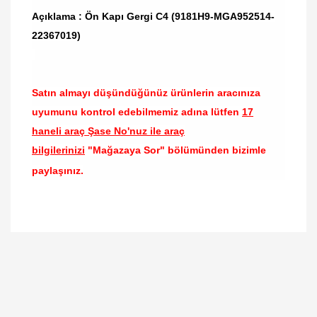
Açıklama : Ön Kapı Gergi C4 (9181H9-MGA952514-
22367019)
Satın almayı düşündüğünüz ürünlerin aracınıza
uyumunu kontrol edebilmemiz adına lütfen
17
haneli araç Şase No'nuz ile araç
bilgilerinizi
"Mağazaya Sor" bölümünden bizimle
paylaşınız.
Bu ürünün fiyat bilgisi, resim, ürün açıklamalarında
ve diğer konularda yetersiz gördüğünüz noktaları
Bu ürüne ilk yorumu siz yapın!
öneri formunu kullanarak tarafımıza iletebilirsiniz.
Görüş ve önerileriniz için teşekkür ederiz.
Yorum Yaz
Ürün resmi kalitesiz, bozuk veya görüntülenemiyor.
Ürün açıklamasında eksik bilgiler bulunuyor.