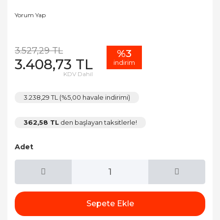
Yorum Yap
3.527,29 TL
%3
3.408,73 TL
indirim
KDV Dahil
3.238,29 TL (%5,00 havale indirimi)
362,58 TL
den başlayan taksitlerle!
Adet
Sepete Ekle