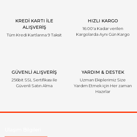
Ürün bilgilerinde hatalar bulunuyor.
Ürün fiyatı diğer sitelerden daha pahalı.
KREDİ KARTI İLE
HIZLI KARGO
Bu ürüne benzer farklı alternatifler olmalı.
ALIŞVERİŞ
16:00'a Kadar verilen
Kargolarda Aynı Gün Kargo
Tüm Kredi Kartlarına 9 Taksit
Gönder
GÜVENLİ ALIŞVERİŞ
YARDIM & DESTEK
256bit SSL Sertifikası ile
Uzman Ekiplerimiz Size
Güvenli Satın Alma
Yardım Etmek için Her zaman
Hazırlar
Ulaşım Bilgileri