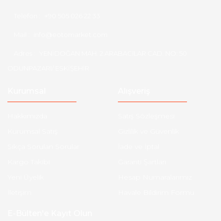
Telefon :
+90 505 026 22 33
Mail :
info@eotomarket.com
Adres :
YENİDOĞAN MAH. 2.ARABACILAR CAD. NO: 50
ODUNPAZARI/ ESKİŞEHİR
Kurumsal
Alışveriş
Hakkımızda
Satış Sözleşmesi
Kurumsal Satış
Gizlilik ve Güvenlik
Sıkça Sorulan Sorular
İade ve İptal
Kargo Takibi
Garanti Şartları
Yeni Üyelik
Hesap Numaralarımız
İletişim
Havale Bildirim Formu
E-Bülten'e Kayıt Olun