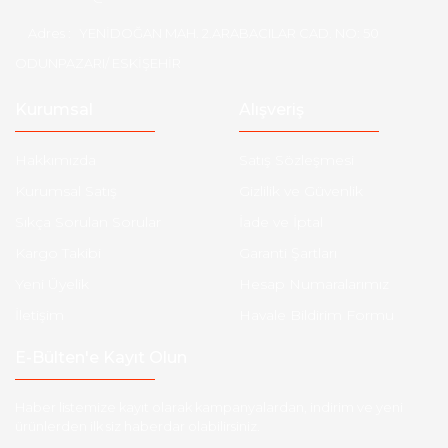
Adres :
YENİDOĞAN MAH. 2.ARABACILAR CAD. NO: 50
ODUNPAZARI/ ESKİŞEHİR
Kurumsal
Alışveriş
Hakkımızda
Satış Sözleşmesi
Kurumsal Satış
Gizlilik ve Güvenlik
Sıkça Sorulan Sorular
İade ve İptal
Kargo Takibi
Garanti Şartları
Yeni Üyelik
Hesap Numaralarımız
İletişim
Havale Bildirim Formu
E-Bülten'e Kayıt Olun
Haber listemize kayıt olarak kampanyalardan, indirim ve yeni
ürünlerden ilk siz haberdar olabilirsiniz.