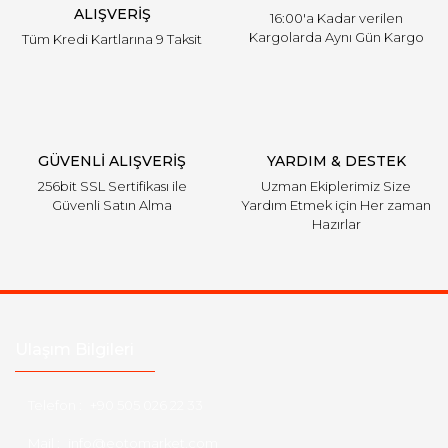
ALIŞVERİŞ
16:00'a Kadar verilen
Kargolarda Aynı Gün Kargo
Tüm Kredi Kartlarına 9 Taksit
Gönder
GÜVENLİ ALIŞVERİŞ
YARDIM & DESTEK
256bit SSL Sertifikası ile
Uzman Ekiplerimiz Size
Güvenli Satın Alma
Yardım Etmek için Her zaman
Hazırlar
Ulaşım Bilgileri
Telefon :
+90 505 026 22 33
Mail :
info@eotomarket.com