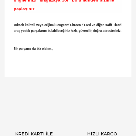
bilgilerinizi
"Mağazaya Sor" bölümünden bizimle
paylaşınız.
Yüksek kaliteli veya orijinal Peugeot/ Citroen / Ford ve diğer Hafif Ticari
araç yedek parçalarını bulabileceğiniz hızlı, güvenilir, doğru adrestesiniz.
Bir parçanız da biz olalım.,
Bu ürünün fiyat bilgisi, resim, ürün açıklamalarında
ve diğer konularda yetersiz gördüğünüz noktaları
Bu ürüne ilk yorumu siz yapın!
öneri formunu kullanarak tarafımıza iletebilirsiniz.
Görüş ve önerileriniz için teşekkür ederiz.
Yorum Yaz
Ürün resmi kalitesiz, bozuk veya görüntülenemiyor.
Ürün açıklamasında eksik bilgiler bulunuyor.
Ürün bilgilerinde hatalar bulunuyor.
Ürün fiyatı diğer sitelerden daha pahalı.
KREDİ KARTI İLE
HIZLI KARGO
Bu ürüne benzer farklı alternatifler olmalı.