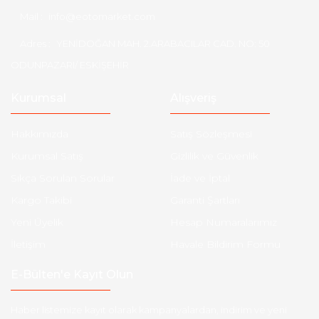
Mail :
info@eotomarket.com
Adres :
YENİDOĞAN MAH. 2.ARABACILAR CAD. NO: 50
ODUNPAZARI/ ESKİŞEHİR
Kurumsal
Alışveriş
Hakkımızda
Satış Sözleşmesi
Kurumsal Satış
Gizlilik ve Güvenlik
Sıkça Sorulan Sorular
İade ve İptal
Kargo Takibi
Garanti Şartları
Yeni Üyelik
Hesap Numaralarımız
İletişim
Havale Bildirim Formu
E-Bülten'e Kayıt Olun
Haber listemize kayıt olarak kampanyalardan, indirim ve yeni