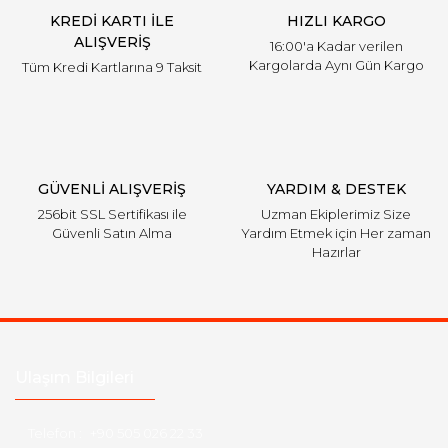
KREDİ KARTI İLE
HIZLI KARGO
Bu ürüne benzer farklı alternatifler olmalı.
ALIŞVERİŞ
16:00'a Kadar verilen
Kargolarda Aynı Gün Kargo
Tüm Kredi Kartlarına 9 Taksit
Gönder
GÜVENLİ ALIŞVERİŞ
YARDIM & DESTEK
256bit SSL Sertifikası ile
Uzman Ekiplerimiz Size
Güvenli Satın Alma
Yardım Etmek için Her zaman
Hazırlar
Ulaşım Bilgileri
Telefon :
+90 505 026 22 33