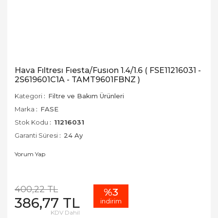
Hava Fıltresı Fıesta/Fusıon 1.4/1.6 ( FSE11216031 -
2S619601C1A - TAMT9601FBNZ )
Kategori
Filtre ve Bakım Ürünleri
Marka
FASE
Stok Kodu
11216031
Garanti Süresi
24 Ay
Yorum Yap
400,22 TL
%3
386,77 TL
indirim
KDV Dahil