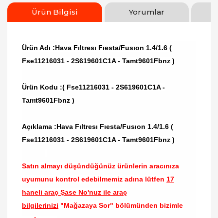
Ürün Bilgisi
Yorumlar
Ürün Adı :Hava Fıltresı Fıesta/Fusıon 1.4/1.6 (
Fse11216031 - 2S619601C1A - Tamt9601Fbnz )
Ürün Kodu :
( Fse11216031 - 2S619601C1A -
Tamt9601Fbnz )
Açıklama :Hava Fıltresı Fıesta/Fusıon 1.4/1.6 (
Fse11216031 - 2S619601C1A - Tamt9601Fbnz )
Satın almayı düşündüğünüz ürünlerin aracınıza
uyumunu kontrol edebilmemiz adına lütfen
17
haneli araç Şase No'nuz ile araç
bilgilerinizi
"Mağazaya Sor" bölümünden bizimle