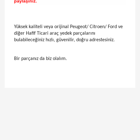
paylaşınız.
Yüksek kaliteli veya orijinal Peugeot/ Citroen/ Ford ve
diğer Hafif Ticari araç yedek parçalarını
bulabileceğiniz hızlı, güvenilir, doğru adrestesiniz.
Bir parçanız da biz olalım.
Bu ürünün fiyat bilgisi, resim, ürün açıklamalarında
ve diğer konularda yetersiz gördüğünüz noktaları
Bu ürüne ilk yorumu siz yapın!
öneri formunu kullanarak tarafımıza iletebilirsiniz.
Görüş ve önerileriniz için teşekkür ederiz.
Yorum Yaz
Ürün resmi kalitesiz, bozuk veya görüntülenemiyor.
Ürün açıklamasında eksik bilgiler bulunuyor.
Ürün bilgilerinde hatalar bulunuyor.
Ürün fiyatı diğer sitelerden daha pahalı.