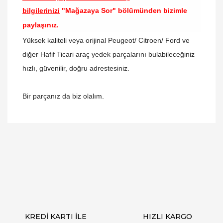
bilgilerinizi
"Mağazaya Sor" bölümünden bizimle
paylaşınız.
Yüksek kaliteli veya orijinal Peugeot/ Citroen/ Ford ve
diğer Hafif Ticari araç yedek parçalarını bulabileceğiniz
hızlı, güvenilir, doğru adrestesiniz.
Bir parçanız da biz olalım.
Bu ürünün fiyat bilgisi, resim, ürün açıklamalarında
ve diğer konularda yetersiz gördüğünüz noktaları
Bu ürüne ilk yorumu siz yapın!
öneri formunu kullanarak tarafımıza iletebilirsiniz.
Görüş ve önerileriniz için teşekkür ederiz.
Yorum Yaz
Ürün resmi kalitesiz, bozuk veya görüntülenemiyor.
Ürün açıklamasında eksik bilgiler bulunuyor.
Ürün bilgilerinde hatalar bulunuyor.
Ürün fiyatı diğer sitelerden daha pahalı.
KREDİ KARTI İLE
HIZLI KARGO
Bu ürüne benzer farklı alternatifler olmalı.