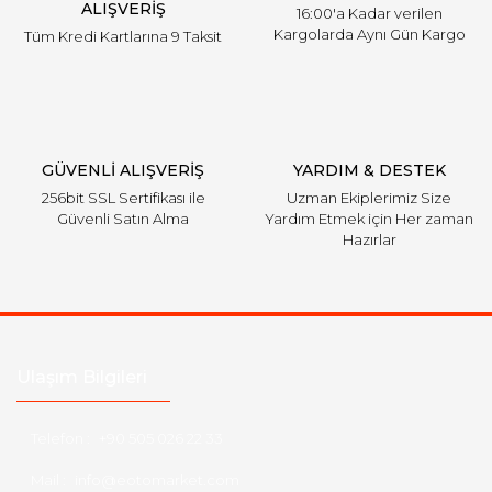
ALIŞVERİŞ
16:00'a Kadar verilen
Kargolarda Aynı Gün Kargo
Tüm Kredi Kartlarına 9 Taksit
Gönder
GÜVENLİ ALIŞVERİŞ
YARDIM & DESTEK
256bit SSL Sertifikası ile
Uzman Ekiplerimiz Size
Güvenli Satın Alma
Yardım Etmek için Her zaman
Hazırlar
Ulaşım Bilgileri
Telefon :
+90 505 026 22 33
Mail :
info@eotomarket.com