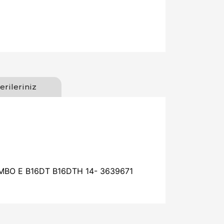
erileriniz
BO E B16DT B16DTH 14- 3639671
llanarak tarafımıza iletebilirsiniz.