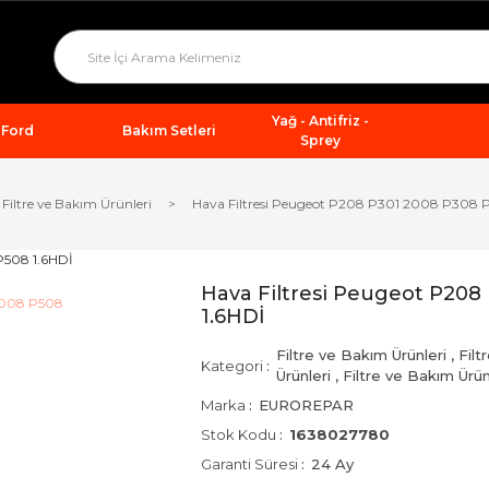
Yağ - Antifriz -
Ford
Bakım Setleri
Sprey
Filtre ve Bakım Ürünleri
Hava Filtresi Peugeot P208 P301 2008 P308 
Hava Filtresi Peugeot P208
1.6HDİ
Filtre ve Bakım Ürünleri
,
Filt
Kategori
Ürünleri
,
Filtre ve Bakım Ürün
Marka
EUROREPAR
Stok Kodu
1638027780
Garanti Süresi
24 Ay