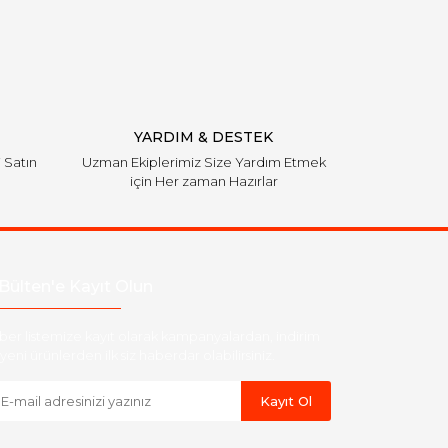
YARDIM & DESTEK
i Satın
Uzman Ekiplerimiz Size Yardım Etmek
için Her zaman Hazırlar
Bülten'e Kayıt Olun
ber listemize kayıt olarak kampanyalardan, indirim
yeni ürünlerden ilk siz haberdar olabilirsiniz.
Kayıt Ol