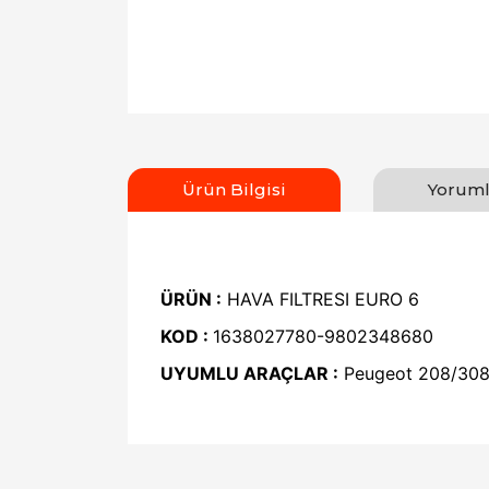
Ürün Bilgisi
Yoruml
ÜRÜN :
HAVA FILTRESI EURO 6
KOD :
1638027780-9802348680
UYUMLU ARAÇLAR :
Peugeot 208/30
Bu ürünün fiyat bilgisi, resim, ürün açıklamal
Görüş ve önerileriniz için teşekkür ederiz.
Ürün resmi kalitesiz, bozuk veya görüntülen