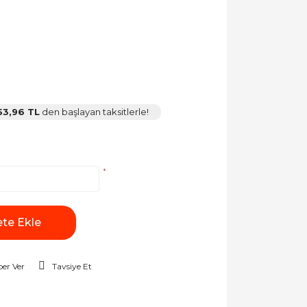
53,96 TL
den başlayan taksitlerle!
*
te Ekle
er Ver
Tavsiye Et