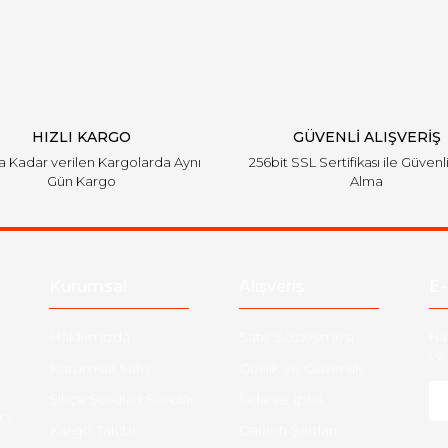
Yorum Yaz
HIZLI KARGO
GÜVENLİ ALIŞVERİŞ
'a Kadar verilen Kargolarda Aynı
256bit SSL Sertifikası ile Güvenl
Gün Kargo
Alma
Gönder
Kurumsal
Alışveriş
E-
Hakkımızda
Satış Sözleşmesi
Ha
ve 
Kurumsal Satış
Gizlilik ve Güvenlik
Sıkça Sorulan Sorular
İade ve İptal
O:
Kargo Takibi
Garanti Şartları