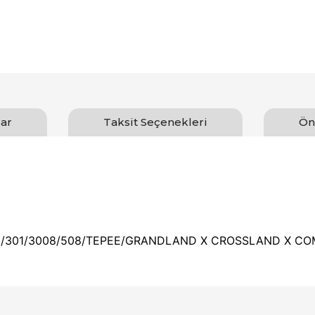
ar
Taksit Seçenekleri
Ön
8/301/3008/508/TEPEE/GRANDLAND X CROSSLAND X COM
arında ve diğer konularda yetersiz gördüğünüz noktaları öneri formunu ku
Bu ürüne ilk yorumu siz yapın!
emiyor.