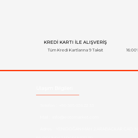
Ürün açıklamasında eksik bilgiler bulunuyor.
Ürün bilgilerinde hatalar bulunuyor.
Ürün fiyatı diğer sitelerden daha pahalı.
Bu ürüne benzer farklı alternatifler olmalı.
KREDİ KARTI İLE ALIŞVERİŞ
Tüm Kredi Kartlarına 9 Taksit
16:00
Ulaşım Bilgileri
Telefon :
+90 505 026 22 33
Mail :
info@eotomarket.com
Adres :
YENİDOĞAN MAH. 2.ARABACILAR CAD. N