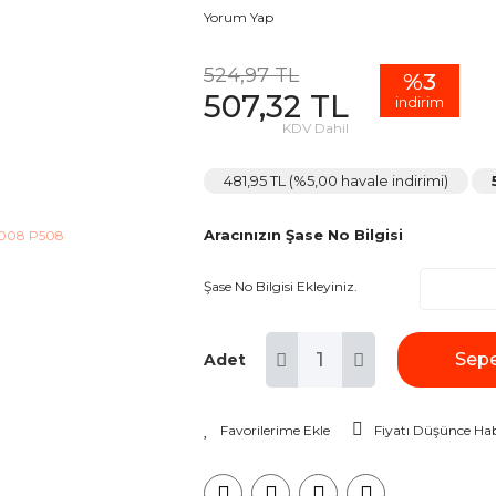
Yorum Yap
524,97 TL
%3
507,32 TL
indirim
KDV Dahil
481,95 TL (%5,00 havale indirimi)
Aracınızın Şase No Bilgisi
Şase No Bilgisi Ekleyiniz.
Sepe
Adet
Fiyatı Düşünce Hab