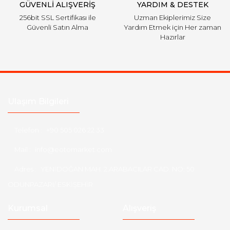
GÜVENLİ ALIŞVERİŞ
YARDIM & DESTEK
256bit SSL Sertifikası ile
Uzman Ekiplerimiz Size
Güvenli Satın Alma
Yardım Etmek için Her zaman
Hazırlar
Ulaşım Bilgileri
Telefon :
+90 505 026 22 33
Mail :
info@eotomarket.com
Adres :
YENİDOĞAN MAH. 2.ARABACILAR CAD. NO: 50
ODUNPAZARI/ ESKİŞEHİR
Kurumsal
Alışveriş