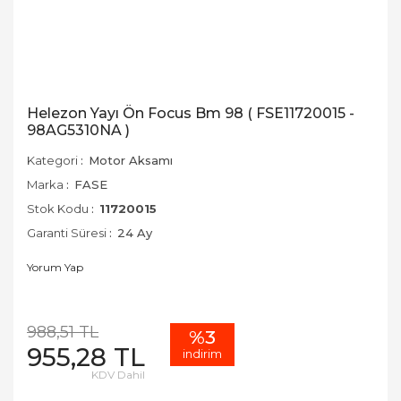
Helezon Yayı Ön Focus Bm 98 ( FSE11720015 -
98AG5310NA )
Kategori
Motor Aksamı
Marka
FASE
Stok Kodu
11720015
Garanti Süresi
24 Ay
Yorum Yap
988,51 TL
%3
955,28 TL
indirim
KDV Dahil