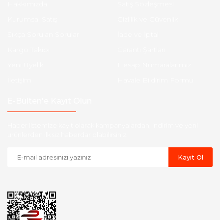
Hakkımızda
Satış Sözleşmesi
Kurumsal Satış
Gizlilik ve Güvenlik
Sıkça Sorulan Sorular
İade ve İptal
Kargo Takibi
Garanti Şartları
Yeni Üyelik
Hesap Numaralarımız
İletişim
Havale Bildirim Formu
E-Bülten'e Kayıt Olun
Haber listemize kayıt olarak kampanyalardan, indirim ve yeni
ürünlerden ilk siz haberdar olabilirsiniz.
Kayıt Ol