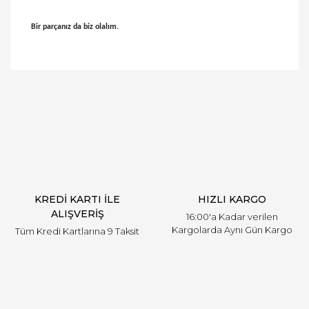
Bir parçanız da biz olalım.
Bu ürünün fiyat bilgisi, resim, ürün açıklamalarında
ve diğer konularda yetersiz gördüğünüz noktaları
Bu ürüne ilk yorumu siz yapın!
öneri formunu kullanarak tarafımıza iletebilirsiniz.
Görüş ve önerileriniz için teşekkür ederiz.
Yorum Yaz
Ürün resmi kalitesiz, bozuk veya görüntülenemiyor.
Ürün açıklamasında eksik bilgiler bulunuyor.
Ürün bilgilerinde hatalar bulunuyor.
Ürün fiyatı diğer sitelerden daha pahalı.
KREDİ KARTI İLE
HIZLI KARGO
Bu ürüne benzer farklı alternatifler olmalı.
ALIŞVERİŞ
16:00'a Kadar verilen
Kargolarda Aynı Gün Kargo
Tüm Kredi Kartlarına 9 Taksit
Gönder