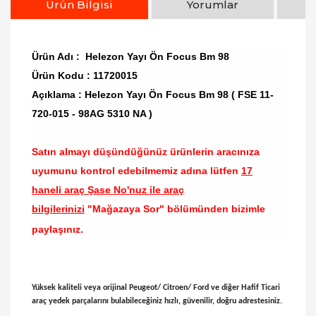
Ürün Bilgisi
Yorumlar
Ürün Adı : Helezon Yayı Ön Focus Bm 98
Ürün Kodu : 11720015
Açıklama : Helezon Yayı Ön Focus Bm 98 ( FSE 11-
720-015 - 98AG 5310 NA )
Satın almayı düşündüğünüz ürünlerin aracınıza
uyumunu kontrol edebilmemiz adına lütfen
17
haneli araç Şase No'nuz ile araç
bilgilerinizi
"Mağazaya Sor" bölümünden bizimle
paylaşınız.
Yüksek kaliteli veya orijinal Peugeot/ Citroen/ Ford ve diğer Hafif Ticari
araç yedek parçalarını bulabileceğiniz hızlı, güvenilir, doğru adrestesiniz.