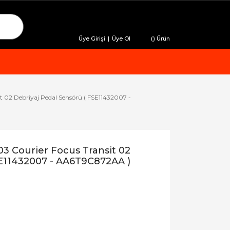
Üye Girişi
|
Üye Ol
(
) Ürün
t 02 Debriyaj Pedal Sensörü ( FSE11432007 -
03 Courier Focus Transit 02
SE11432007 - AA6T9C872AA )