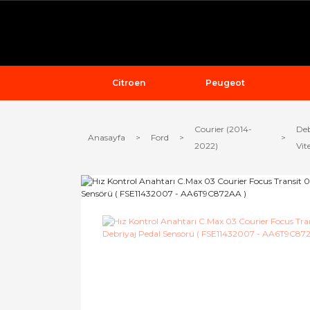
Citroen
Peugeot
Courier (2014-
Deb
Anasayfa
Ford
2022)
Vit