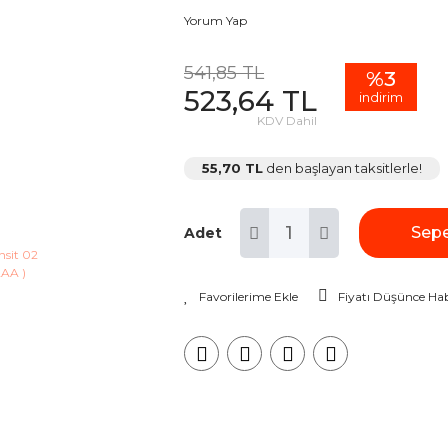
Yorum Yap
541,85 TL
%3
523,64 TL
indirim
KDV Dahil
55,70 TL
den başlayan taksitlerle!
Sepe
Adet
Fiyatı Düşünce Hab