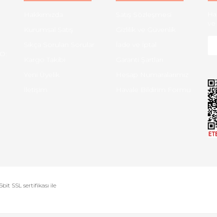
Hakkımızda
Satış Sözleşmesi
Ha
ve 
Kurumsal Satış
Gizlilik ve Güvenlik
Sıkça Sorulan Sorular
İade ve İptal
O:
Kargo Takibi
Garanti Şartları
Yeni Üyelik
Hesap Numaralarımız
İletişim
Havale Bildirim Formu
bit SSL sertifikası ile