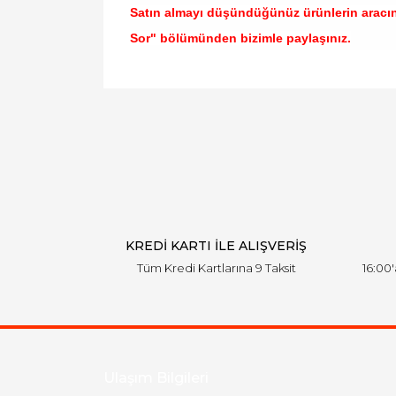
Satın almayı düşündüğünüz ürünlerin aracı
Sor" bölümünden bizimle paylaşınız.
Bu ürünün fiyat bilgisi, resim, ürün açıklamal
Görüş ve önerileriniz için teşekkür ederiz.
Ürün resmi kalitesiz, bozuk veya görüntülen
Ürün açıklamasında eksik bilgiler bulunuyor.
Ürün bilgilerinde hatalar bulunuyor.
Ürün fiyatı diğer sitelerden daha pahalı.
Bu ürüne benzer farklı alternatifler olmalı.
KREDİ KARTI İLE ALIŞVERİŞ
Tüm Kredi Kartlarına 9 Taksit
16:00
Ulaşım Bilgileri