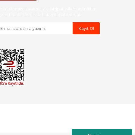
ber listemize kayıt olarak kampanyalardan, indirim
yeni ürünlerden ilk siz haberdar olabilirsiniz.
Kayıt Ol