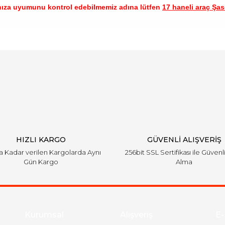
nıza uyumunu kontrol edebilmemiz adına lütfen
17 haneli araç Şase
arında ve diğer konularda yetersiz gördüğünüz noktaları öneri formunu ku
Bu ürüne ilk yorumu siz yapın!
emiyor.
Yorum Yaz
HIZLI KARGO
GÜVENLİ ALIŞVERİŞ
'a Kadar verilen Kargolarda Aynı
256bit SSL Sertifikası ile Güvenl
Gün Kargo
Alma
Gönder
Kurumsal
Alışveriş
E-