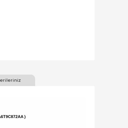
erileriniz
AA6T9C872AA )