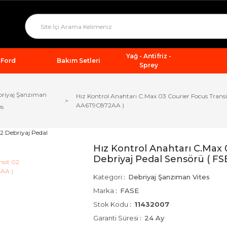
Yağ - Antifriz -
Ford
Bakım Setleri
Sprey
riyaj Şanzıman
Hız Kontrol Anahtarı C.Max 03 Courier Focus Transi
AA6T9C872AA )
es
Hız Kontrol Anahtarı C.Max 
Debriyaj Pedal Sensörü ( F
Kategori
Debriyaj Şanzıman Vites
Marka
FASE
Stok Kodu
11432007
Garanti Süresi
24 Ay