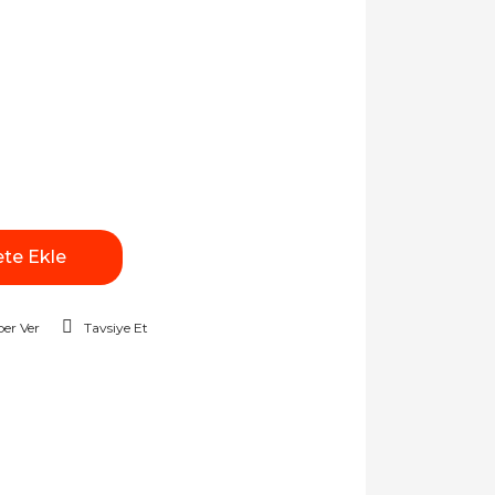
te Ekle
er Ver
Tavsiye Et