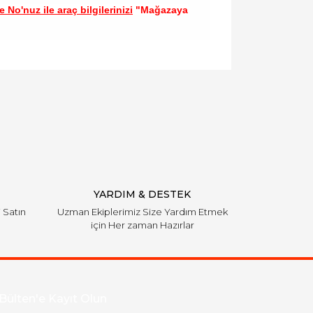
 No'nuz ile araç bilgilerinizi
"Mağazaya
llanarak tarafımıza iletebilirsiniz.
YARDIM & DESTEK
i Satın
Uzman Ekiplerimiz Size Yardım Etmek
için Her zaman Hazırlar
Bülten'e Kayıt Olun