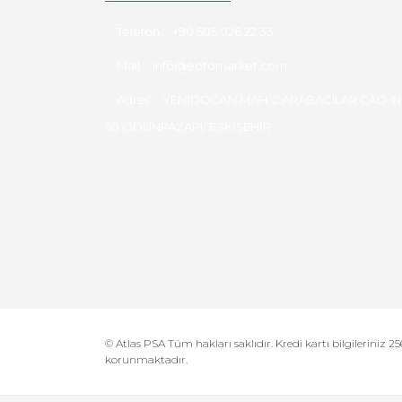
Telefon :
+90 505 026 22 33
Mail :
info@eotomarket.com
Adres :
YENİDOĞAN MAH. 2.ARABACILAR CAD. N
50 ODUNPAZARI/ ESKİŞEHİR
© Atlas PSA Tüm hakları saklıdır. Kredi kartı bilgileriniz 256
korunmaktadır.