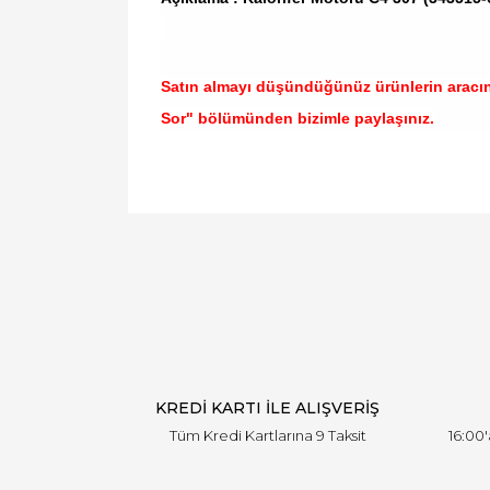
Satın almayı düşündüğünüz ürünlerin aracı
Sor" bölümünden bizimle paylaşınız.
Bu ürünün fiyat bilgisi, resim, ürün açıklamal
Görüş ve önerileriniz için teşekkür ederiz.
Ürün resmi kalitesiz, bozuk veya görüntülen
Ürün açıklamasında eksik bilgiler bulunuyor.
Ürün bilgilerinde hatalar bulunuyor.
Ürün fiyatı diğer sitelerden daha pahalı.
Bu ürüne benzer farklı alternatifler olmalı.
KREDİ KARTI İLE ALIŞVERİŞ
Tüm Kredi Kartlarına 9 Taksit
16:00