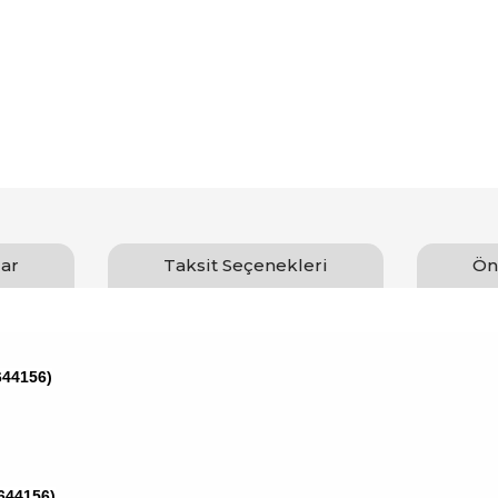
ar
Taksit Seçenekleri
Ön
644156)
-644156)