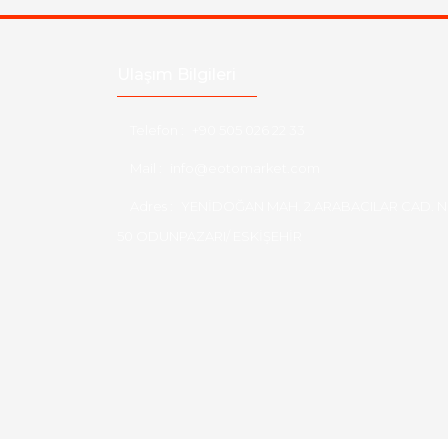
Ulaşım Bilgileri
Telefon :
+90 505 026 22 33
Mail :
info@eotomarket.com
Adres :
YENİDOĞAN MAH. 2.ARABACILAR CAD. N
50 ODUNPAZARI/ ESKİŞEHİR