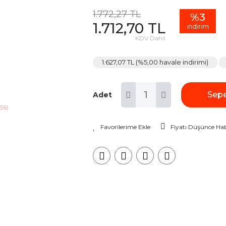
1.772,27 TL
%3
1.712,70 TL
indirim
KDV Dahil
1.627,07 TL (%5,00 havale indirimi)
Sepe
Adet
Fiyatı Düşünce Hab