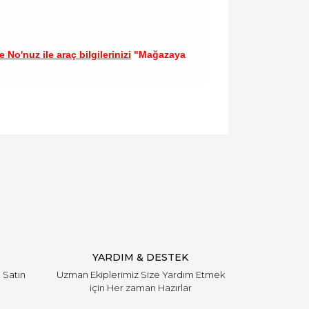
 No'nuz ile araç bilgilerinizi
"Mağazaya
llanarak tarafımıza iletebilirsiniz.
YARDIM & DESTEK
i Satın
Uzman Ekiplerimiz Size Yardım Etmek
için Her zaman Hazırlar