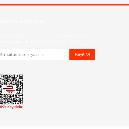
Bülten'e Kayıt Olun
ber listemize kayıt olarak kampanyalardan, indirim
yeni ürünlerden ilk siz haberdar olabilirsiniz.
Kayıt Ol