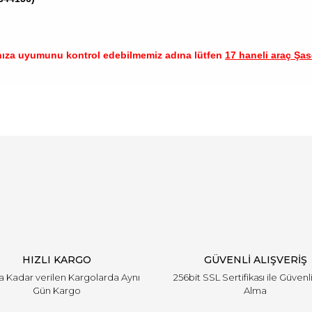
nıza uyumunu kontrol edebilmemiz adına lütfen
17 haneli araç Şase
arında ve diğer konularda yetersiz gördüğünüz noktaları öneri formunu ku
Bu ürüne ilk yorumu siz yapın!
emiyor.
Yorum Yaz
HIZLI KARGO
GÜVENLİ ALIŞVERİŞ
'a Kadar verilen Kargolarda Aynı
256bit SSL Sertifikası ile Güvenl
Gün Kargo
Alma