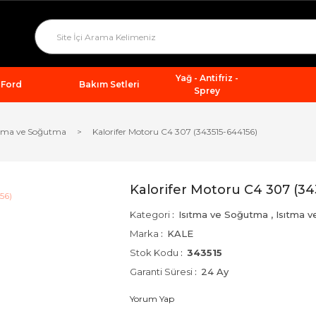
Yağ - Antifriz -
Ford
Bakım Setleri
Sprey
ıtma ve Soğutma
Kalorifer Motoru C4 307 (343515-644156)
Kalorifer Motoru C4 307 (34
Kategori
Isıtma ve Soğutma
,
Isıtma 
Marka
KALE
Stok Kodu
343515
Garanti Süresi
24 Ay
Yorum Yap