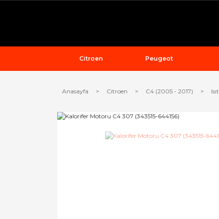
Citroen
Peugeot
Anasayfa
Citroen
C4 (2005 - 2017)
Is