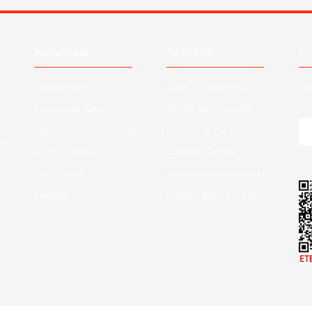
Gönder
Kurumsal
Alışveriş
E-
Hakkımızda
Satış Sözleşmesi
Ha
ve 
Kurumsal Satış
Gizlilik ve Güvenlik
Sıkça Sorulan Sorular
İade ve İptal
O:
Kargo Takibi
Garanti Şartları
Yeni Üyelik
Hesap Numaralarımız
İletişim
Havale Bildirim Formu