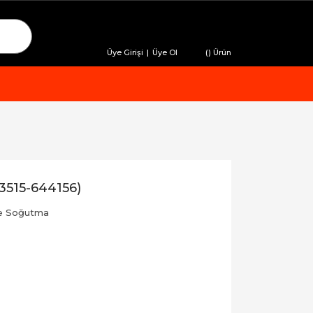
Üye Girişi
|
Üye Ol
(
) Ürün
3515-644156)
ve Soğutma