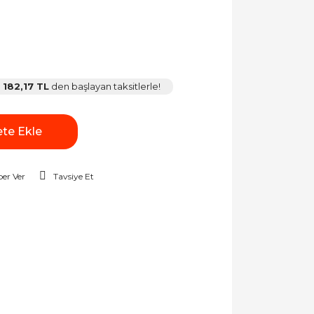
182,17 TL
den başlayan taksitlerle!
te Ekle
er Ver
Tavsiye Et