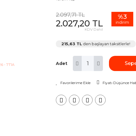
2.097,71 TL
%3
2.027,20 TL
indirim
KDV Dahil
215,63 TL
den başlayan taksitlerle!
Sepe
Adet
Fiyatı Düşünce Hab