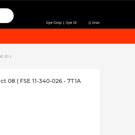
Üye Girişi
|
Üye Ol
(
) Ürün
50 JG )
ect 08 ( FSE 11-340-026 - 7T1A