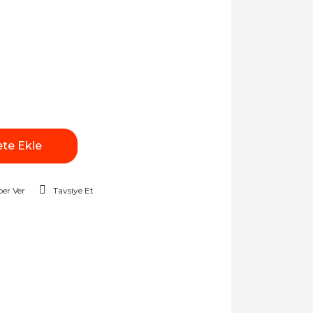
te Ekle
er Ver
Tavsiye Et