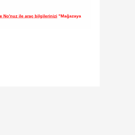
 No'nuz ile araç bilgilerinizi
"Mağazaya
llanarak tarafımıza iletebilirsiniz.