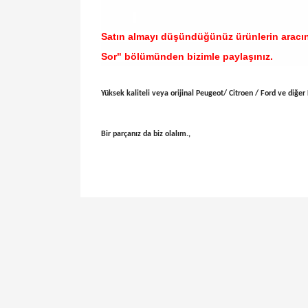
Satın almayı düşündüğünüz ürünlerin aracı
Sor" bölümünden bizimle paylaşınız.
Yüksek kaliteli veya orijinal Peugeot/ Citroen / Ford ve diğer H
Bir parçanız da biz olalım.,
Bu ürünün fiyat bilgisi, resim, ürün açıklamal
Görüş ve önerileriniz için teşekkür ederiz.
Ürün resmi kalitesiz, bozuk veya görüntülen
Ürün açıklamasında eksik bilgiler bulunuyor.
Ürün bilgilerinde hatalar bulunuyor.
Ürün fiyatı diğer sitelerden daha pahalı.
Bu ürüne benzer farklı alternatifler olmalı.