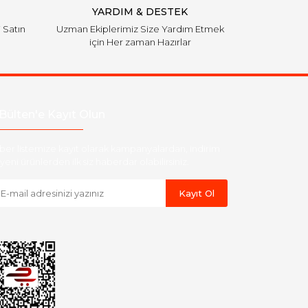
YARDIM & DESTEK
i Satın
Uzman Ekiplerimiz Size Yardım Etmek
için Her zaman Hazırlar
Bülten'e Kayıt Olun
ber listemize kayıt olarak kampanyalardan, indirim
yeni ürünlerden ilk siz haberdar olabilirsiniz.
Kayıt Ol