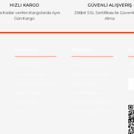
HIZLI KARGO
GÜVENLİ ALIŞVERİŞ
'a Kadar verilen Kargolarda Aynı
256bit SSL Sertifikası ile Güvenl
Gün Kargo
Alma
Gönder
Kurumsal
Alışveriş
E-
Hakkımızda
Satış Sözleşmesi
Ha
ve 
Kurumsal Satış
Gizlilik ve Güvenlik
Sıkça Sorulan Sorular
İade ve İptal
O:
Kargo Takibi
Garanti Şartları
Yeni Üyelik
Hesap Numaralarımız
İletişim
Havale Bildirim Formu