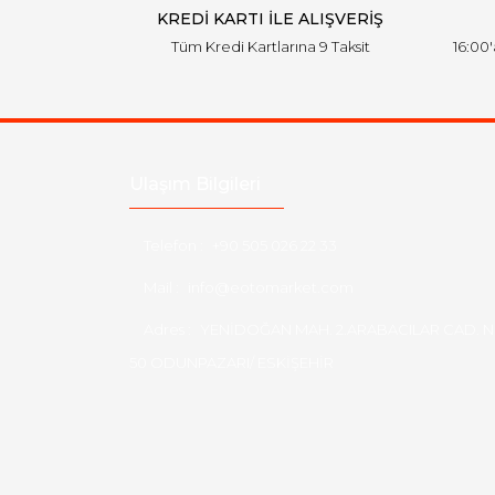
KREDİ KARTI İLE ALIŞVERİŞ
Tüm Kredi Kartlarına 9 Taksit
16:00
Ulaşım Bilgileri
Telefon :
+90 505 026 22 33
Mail :
info@eotomarket.com
Adres :
YENİDOĞAN MAH. 2.ARABACILAR CAD. N
50 ODUNPAZARI/ ESKİŞEHİR