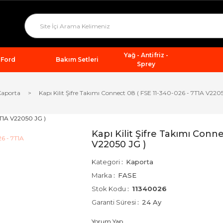
Yağ - Antifriz -
Ford
Bakım Setleri
Sprey
Kaporta
Kapı Kilit Şifre Takımı Connect 08 ( FSE 11-340-026 - 7T1A V220
Kapı Kilit Şifre Takımı Conn
V22050 JG )
Kategori
Kaporta
Marka
FASE
Stok Kodu
11340026
Garanti Süresi
24 Ay
Yorum Yap