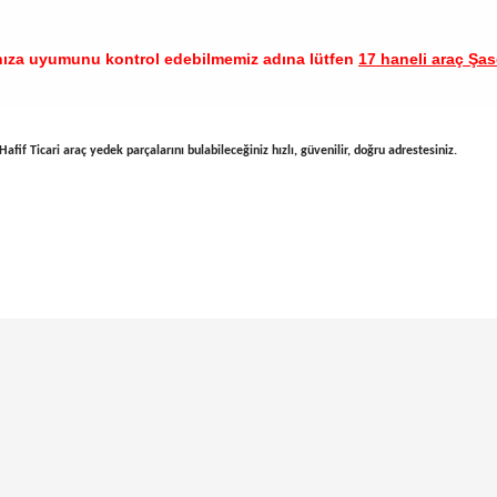
nıza uyumunu kontrol edebilmemiz adına lütfen
17 haneli araç Şase
afif Ticari araç yedek parçalarını bulabileceğiniz hızlı, güvenilir, doğru adrestesiniz.
arında ve diğer konularda yetersiz gördüğünüz noktaları öneri formunu ku
Bu ürüne ilk yorumu siz yapın!
emiyor.
Yorum Yaz