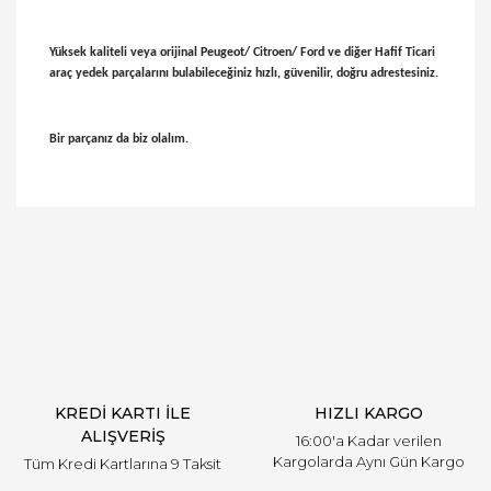
Yüksek kaliteli veya orijinal Peugeot/ Citroen/ Ford ve diğer Hafif Ticari
araç yedek parçalarını bulabileceğiniz hızlı, güvenilir, doğru adrestesiniz.
Bir parçanız da biz olalım.
Bu ürünün fiyat bilgisi, resim, ürün açıklamalarında
ve diğer konularda yetersiz gördüğünüz noktaları
Bu ürüne ilk yorumu siz yapın!
öneri formunu kullanarak tarafımıza iletebilirsiniz.
Görüş ve önerileriniz için teşekkür ederiz.
Yorum Yaz
Ürün resmi kalitesiz, bozuk veya görüntülenemiyor.
Ürün açıklamasında eksik bilgiler bulunuyor.
Ürün bilgilerinde hatalar bulunuyor.
Ürün fiyatı diğer sitelerden daha pahalı.
KREDİ KARTI İLE
HIZLI KARGO
Bu ürüne benzer farklı alternatifler olmalı.
ALIŞVERİŞ
16:00'a Kadar verilen
Kargolarda Aynı Gün Kargo
Tüm Kredi Kartlarına 9 Taksit