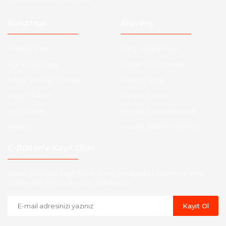
Kurumsal
Alışveriş
Hakkımızda
Satış Sözleşmesi
Kurumsal Satış
Gizlilik ve Güvenlik
Sıkça Sorulan Sorular
İade ve İptal
Kargo Takibi
Garanti Şartları
Yeni Üyelik
Hesap Numaralarımız
İletişim
Havale Bildirim Formu
E-Bülten'e Kayıt Olun
Haber listemize kayıt olarak kampanyalardan, indirim ve yeni
ürünlerden ilk siz haberdar olabilirsiniz.
Kayıt Ol