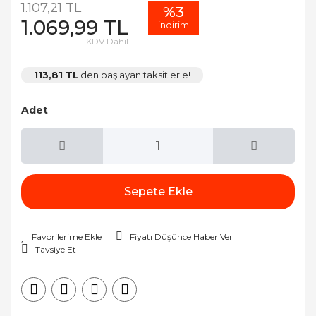
1.107,21 TL
%3
1.069,99 TL
indirim
KDV Dahil
113,81 TL
den başlayan taksitlerle!
Adet
Sepete Ekle
Fiyatı Düşünce Haber Ver
Tavsiye Et