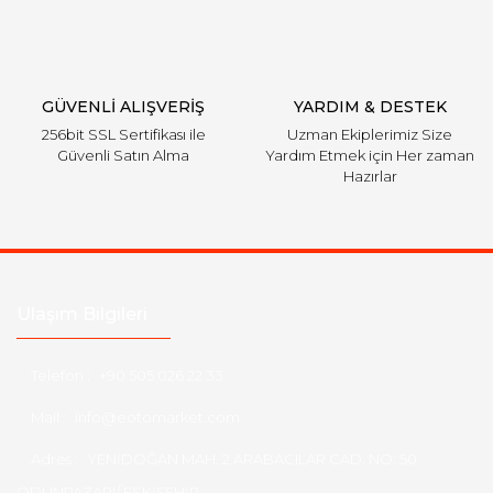
Gönder
GÜVENLİ ALIŞVERİŞ
YARDIM & DESTEK
256bit SSL Sertifikası ile
Uzman Ekiplerimiz Size
Güvenli Satın Alma
Yardım Etmek için Her zaman
Hazırlar
Ulaşım Bilgileri
Telefon :
+90 505 026 22 33
Mail :
info@eotomarket.com
Adres :
YENİDOĞAN MAH. 2.ARABACILAR CAD. NO: 50
ODUNPAZARI/ ESKİŞEHİR