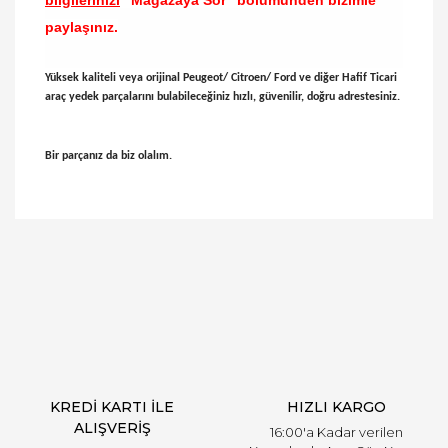
bilgilerinizi
"Mağazaya Sor" bölümünden bizimle
paylaşınız.
Yüksek kaliteli veya orijinal Peugeot/ Citroen/ Ford ve diğer Hafif Ticari
araç yedek parçalarını bulabileceğiniz hızlı, güvenilir, doğru adrestesiniz.
Bir parçanız da biz olalım.
Bu ürünün fiyat bilgisi, resim, ürün açıklamalarında
ve diğer konularda yetersiz gördüğünüz noktaları
Bu ürüne ilk yorumu siz yapın!
öneri formunu kullanarak tarafımıza iletebilirsiniz.
Görüş ve önerileriniz için teşekkür ederiz.
Yorum Yaz
Ürün resmi kalitesiz, bozuk veya görüntülenemiyor.
Ürün açıklamasında eksik bilgiler bulunuyor.
Ürün bilgilerinde hatalar bulunuyor.
Ürün fiyatı diğer sitelerden daha pahalı.
KREDİ KARTI İLE
HIZLI KARGO
Bu ürüne benzer farklı alternatifler olmalı.
ALIŞVERİŞ
16:00'a Kadar verilen