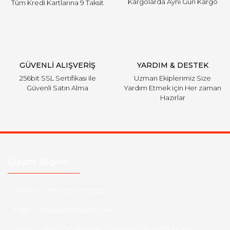
Kargolarda Aynı Gün Kargo
Tüm Kredi Kartlarına 9 Taksit
Gönder
GÜVENLİ ALIŞVERİŞ
YARDIM & DESTEK
256bit SSL Sertifikası ile
Uzman Ekiplerimiz Size
Güvenli Satın Alma
Yardım Etmek için Her zaman
Hazırlar
Ulaşım Bilgileri
Telefon :
+90 505 026 22 33
Mail :
info@eotomarket.com
Adres :
YENİDOĞAN MAH. 2.ARABACILAR CAD. NO: 50