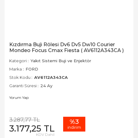
Kızdırma Buji Rölesi Dv6 Dv5 Dw10 Courier
Mondeo Focus Cmax Fiesta ( AV6112A343CA )
Kategori
Yakıt Sistemi Buji ve Enjektör
Marka
FORD
Stok Kodu
AV6112A343CA
Garanti Süresi
24 Ay
Yorum Yap
3.287,77 TL
%3
3.177,25 TL
indirim
KDV Dahil