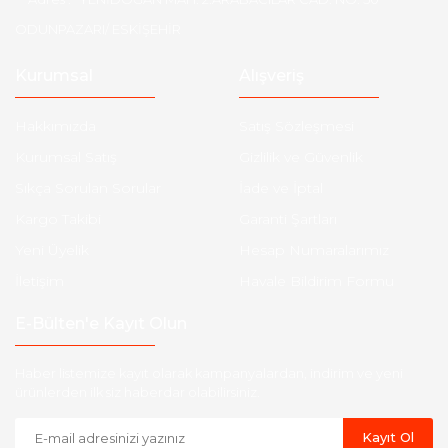
ODUNPAZARI/ ESKİŞEHİR
Kurumsal
Alışveriş
Hakkımızda
Satış Sözleşmesi
Kurumsal Satış
Gizlilik ve Güvenlik
Sıkça Sorulan Sorular
İade ve İptal
Kargo Takibi
Garanti Şartları
Yeni Üyelik
Hesap Numaralarımız
İletişim
Havale Bildirim Formu
E-Bülten'e Kayıt Olun
Haber listemize kayıt olarak kampanyalardan, indirim ve yeni
ürünlerden ilk siz haberdar olabilirsiniz.
Kayıt Ol