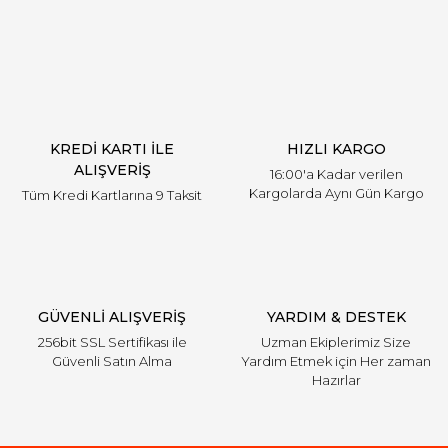
Yorum Yaz
Ürün resmi kalitesiz, bozuk veya görüntülenemiyor.
Ürün açıklamasında eksik bilgiler bulunuyor.
Ürün bilgilerinde hatalar bulunuyor.
Ürün fiyatı diğer sitelerden daha pahalı.
KREDİ KARTI İLE
HIZLI KARGO
Bu ürüne benzer farklı alternatifler olmalı.
ALIŞVERİŞ
16:00'a Kadar verilen
Kargolarda Aynı Gün Kargo
Tüm Kredi Kartlarına 9 Taksit
Gönder
GÜVENLİ ALIŞVERİŞ
YARDIM & DESTEK
256bit SSL Sertifikası ile
Uzman Ekiplerimiz Size
Güvenli Satın Alma
Yardım Etmek için Her zaman
Hazırlar