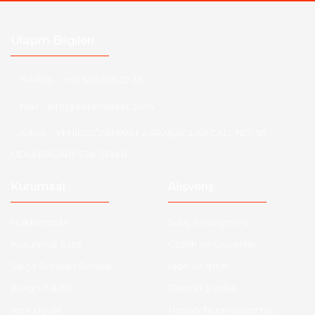
Ulaşım Bilgileri
Telefon :
+90 505 026 22 33
Mail :
info@eotomarket.com
Adres :
YENİDOĞAN MAH. 2.ARABACILAR CAD. NO: 50
ODUNPAZARI/ ESKİŞEHİR
Kurumsal
Alışveriş
Hakkımızda
Satış Sözleşmesi
Kurumsal Satış
Gizlilik ve Güvenlik
Sıkça Sorulan Sorular
İade ve İptal
Kargo Takibi
Garanti Şartları
Yeni Üyelik
Hesap Numaralarımız