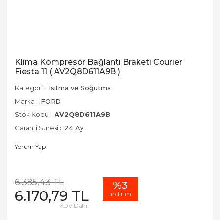
Klima Kompresör Bağlantı Braketi Courier
Fiesta 11 ( AV2Q8D611A9B )
Kategori
Isıtma ve Soğutma
Marka
FORD
Stok Kodu
AV2Q8D611A9B
Garanti Süresi
24 Ay
Yorum Yap
6.385,43 TL
%3
6.170,79 TL
indirim
KDV Dahil