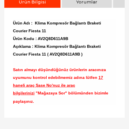
Ürün Bilgisi
Yorumlar
Ürün Adı : Klima Kompresör Bağlantı Braketi
Courier Fiesta 11
Ürün Kodu : AV2Q8D611A9B
Açıklama : Klima Kompresör Bağlantı Braketi
Courier Fiesta 11 ( AV2Q8D611A9B )
Satın almayı düşündüğünüz ürünlerin aracınıza
uyumunu kontrol edebilmemiz adına lütfen
17
haneli araç Şase No'nuz ile araç
bilgilerinizi
"Mağazaya Sor" bölümünden bizimle
paylaşınız.
Bu ürünün fiyat bilgisi, resim, ürün açıklamalarında
ve diğer konularda yetersiz gördüğünüz noktaları
Bu ürüne ilk yorumu siz yapın!
öneri formunu kullanarak tarafımıza iletebilirsiniz.
Görüş ve önerileriniz için teşekkür ederiz.