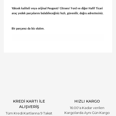
Yüksek kaliteli veya orijinal Peugeot/ Citroen/ Ford ve diğer Hafif Ticari
araç yedek parçalarını bulabileceğiniz hızlı, güvenilir, doğru adrestesiniz.
Bir parçanız da biz olalım.
Bu ürünün fiyat bilgisi, resim, ürün açıklamalarında
ve diğer konularda yetersiz gördüğünüz noktaları
Bu ürüne ilk yorumu siz yapın!
öneri formunu kullanarak tarafımıza iletebilirsiniz.
Görüş ve önerileriniz için teşekkür ederiz.
Yorum Yaz
Ürün resmi kalitesiz, bozuk veya görüntülenemiyor.
Ürün açıklamasında eksik bilgiler bulunuyor.
Ürün bilgilerinde hatalar bulunuyor.
Ürün fiyatı diğer sitelerden daha pahalı.
KREDİ KARTI İLE
HIZLI KARGO
Bu ürüne benzer farklı alternatifler olmalı.
ALIŞVERİŞ
16:00'a Kadar verilen
Kargolarda Aynı Gün Kargo
Tüm Kredi Kartlarına 9 Taksit