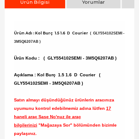
Ürün Bilgisi
Yorumlar
Ürün Adı : Kol Burç 1.5 1.6 D Courier
( GLY554102SEMI -
3M5Q6207AB )
Ürün Kodu :
( GLY554102SEMI - 3M5Q6207AB )
Açıklama : Kol Burç 1.5 1.6 D Courier (
GLY554102SEMI - 3M5Q6207AB )
Satın almayı düşündüğünüz ürünlerin aracınıza
uyumunu kontrol edebilmemiz adına lütfen
17
haneli araç Şase No'nuz ile araç
bilgilerinizi
"Mağazaya Sor" bölümünden bizimle
paylaşınız.