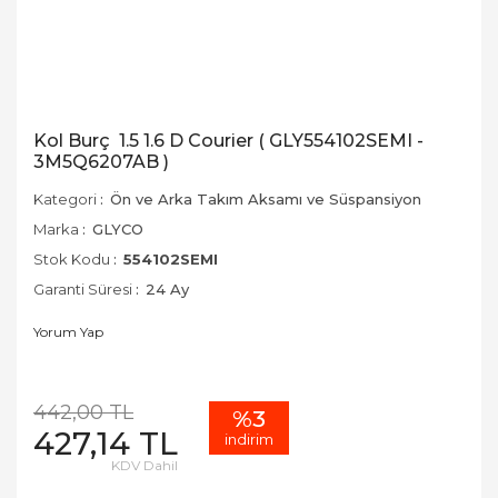
Kol Burç 1.5 1.6 D Courier ( GLY554102SEMI -
3M5Q6207AB )
Kategori
Ön ve Arka Takım Aksamı ve Süspansiyon
Marka
GLYCO
Stok Kodu
554102SEMI
Garanti Süresi
24 Ay
Yorum Yap
442,00 TL
%3
427,14 TL
indirim
KDV Dahil