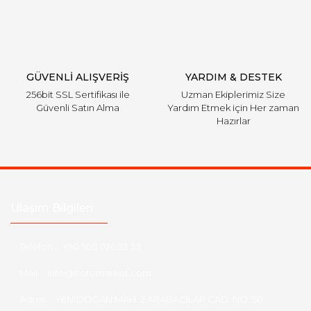
Gönder
GÜVENLİ ALIŞVERİŞ
YARDIM & DESTEK
256bit SSL Sertifikası ile
Uzman Ekiplerimiz Size
Güvenli Satın Alma
Yardım Etmek için Her zaman
Hazırlar
Ulaşım Bilgileri
Telefon :
+90 505 026 22 33
Mail :
info@eotomarket.com
Adres :
YENİDOĞAN MAH. 2.ARABACILAR CAD. NO: 50