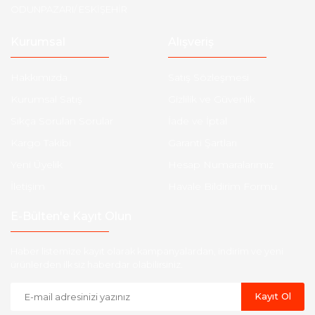
ODUNPAZARI/ ESKİŞEHİR
Kurumsal
Alışveriş
Hakkımızda
Satış Sözleşmesi
Kurumsal Satış
Gizlilik ve Güvenlik
Sıkça Sorulan Sorular
İade ve İptal
Kargo Takibi
Garanti Şartları
Yeni Üyelik
Hesap Numaralarımız
İletişim
Havale Bildirim Formu
E-Bülten'e Kayıt Olun
Haber listemize kayıt olarak kampanyalardan, indirim ve yeni
ürünlerden ilk siz haberdar olabilirsiniz.
Kayıt Ol