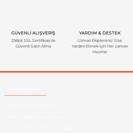
Gönder
GÜVENLİ ALIŞVERİŞ
YARDIM & DESTEK
256bit SSL Sertifikası ile
Uzman Ekiplerimiz Size
Güvenli Satın Alma
Yardım Etmek için Her zaman
Hazırlar
Ulaşım Bilgileri
Telefon :
+90 505 026 22 33
Mail :
info@eotomarket.com
Adres :
YENİDOĞAN MAH. 2.ARABACILAR CAD. NO: 50