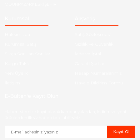
ODUNPAZARI/ ESKİŞEHİR
Kurumsal
Alışveriş
Hakkımızda
Satış Sözleşmesi
Kurumsal Satış
Gizlilik ve Güvenlik
Sıkça Sorulan Sorular
İade ve İptal
Kargo Takibi
Garanti Şartları
Yeni Üyelik
Hesap Numaralarımız
İletişim
Havale Bildirim Formu
E-Bülten'e Kayıt Olun
Haber listemize kayıt olarak kampanyalardan, indirim ve yeni
ürünlerden ilk siz haberdar olabilirsiniz.
Kayıt Ol