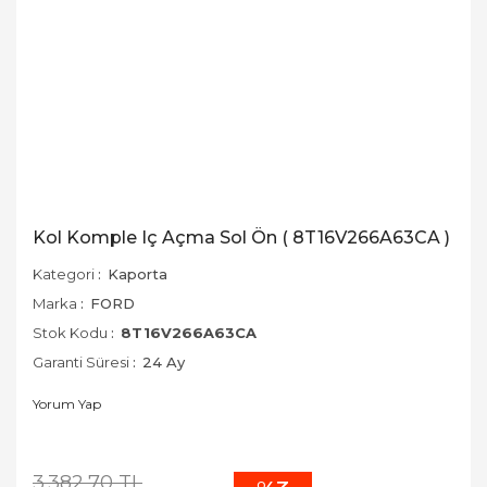
Kol Komple Iç Açma Sol Ön ( 8T16V266A63CA )
Kategori
Kaporta
Marka
FORD
Stok Kodu
8T16V266A63CA
Garanti Süresi
24 Ay
Yorum Yap
3.382,70 TL