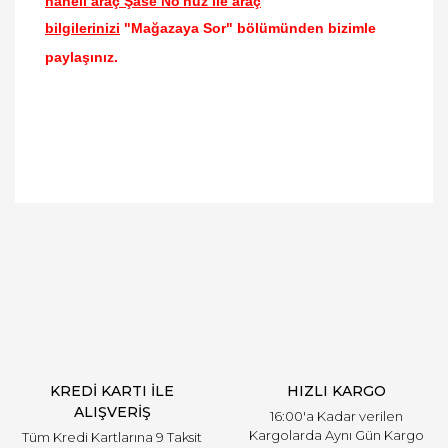
haneli araç Şase No'nuz ile araç
bilgilerinizi
"Mağazaya Sor" bölümünden bizimle
paylaşınız.
Bu ürünün fiyat bilgisi, resim, ürün açıklamalarında
ve diğer konularda yetersiz gördüğünüz noktaları
Bu ürüne ilk yorumu siz yapın!
öneri formunu kullanarak tarafımıza iletebilirsiniz.
Görüş ve önerileriniz için teşekkür ederiz.
Yorum Yaz
Ürün resmi kalitesiz, bozuk veya görüntülenemiyor.
Ürün açıklamasında eksik bilgiler bulunuyor.
Ürün bilgilerinde hatalar bulunuyor.
Ürün fiyatı diğer sitelerden daha pahalı.
KREDİ KARTI İLE
HIZLI KARGO
Bu ürüne benzer farklı alternatifler olmalı.
ALIŞVERİŞ
16:00'a Kadar verilen
Kargolarda Aynı Gün Kargo
Tüm Kredi Kartlarına 9 Taksit