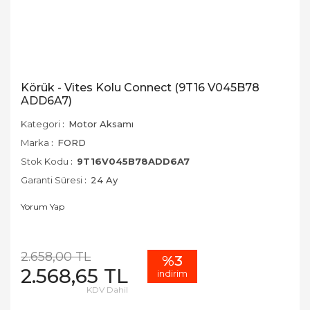
Körük - Vites Kolu Connect (9T16 V045B78
ADD6A7)
Kategori
Motor Aksamı
Marka
FORD
Stok Kodu
9T16V045B78ADD6A7
Garanti Süresi
24 Ay
Yorum Yap
2.658,00 TL
%3
2.568,65 TL
indirim
KDV Dahil