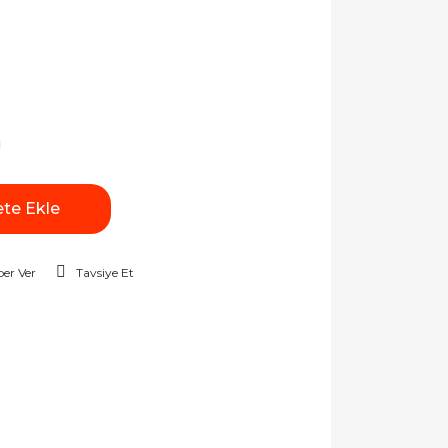
te Ekle
er Ver
Tavsiye Et