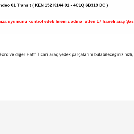
deo 01 Transit ( KEN 152 K144 01 - 4C1Q 6B319 DC )
nıza uyumunu kontrol edebilmemiz adına lütfen
17 haneli araç Şase
Ford ve diğer Hafif Ticari araç yedek parçalarını bulabileceğiniz hızlı,
arında ve diğer konularda yetersiz gördüğünüz noktaları öneri formunu ku
Bu ürüne ilk yorumu siz yapın!
emiyor.
Yorum Yaz