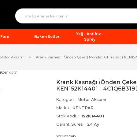
Yağ - Antifriz -
Ford
Bakım Setleri
Sprey
Motor Aksamı
Krank Kasnağı (Önden Çeker) Mondeo 01 Transit ( KEN1
Krank Kasnağı (Önden Çeker
KEN152K14401 - 4C1Q6B319
Kategori
Motor Aksamı
Marka
KENTPAR
Stok Kodu
152K14401
Garanti Süresi
24 Ay
Yorum Yap