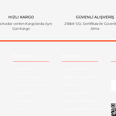
HIZLI KARGO
GÜVENLİ ALIŞVERİŞ
'a Kadar verilen Kargolarda Aynı
256bit SSL Sertifikası ile Güvenl
Gün Kargo
Alma
Gönder
Kurumsal
Alışveriş
E-
Hakkımızda
Satış Sözleşmesi
Ha
ve 
Kurumsal Satış
Gizlilik ve Güvenlik
Sıkça Sorulan Sorular
İade ve İptal
O:
Kargo Takibi
Garanti Şartları
Yeni Üyelik
Hesap Numaralarımız
İletişim
Havale Bildirim Formu