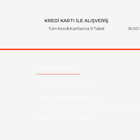
Ürün fiyatı diğer sitelerden daha pahalı.
Bu ürüne benzer farklı alternatifler olmalı.
KREDİ KARTI İLE ALIŞVERİŞ
Tüm Kredi Kartlarına 9 Taksit
16:00
Ulaşım Bilgileri
Telefon :
+90 505 026 22 33
Mail :
info@eotomarket.com
Adres :
YENİDOĞAN MAH. 2.ARABACILAR CAD. N
50 ODUNPAZARI/ ESKİŞEHİR