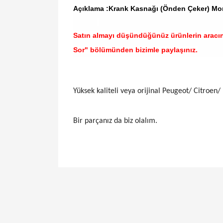
Açıklama :Krank Kasnağı (Önden Çeker) Mon
Satın almayı düşündüğünüz ürünlerin aracı
Sor" bölümünden bizimle paylaşınız.
Yüksek kaliteli veya orijinal Peugeot/ Citroen/ 
Bir parçanız da biz olalım.
Bu ürünün fiyat bilgisi, resim, ürün açıklamal
Görüş ve önerileriniz için teşekkür ederiz.
Ürün resmi kalitesiz, bozuk veya görüntülen
Ürün açıklamasında eksik bilgiler bulunuyor.
Ürün bilgilerinde hatalar bulunuyor.