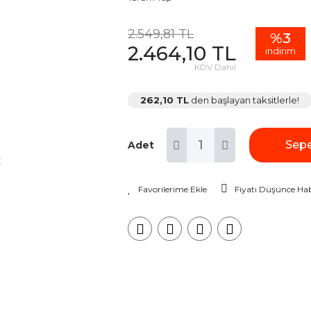
2.549,81 TL
%3
2.464,10 TL
indirim
KDV Dahil
262,10 TL
den başlayan taksitlerle!
Sepe
Adet
Fiyatı Düşünce Hab