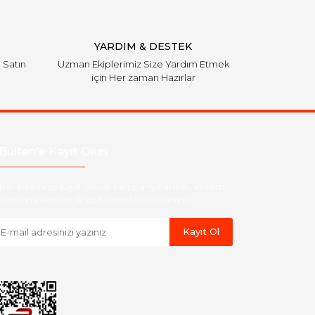
YARDIM & DESTEK
i Satın
Uzman Ekiplerimiz Size Yardım Etmek
için Her zaman Hazırlar
Bülten'e Kayıt Olun
ber listemize kayıt olarak kampanyalardan, indirim
yeni ürünlerden ilk siz haberdar olabilirsiniz.
Kayıt Ol