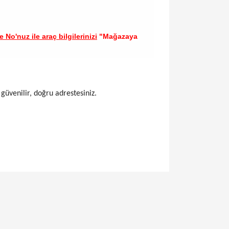
 No'nuz ile araç bilgilerinizi
"Mağazaya
 güvenilir, doğru adrestesiniz.
llanarak tarafımıza iletebilirsiniz.