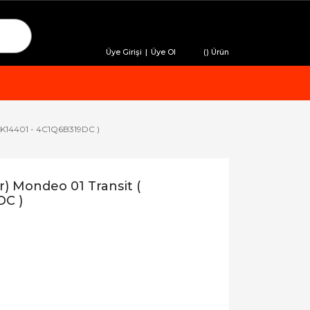
Üye Girişi
|
Üye Ol
(
) Ürün
52K14401 - 4C1Q6B319DC )
) Mondeo 01 Transit (
DC )