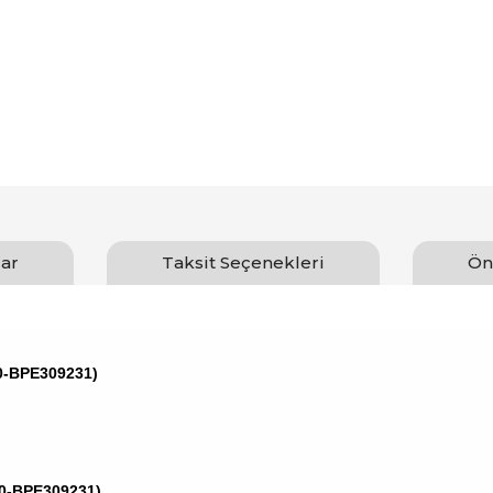
ar
Taksit Seçenekleri
Ön
80-BPE309231)
80-BPE309231)