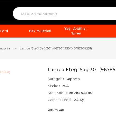
Yağ - Antifriz -
Ford
Bakım Setleri
Sprey
aporta
Lamba Eteği Sağ 301 (9678542580-BPE309231)
Lamba Eteği Sağ 301 (9678
Kategori
Kaporta
Marka
PSA
Stok Kodu
9678542580
Garanti Süresi
24 Ay
Yorum Yap