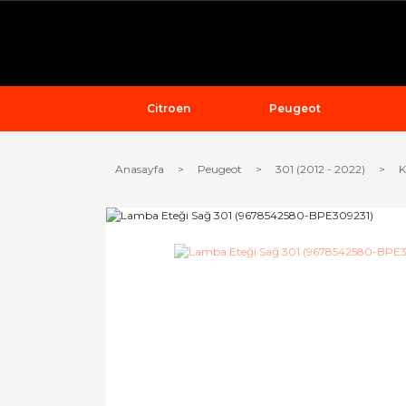
Citroen
Peugeot
Anasayfa
Peugeot
301 (2012 - 2022)
K