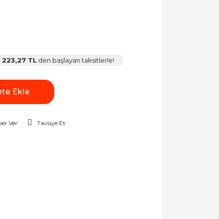
223,27 TL
den başlayan taksitlerle!
te Ekle
er Ver
Tavsiye Et