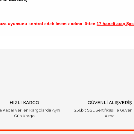
nıza uyumunu kontrol edebilmemiz adına lütfen
17 haneli araç Şase
arında ve diğer konularda yetersiz gördüğünüz noktaları öneri formunu ku
Bu ürüne ilk yorumu siz yapın!
emiyor.
Yorum Yaz
HIZLI KARGO
GÜVENLİ ALIŞVERİŞ
'a Kadar verilen Kargolarda Aynı
256bit SSL Sertifikası ile Güvenl
Gün Kargo
Alma
Gönder