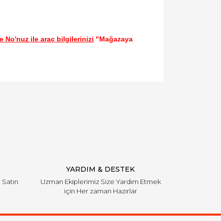
 No'nuz ile araç bilgilerinizi
"Mağazaya
llanarak tarafımıza iletebilirsiniz.
YARDIM & DESTEK
i Satın
Uzman Ekiplerimiz Size Yardım Etmek
için Her zaman Hazırlar