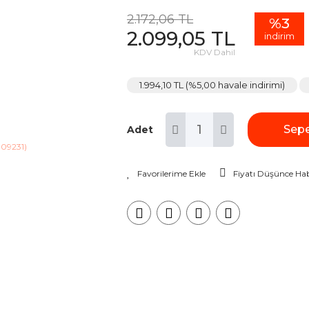
2.172,06 TL
%3
2.099,05 TL
indirim
KDV Dahil
1.994,10 TL (%5,00 havale indirimi)
Sepe
Adet
Fiyatı Düşünce Hab