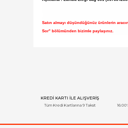
Satın almayı düşündüğünüz ürünlerin aracı
Sor" bölümünden bizimle paylaşınız.
Bu ürünün fiyat bilgisi, resim, ürün açıklamal
Görüş ve önerileriniz için teşekkür ederiz.
Ürün resmi kalitesiz, bozuk veya görüntülen
Ürün açıklamasında eksik bilgiler bulunuyor.
Ürün bilgilerinde hatalar bulunuyor.
Ürün fiyatı diğer sitelerden daha pahalı.
Bu ürüne benzer farklı alternatifler olmalı.
KREDİ KARTI İLE ALIŞVERİŞ
Tüm Kredi Kartlarına 9 Taksit
16:00