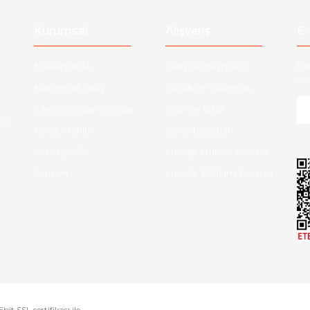
Kurumsal
Alışveriş
E-
Hakkımızda
Satış Sözleşmesi
Ha
ve 
Kurumsal Satış
Gizlilik ve Güvenlik
Sıkça Sorulan Sorular
İade ve İptal
O:
Kargo Takibi
Garanti Şartları
Yeni Üyelik
Hesap Numaralarımız
İletişim
Havale Bildirim Formu
bit SSL sertifikası ile