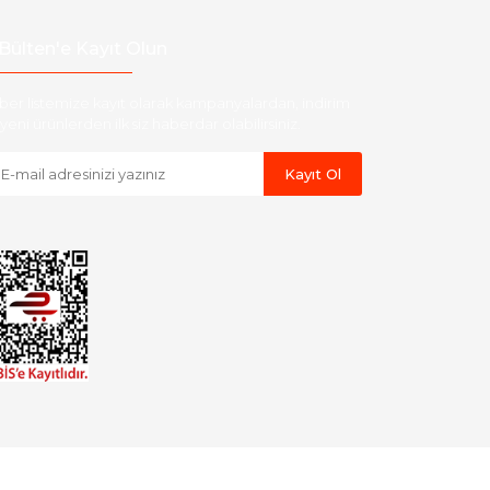
Bülten'e Kayıt Olun
ber listemize kayıt olarak kampanyalardan, indirim
yeni ürünlerden ilk siz haberdar olabilirsiniz.
Kayıt Ol