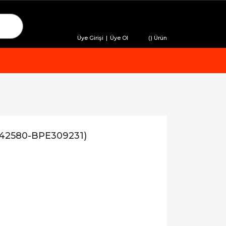
Üye Girişi
|
Üye Ol
(
) Ürün
542580-BPE309231)