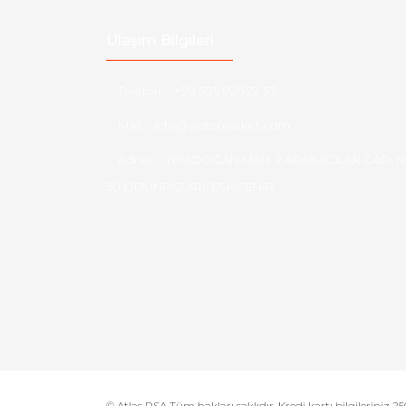
Ulaşım Bilgileri
Telefon :
+90 505 026 22 33
Mail :
info@eotomarket.com
Adres :
YENİDOĞAN MAH. 2.ARABACILAR CAD. N
50 ODUNPAZARI/ ESKİŞEHİR
© Atlas PSA Tüm hakları saklıdır. Kredi kartı bilgileriniz 256