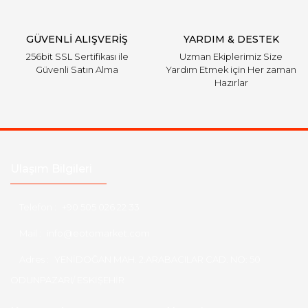
Gönder
GÜVENLİ ALIŞVERİŞ
YARDIM & DESTEK
256bit SSL Sertifikası ile
Uzman Ekiplerimiz Size
Güvenli Satın Alma
Yardım Etmek için Her zaman
Hazırlar
Ulaşım Bilgileri
Telefon :
+90 505 026 22 33
Mail :
info@eotomarket.com
Adres :
YENİDOĞAN MAH. 2.ARABACILAR CAD. NO: 50
ODUNPAZARI/ ESKİŞEHİR