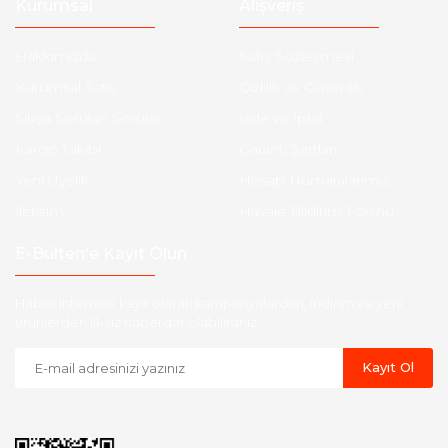
Kurumsal
Alışveriş
Hakkımızda
Satış Sözleşmesi
Kurumsal Satış
Gizlilik ve Güvenlik
Sıkça Sorulan Sorular
İade ve İptal
Kargo Takibi
Garanti Şartları
Yeni Üyelik
Hesap Numaralarımız
İletişim
Havale Bildirim Formu
E-Bülten'e Kayıt Olun
Haber listemize kayıt olarak kampanyalardan, indirim ve yeni
ürünlerden ilk siz haberdar olabilirsiniz.
Kayıt Ol