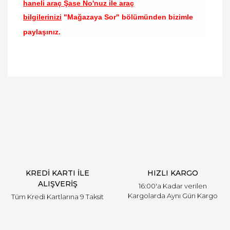
haneli araç Şase No'nuz ile araç
bilgilerinizi
"Mağazaya Sor" bölümünden bizimle
paylaşınız.
Bu ürünün fiyat bilgisi, resim, ürün açıklamalarında
ve diğer konularda yetersiz gördüğünüz noktaları
Bu ürüne ilk yorumu siz yapın!
öneri formunu kullanarak tarafımıza iletebilirsiniz.
Görüş ve önerileriniz için teşekkür ederiz.
Yorum Yaz
Ürün resmi kalitesiz, bozuk veya görüntülenemiyor.
Ürün açıklamasında eksik bilgiler bulunuyor.
Ürün bilgilerinde hatalar bulunuyor.
Ürün fiyatı diğer sitelerden daha pahalı.
KREDİ KARTI İLE
HIZLI KARGO
Bu ürüne benzer farklı alternatifler olmalı.
ALIŞVERİŞ
16:00'a Kadar verilen
Kargolarda Aynı Gün Kargo
Tüm Kredi Kartlarına 9 Taksit