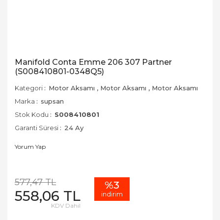
Manifold Conta Emme 206 307 Partner
(S008410801-0348Q5)
Kategori
Motor Aksamı
,
Motor Aksamı
,
Motor Aksamı
Marka
supsan
Stok Kodu
S008410801
Garanti Süresi
24 Ay
Yorum Yap
577,47 TL
%3
558,06 TL
indirim
KDV Dahil