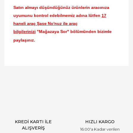
Satın almayı düşündüğünüz ürünlerin aracınıza
uyumunu kontrol edebilmemiz adına lütfen
17
haneli araç Şase No'nuz ile araç
bilgilerinizi
"Mağazaya Sor" bölümünden bizimle
paylaşınız.
Bu ürünün fiyat bilgisi, resim, ürün açıklamalarında
ve diğer konularda yetersiz gördüğünüz noktaları
Bu ürüne ilk yorumu siz yapın!
öneri formunu kullanarak tarafımıza iletebilirsiniz.
Görüş ve önerileriniz için teşekkür ederiz.
Yorum Yaz
Ürün resmi kalitesiz, bozuk veya görüntülenemiyor.
Ürün açıklamasında eksik bilgiler bulunuyor.
Ürün bilgilerinde hatalar bulunuyor.
Ürün fiyatı diğer sitelerden daha pahalı.
KREDİ KARTI İLE
HIZLI KARGO
Bu ürüne benzer farklı alternatifler olmalı.
ALIŞVERİŞ
16:00'a Kadar verilen