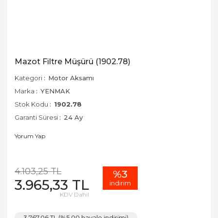
Mazot Filtre Müşürü (1902.78)
Kategori
Motor Aksamı
Marka
YENMAK
Stok Kodu
1902.78
Garanti Süresi
24 Ay
Yorum Yap
4.103,25 TL
%3
3.965,33 TL
indirim
KDV Dahil
3.767,06 TL (%5,00 havale indirimi)