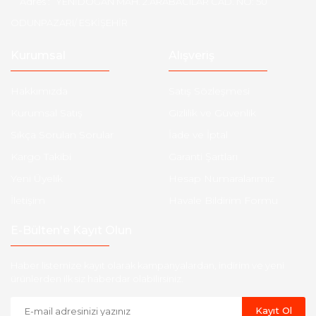
Adres :
YENİDOĞAN MAH. 2.ARABACILAR CAD. NO: 50
ODUNPAZARI/ ESKİŞEHİR
Kurumsal
Alışveriş
Hakkımızda
Satış Sözleşmesi
Kurumsal Satış
Gizlilik ve Güvenlik
Sıkça Sorulan Sorular
İade ve İptal
Kargo Takibi
Garanti Şartları
Yeni Üyelik
Hesap Numaralarımız
İletişim
Havale Bildirim Formu
E-Bülten'e Kayıt Olun
Haber listemize kayıt olarak kampanyalardan, indirim ve yeni
ürünlerden ilk siz haberdar olabilirsiniz.
Kayıt Ol