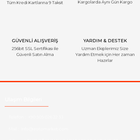
Kargolarda Aynı Gün Kargo
Tüm Kredi Kartlarına 9 Taksit
Gönder
GÜVENLİ ALIŞVERİŞ
YARDIM & DESTEK
256bit SSL Sertifikası ile
Uzman Ekiplerimiz Size
Güvenli Satın Alma
Yardım Etmek için Her zaman
Hazırlar
Ulaşım Bilgileri
Telefon :
+90 505 026 22 33
Mail :
info@eotomarket.com