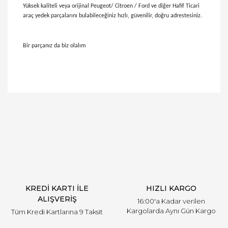
Yüksek kaliteli veya orijinal Peugeot/ Citroen / Ford ve diğer Hafif Ticari
araç yedek parçalarını bulabileceğiniz hızlı, güvenilir, doğru adrestesiniz.
Bir parçanız da biz olalım
Bu ürünün fiyat bilgisi, resim, ürün açıklamalarında
ve diğer konularda yetersiz gördüğünüz noktaları
Bu ürüne ilk yorumu siz yapın!
öneri formunu kullanarak tarafımıza iletebilirsiniz.
Görüş ve önerileriniz için teşekkür ederiz.
Yorum Yaz
Ürün resmi kalitesiz, bozuk veya görüntülenemiyor.
Ürün açıklamasında eksik bilgiler bulunuyor.
Ürün bilgilerinde hatalar bulunuyor.
Ürün fiyatı diğer sitelerden daha pahalı.
KREDİ KARTI İLE
HIZLI KARGO
Bu ürüne benzer farklı alternatifler olmalı.
ALIŞVERİŞ
16:00'a Kadar verilen
Kargolarda Aynı Gün Kargo
Tüm Kredi Kartlarına 9 Taksit