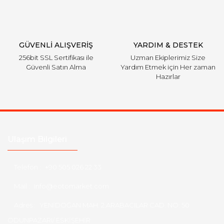
Gönder
GÜVENLİ ALIŞVERİŞ
YARDIM & DESTEK
256bit SSL Sertifikası ile
Uzman Ekiplerimiz Size
Güvenli Satın Alma
Yardım Etmek için Her zaman
Hazırlar
Ulaşım Bilgileri
Telefon :
+90 505 026 22 33
Mail :
info@eotomarket.com
Adres :
YENİDOĞAN MAH. 2.ARABACILAR CAD. NO: 50
ODUNPAZARI/ ESKİŞEHİR