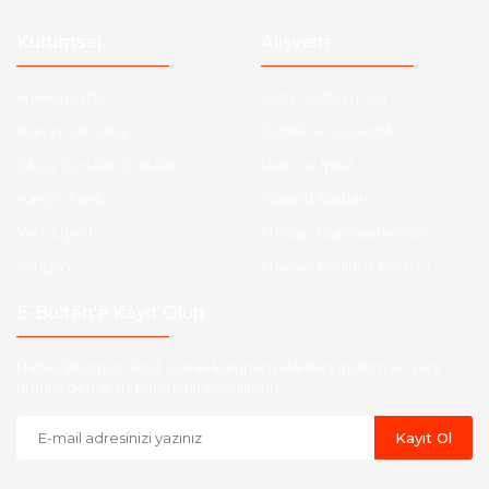
Kurumsal
Alışveriş
Hakkımızda
Satış Sözleşmesi
Kurumsal Satış
Gizlilik ve Güvenlik
Sıkça Sorulan Sorular
İade ve İptal
Kargo Takibi
Garanti Şartları
Yeni Üyelik
Hesap Numaralarımız
İletişim
Havale Bildirim Formu
E-Bülten'e Kayıt Olun
Haber listemize kayıt olarak kampanyalardan, indirim ve yeni
ürünlerden ilk siz haberdar olabilirsiniz.
Kayıt Ol