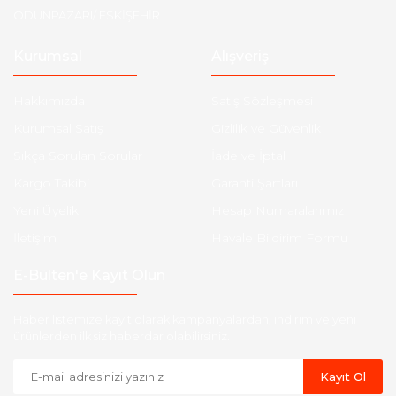
ODUNPAZARI/ ESKİŞEHİR
Kurumsal
Alışveriş
Hakkımızda
Satış Sözleşmesi
Kurumsal Satış
Gizlilik ve Güvenlik
Sıkça Sorulan Sorular
İade ve İptal
Kargo Takibi
Garanti Şartları
Yeni Üyelik
Hesap Numaralarımız
İletişim
Havale Bildirim Formu
E-Bülten'e Kayıt Olun
Haber listemize kayıt olarak kampanyalardan, indirim ve yeni
ürünlerden ilk siz haberdar olabilirsiniz.
Kayıt Ol