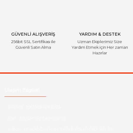
Gönder
GÜVENLİ ALIŞVERİŞ
YARDIM & DESTEK
256bit SSL Sertifikası ile
Uzman Ekiplerimiz Size
Güvenli Satın Alma
Yardım Etmek için Her zaman
Hazırlar
Ulaşım Bilgileri
Telefon :
+90 505 026 22 33
Mail :
info@eotomarket.com
Adres :
YENİDOĞAN MAH. 2.ARABACILAR CAD. NO: 50