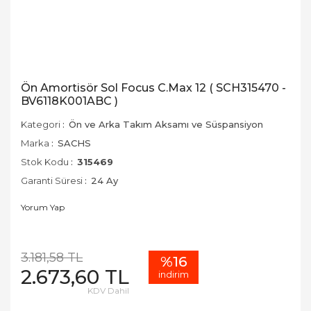
Ön Amortisör Sol Focus C.Max 12 ( SCH315470 -
BV6118K001ABC )
Kategori
Ön ve Arka Takım Aksamı ve Süspansiyon
Marka
SACHS
Stok Kodu
315469
Garanti Süresi
24 Ay
Yorum Yap
3.181,58 TL
%16
2.673,60 TL
indirim
KDV Dahil