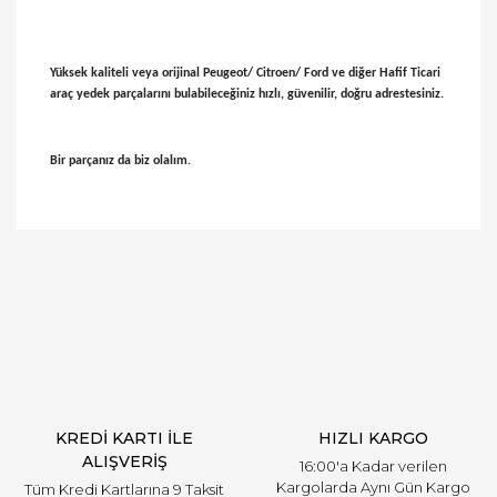
Yüksek kaliteli veya orijinal Peugeot/ Citroen/ Ford ve diğer Hafif Ticari
araç yedek parçalarını bulabileceğiniz hızlı, güvenilir, doğru adrestesiniz.
Bir parçanız da biz olalım.
Bu ürünün fiyat bilgisi, resim, ürün açıklamalarında
ve diğer konularda yetersiz gördüğünüz noktaları
Bu ürüne ilk yorumu siz yapın!
öneri formunu kullanarak tarafımıza iletebilirsiniz.
Görüş ve önerileriniz için teşekkür ederiz.
Yorum Yaz
Ürün resmi kalitesiz, bozuk veya görüntülenemiyor.
Ürün açıklamasında eksik bilgiler bulunuyor.
Ürün bilgilerinde hatalar bulunuyor.
Ürün fiyatı diğer sitelerden daha pahalı.
KREDİ KARTI İLE
HIZLI KARGO
Bu ürüne benzer farklı alternatifler olmalı.
ALIŞVERİŞ
16:00'a Kadar verilen
Kargolarda Aynı Gün Kargo
Tüm Kredi Kartlarına 9 Taksit