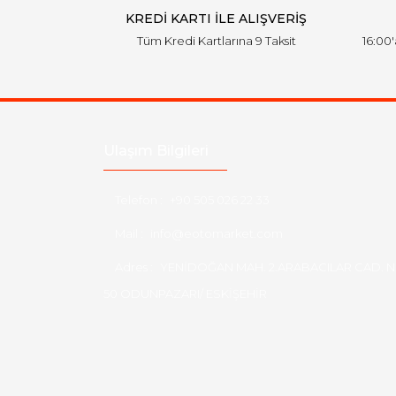
KREDİ KARTI İLE ALIŞVERİŞ
Tüm Kredi Kartlarına 9 Taksit
16:00
Ulaşım Bilgileri
Telefon :
+90 505 026 22 33
Mail :
info@eotomarket.com
Adres :
YENİDOĞAN MAH. 2.ARABACILAR CAD. N
50 ODUNPAZARI/ ESKİŞEHİR