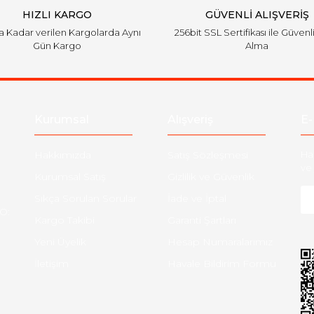
HIZLI KARGO
GÜVENLİ ALIŞVERİŞ
'a Kadar verilen Kargolarda Aynı
256bit SSL Sertifikası ile Güvenl
Gün Kargo
Alma
Gönder
Kurumsal
Alışveriş
E-
Hakkımızda
Satış Sözleşmesi
Ha
ve 
Kurumsal Satış
Gizlilik ve Güvenlik
Sıkça Sorulan Sorular
İade ve İptal
O:
Kargo Takibi
Garanti Şartları
Yeni Üyelik
Hesap Numaralarımız
İletişim
Havale Bildirim Formu