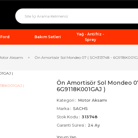
Yağ - Antifriz -
Ford
Bakım Setleri
Sprey
otor Aksamı
Ön Amortisör Sol Mondeo 07 ( SCH313748 - 6G9118K001G
Ön Amortisör Sol Mondeo 07
6G9118K001GAJ )
Kategori
Motor Aksamı
Marka
SACHS
Stok Kodu
313748
Garanti Süresi
24 Ay
Yorum Yap