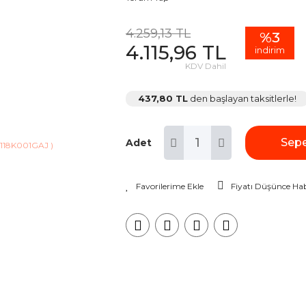
4.259,13 TL
%3
4.115,96 TL
indirim
KDV Dahil
437,80 TL
den başlayan taksitlerle!
Sepe
Adet
Fiyatı Düşünce Hab