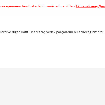
nıza uyumunu kontrol edebilmemiz adına lütfen
17 haneli araç Şase
Ford ve diğer Hafif Ticari araç yedek parçalarını bulabileceğiniz hızlı,
arında ve diğer konularda yetersiz gördüğünüz noktaları öneri formunu ku
Bu ürüne ilk yorumu siz yapın!
emiyor.
Yorum Yaz