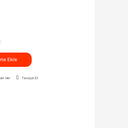
te Ekle
er Ver
Tavsiye Et