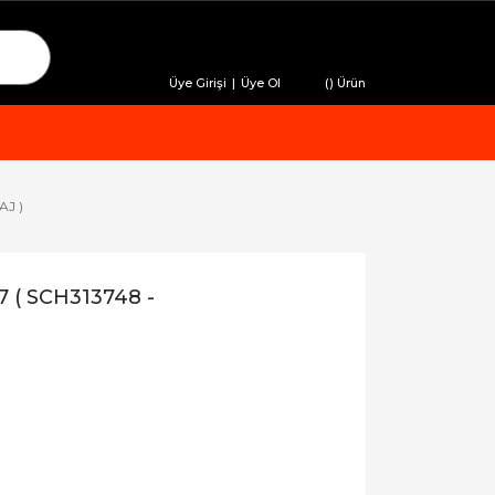
Üye Girişi
|
Üye Ol
(
) Ürün
AJ )
 ( SCH313748 -