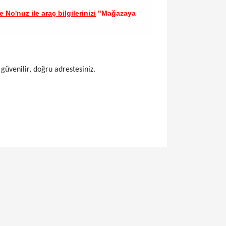
 No'nuz ile araç bilgilerinizi
"Mağazaya
 güvenilir, doğru adrestesiniz.
llanarak tarafımıza iletebilirsiniz.