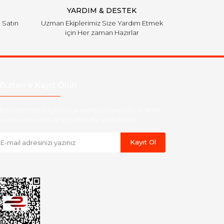
YARDIM & DESTEK
i Satın
Uzman Ekiplerimiz Size Yardım Etmek
için Her zaman Hazırlar
Bülten'e Kayıt Olun
ber listemize kayıt olarak kampanyalardan, indirim
yeni ürünlerden ilk siz haberdar olabilirsiniz.
Kayıt Ol