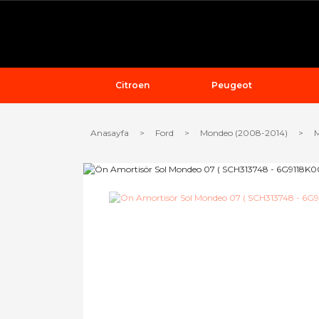
Citroen
Peugeot
Anasayfa
Ford
Mondeo (2008-2014)
M