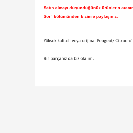
Satın almayı düşündüğünüz ürünlerin aracı
Sor" bölümünden bizimle paylaşınız.
Yüksek kaliteli veya orijinal Peugeot/ Citroen/ 
Bir parçanız da biz olalım.
Bu ürünün fiyat bilgisi, resim, ürün açıklamal
Görüş ve önerileriniz için teşekkür ederiz.
Ürün resmi kalitesiz, bozuk veya görüntülen
Ürün açıklamasında eksik bilgiler bulunuyor.
Ürün bilgilerinde hatalar bulunuyor.
Ürün fiyatı diğer sitelerden daha pahalı.
Bu ürüne benzer farklı alternatifler olmalı.