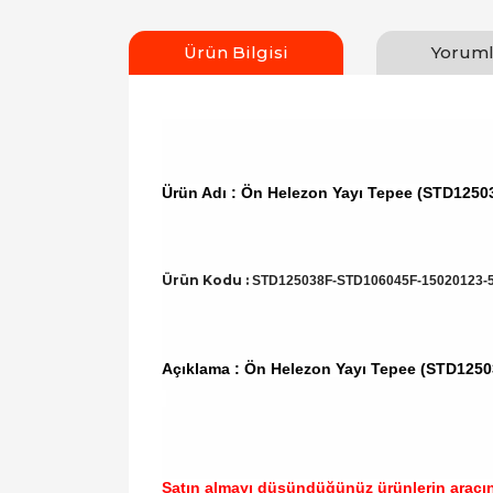
Ürün Bilgisi
Yoruml
Ürün Adı : Ön Helezon Yayı Tepee (STD125
Ürün Kodu :
STD125038F-STD106045F-15020123-
Açıklama : Ön Helezon Yayı Tepee (STD12
Satın almayı düşündüğünüz ürünlerin aracı