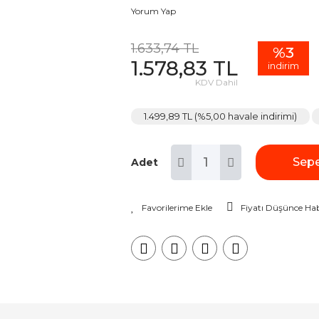
Yorum Yap
1.633,74 TL
%3
1.578,83 TL
indirim
KDV Dahil
1.499,89 TL (%5,00 havale indirimi)
Sepe
Adet
Fiyatı Düşünce Hab