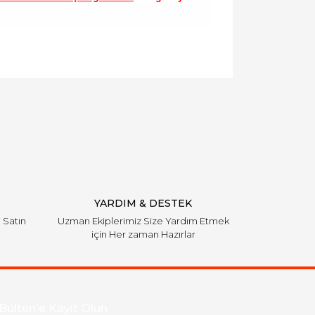
llanarak tarafımıza iletebilirsiniz.
YARDIM & DESTEK
i Satın
Uzman Ekiplerimiz Size Yardım Etmek
için Her zaman Hazırlar
Bülten'e Kayıt Olun