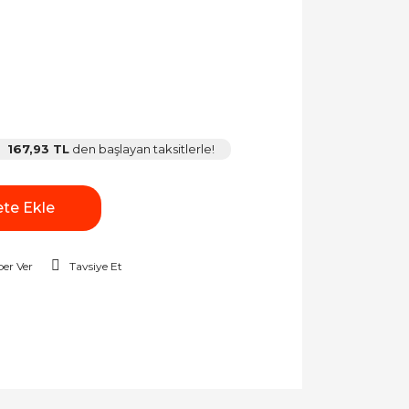
167,93 TL
den başlayan taksitlerle!
te Ekle
er Ver
Tavsiye Et