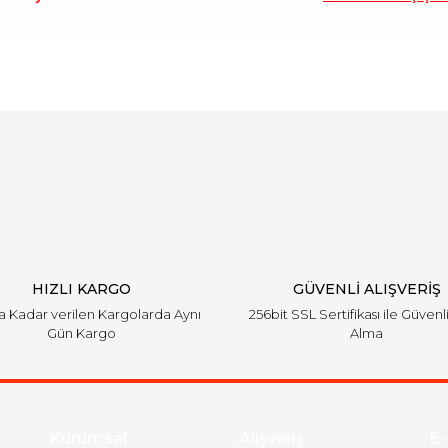
arında ve diğer konularda yetersiz gördüğünüz noktaları öneri formunu ku
Bu ürüne ilk yorumu siz yapın!
emiyor.
Yorum Yaz
HIZLI KARGO
GÜVENLİ ALIŞVERİŞ
'a Kadar verilen Kargolarda Aynı
256bit SSL Sertifikası ile Güvenl
Gün Kargo
Alma
Gönder
Kurumsal
Alışveriş
E-