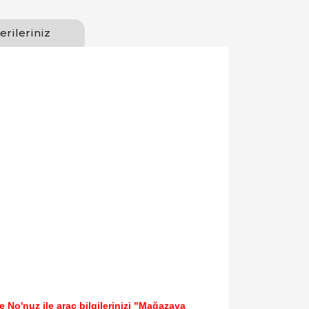
erileriniz
 No'nuz ile araç bilgilerinizi
"Mağazaya