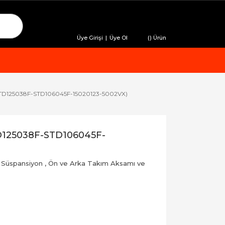
Üye Girişi
|
Üye Ol
(
) Ürün
(STD125038F-STD106045F-15020123-5002VX)
D125038F-STD106045F-
 Süspansiyon
,
Ön ve Arka Takım Aksamı ve