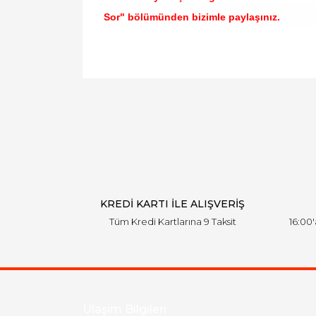
Sor" bölümünden bizimle paylaşınız.
Bu ürünün fiyat bilgisi, resim, ürün açıklamal
Görüş ve önerileriniz için teşekkür ederiz.
Ürün resmi kalitesiz, bozuk veya görüntülen
Ürün açıklamasında eksik bilgiler bulunuyor.
Ürün bilgilerinde hatalar bulunuyor.
Ürün fiyatı diğer sitelerden daha pahalı.
Bu ürüne benzer farklı alternatifler olmalı.
KREDİ KARTI İLE ALIŞVERİŞ
Tüm Kredi Kartlarına 9 Taksit
16:00
Ulaşım Bilgileri