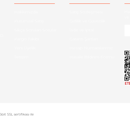
Hakkımızda
Satış Sözleşmesi
Ha
ve 
Kurumsal Satış
Gizlilik ve Güvenlik
Sıkça Sorulan Sorular
İade ve İptal
O:
Kargo Takibi
Garanti Şartları
Yeni Üyelik
Hesap Numaralarımız
İletişim
Havale Bildirim Formu
bit SSL sertifikası ile