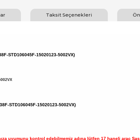
ar
Taksit Seçenekleri
Ön
038F-STD106045F-15020123-5002VX)
5002VX
5038F-STD106045F-15020123-5002VX)
nıza uyumunu kontrol edebilmemiz adına lütfen
17 haneli araç Şase