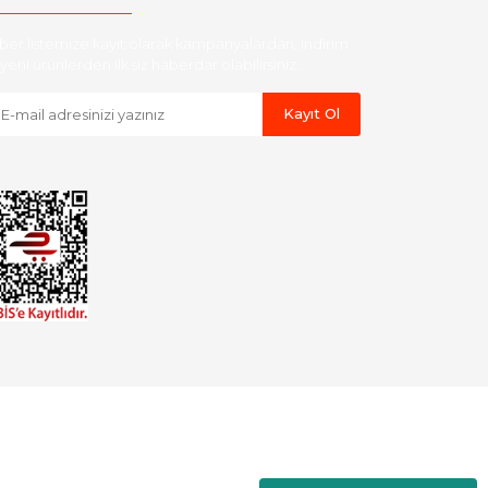
ber listemize kayıt olarak kampanyalardan, indirim
yeni ürünlerden ilk siz haberdar olabilirsiniz.
Kayıt Ol