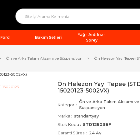
Yağ - Antifriz -
Ford
Bakım Setleri
Sprey
Ön ve Arka Takım Aksamı ve Süspansiyon
Ön Helezon Yayı Tepee 
Ön Helezon Yayı Tepee (ST
15020123-5002VX)
Ön ve Arka Takım Aksamı ve
Kategori
Süspansiyon
Marka
standartyay
Stok Kodu
STD125038F
Garanti Süresi
24 Ay