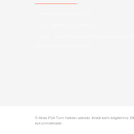
Telefon :
+90 505 026 22 33
Mail :
info@eotomarket.com
Adres :
YENİDOĞAN MAH. 2.ARABACILAR CAD. N
50 ODUNPAZARI/ ESKİŞEHİR
© Atlas PSA Tüm hakları saklıdır. Kredi kartı bilgileriniz 256
korunmaktadır.