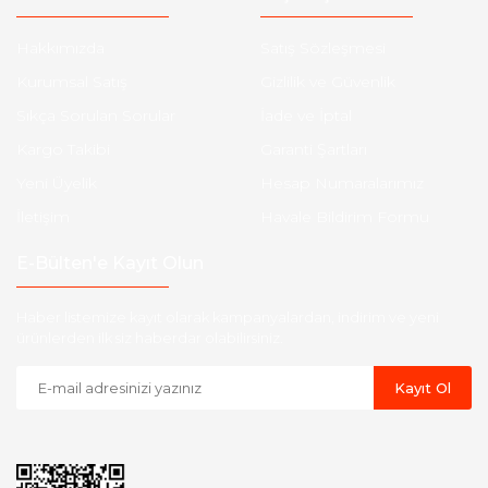
Hakkımızda
Satış Sözleşmesi
Kurumsal Satış
Gizlilik ve Güvenlik
Sıkça Sorulan Sorular
İade ve İptal
Kargo Takibi
Garanti Şartları
Yeni Üyelik
Hesap Numaralarımız
İletişim
Havale Bildirim Formu
E-Bülten'e Kayıt Olun
Haber listemize kayıt olarak kampanyalardan, indirim ve yeni
ürünlerden ilk siz haberdar olabilirsiniz.
Kayıt Ol