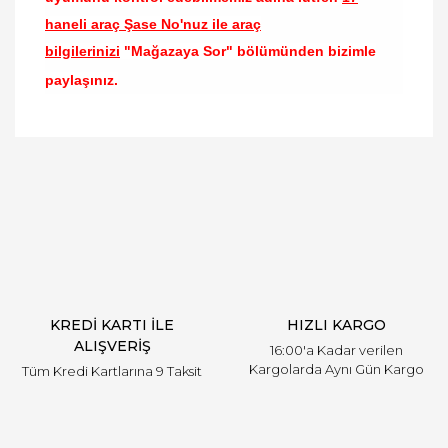
haneli araç Şase No'nuz ile araç
bilgilerinizi
"Mağazaya Sor" bölümünden bizimle
paylaşınız.
Bu ürünün fiyat bilgisi, resim, ürün açıklamalarında
ve diğer konularda yetersiz gördüğünüz noktaları
Bu ürüne ilk yorumu siz yapın!
öneri formunu kullanarak tarafımıza iletebilirsiniz.
Görüş ve önerileriniz için teşekkür ederiz.
Yorum Yaz
Ürün resmi kalitesiz, bozuk veya görüntülenemiyor.
Ürün açıklamasında eksik bilgiler bulunuyor.
Ürün bilgilerinde hatalar bulunuyor.
Ürün fiyatı diğer sitelerden daha pahalı.
KREDİ KARTI İLE
HIZLI KARGO
Bu ürüne benzer farklı alternatifler olmalı.
ALIŞVERİŞ
16:00'a Kadar verilen
Kargolarda Aynı Gün Kargo
Tüm Kredi Kartlarına 9 Taksit