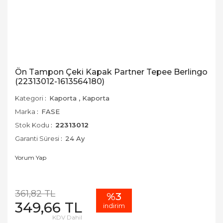
Ön Tampon Çeki Kapak Partner Tepee Berlingo
(22313012-1613564180)
Kategori
Kaporta
,
Kaporta
Marka
FASE
Stok Kodu
22313012
Garanti Süresi
24 Ay
Yorum Yap
361,82 TL
%3
349,66 TL
indirim
KDV Dahil