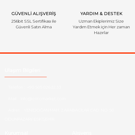
Gönder
GÜVENLİ ALIŞVERİŞ
YARDIM & DESTEK
256bit SSL Sertifikası ile
Uzman Ekiplerimiz Size
Güvenli Satın Alma
Yardım Etmek için Her zaman
Hazırlar
Ulaşım Bilgileri
Telefon :
+90 505 026 22 33
Mail :
info@eotomarket.com
Adres :
YENİDOĞAN MAH. 2.ARABACILAR CAD. NO: 50
ODUNPAZARI/ ESKİŞEHİR
Kurumsal
Alışveriş