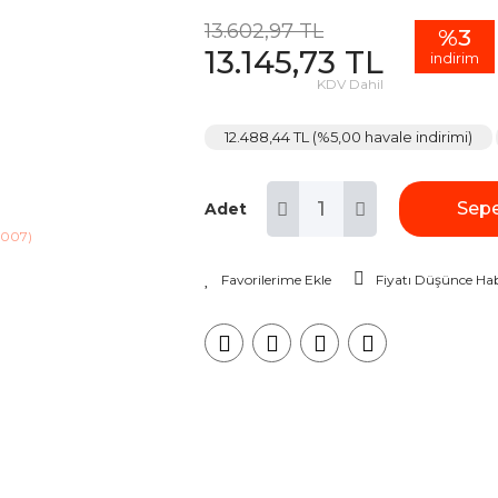
13.602,97 TL
%3
13.145,73 TL
indirim
KDV Dahil
12.488,44 TL (%5,00 havale indirimi)
Sepe
Adet
Fiyatı Düşünce Hab