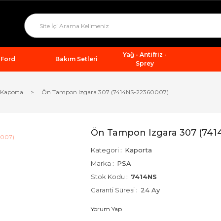
Yağ - Antifriz -
Ford
Bakım Setleri
Sprey
Kaporta
Ön Tampon Izgara 307 (7414NS-22360007)
Ön Tampon Izgara 307 (741
Kategori
Kaporta
Marka
PSA
Stok Kodu
7414NS
Garanti Süresi
24 Ay
Yorum Yap