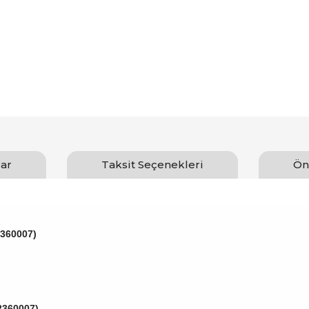
ar
Taksit Seçenekleri
Ön
2360007)
2360007)