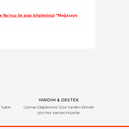
 No'nuz ile araç bilgilerinizi
"Mağazaya
llanarak tarafımıza iletebilirsiniz.
YARDIM & DESTEK
i Satın
Uzman Ekiplerimiz Size Yardım Etmek
için Her zaman Hazırlar