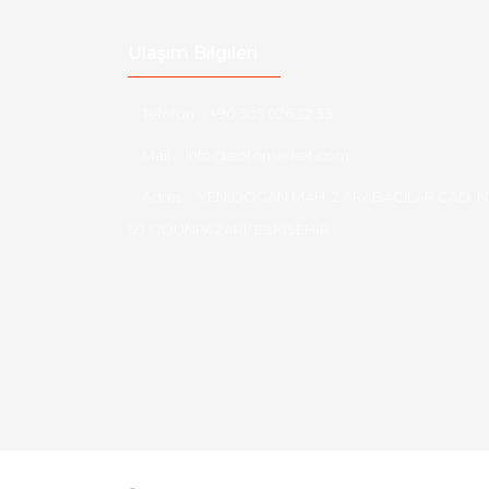
Ulaşım Bilgileri
Telefon :
+90 505 026 22 33
Mail :
info@eotomarket.com
Adres :
YENİDOĞAN MAH. 2.ARABACILAR CAD. N
50 ODUNPAZARI/ ESKİŞEHİR