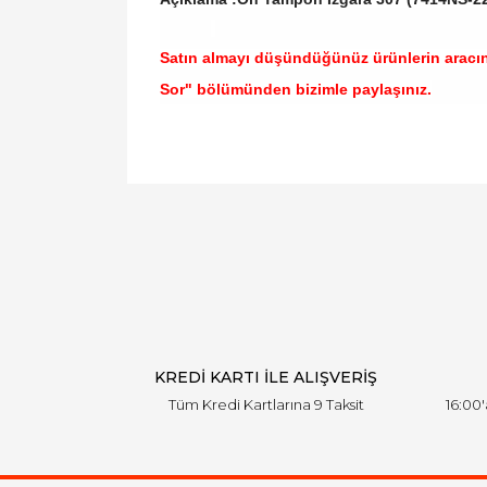
Satın almayı düşündüğünüz ürünlerin aracı
Sor" bölümünden bizimle paylaşınız.
Bu ürünün fiyat bilgisi, resim, ürün açıklamal
Görüş ve önerileriniz için teşekkür ederiz.
Ürün resmi kalitesiz, bozuk veya görüntülen
Ürün açıklamasında eksik bilgiler bulunuyor.
Ürün bilgilerinde hatalar bulunuyor.
Ürün fiyatı diğer sitelerden daha pahalı.
Bu ürüne benzer farklı alternatifler olmalı.
KREDİ KARTI İLE ALIŞVERİŞ
Tüm Kredi Kartlarına 9 Taksit
16:00