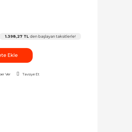
1.398,27 TL
den başlayan taksitlerle!
te Ekle
er Ver
Tavsiye Et