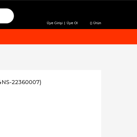
Üye Girişi
|
Üye Ol
(
) Ürün
4NS-22360007)