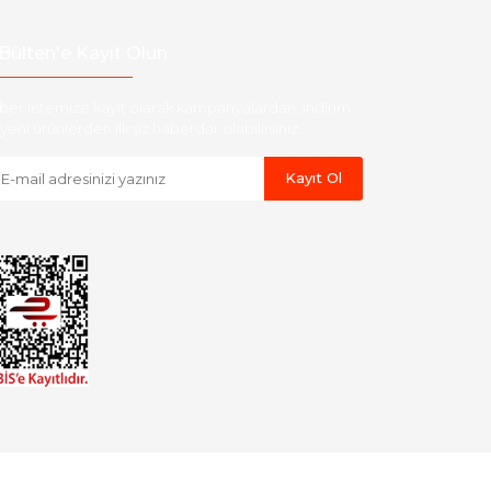
Bülten'e Kayıt Olun
ber listemize kayıt olarak kampanyalardan, indirim
yeni ürünlerden ilk siz haberdar olabilirsiniz.
Kayıt Ol