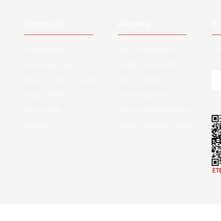
Gönder
Kurumsal
Alışveriş
E-
Hakkımızda
Satış Sözleşmesi
Ha
ve 
Kurumsal Satış
Gizlilik ve Güvenlik
Sıkça Sorulan Sorular
İade ve İptal
O:
Kargo Takibi
Garanti Şartları
Yeni Üyelik
Hesap Numaralarımız
İletişim
Havale Bildirim Formu