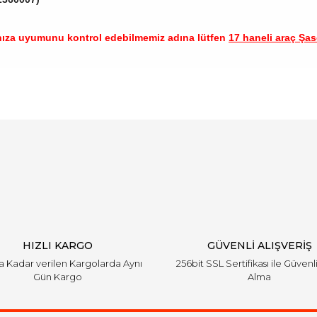
nıza uyumunu kontrol edebilmemiz adına lütfen
17 haneli araç Şase
arında ve diğer konularda yetersiz gördüğünüz noktaları öneri formunu ku
Bu ürüne ilk yorumu siz yapın!
emiyor.
Yorum Yaz
HIZLI KARGO
GÜVENLİ ALIŞVERİŞ
'a Kadar verilen Kargolarda Aynı
256bit SSL Sertifikası ile Güvenl
Gün Kargo
Alma