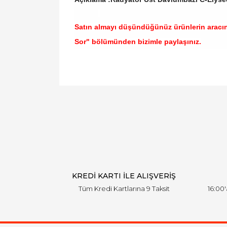
Satın almayı düşündüğünüz ürünlerin aracı
Sor" bölümünden bizimle paylaşınız.
Bu ürünün fiyat bilgisi, resim, ürün açıklamal
Görüş ve önerileriniz için teşekkür ederiz.
Ürün resmi kalitesiz, bozuk veya görüntülen
Ürün açıklamasında eksik bilgiler bulunuyor.
Ürün bilgilerinde hatalar bulunuyor.
Ürün fiyatı diğer sitelerden daha pahalı.
Bu ürüne benzer farklı alternatifler olmalı.
KREDİ KARTI İLE ALIŞVERİŞ
Tüm Kredi Kartlarına 9 Taksit
16:00