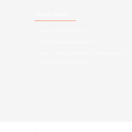
Ulaşım Bilgileri
Telefon :
+90 505 026 22 33
Mail :
info@eotomarket.com
Adres :
YENİDOĞAN MAH. 2.ARABACILAR CAD. N
50 ODUNPAZARI/ ESKİŞEHİR