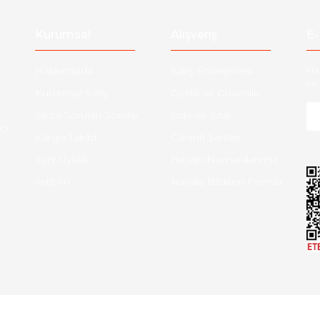
Gönder
Kurumsal
Alışveriş
E-
Hakkımızda
Satış Sözleşmesi
Ha
ve 
Kurumsal Satış
Gizlilik ve Güvenlik
Sıkça Sorulan Sorular
İade ve İptal
O:
Kargo Takibi
Garanti Şartları
Yeni Üyelik
Hesap Numaralarımız
İletişim
Havale Bildirim Formu