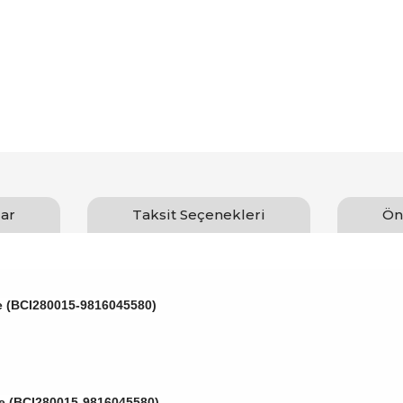
ar
Taksit Seçenekleri
Ön
e (BCI280015-9816045580)
ee (BCI280015-9816045580)