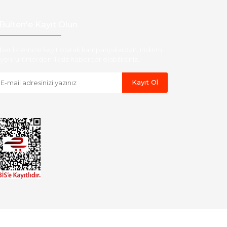
Bülten'e Kayıt Olun
ber listemize kayıt olarak kampanyalardan, indirim
yeni ürünlerden ilk siz haberdar olabilirsiniz.
Kayıt Ol