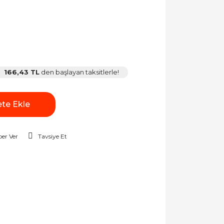
166,43 TL
den başlayan taksitlerle!
te Ekle
er Ver
Tavsiye Et