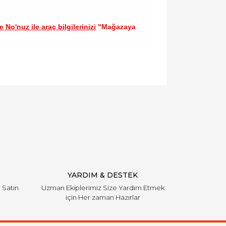
 No'nuz ile araç bilgilerinizi
"Mağazaya
llanarak tarafımıza iletebilirsiniz.
YARDIM & DESTEK
i Satın
Uzman Ekiplerimiz Size Yardım Etmek
için Her zaman Hazırlar