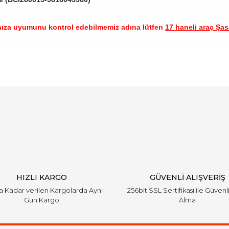
nıza uyumunu kontrol edebilmemiz adına lütfen
17 haneli araç Şase
arında ve diğer konularda yetersiz gördüğünüz noktaları öneri formunu ku
Bu ürüne ilk yorumu siz yapın!
emiyor.
Yorum Yaz
HIZLI KARGO
GÜVENLİ ALIŞVERİŞ
'a Kadar verilen Kargolarda Aynı
256bit SSL Sertifikası ile Güvenl
Gün Kargo
Alma