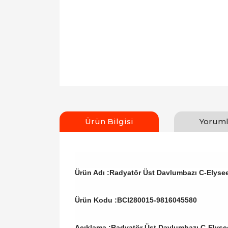
Ürün Bilgisi
Yoruml
Ürün Adı :Radyatör Üst Davlumbazı C-Elyse
Ürün Kodu :
BCI280015-9816045580
Açıklama :Radyatör Üst Davlumbazı C-Elys