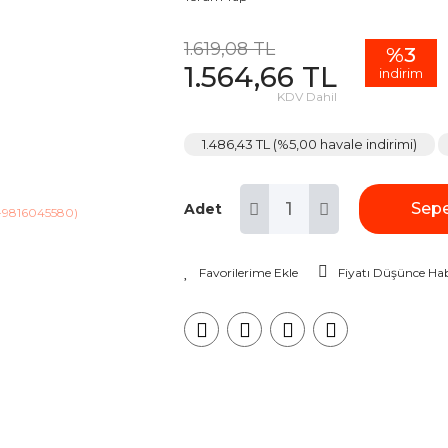
1.619,08 TL
%3
1.564,66 TL
indirim
KDV Dahil
1.486,43 TL (%5,00 havale indirimi)
Sepe
Adet
Fiyatı Düşünce Hab