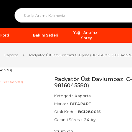
Yağ - Antifriz -
Ford
Bakım Setleri
Sprey
Kaporta
Radyatör Üst Davlumbazı C-Elysee (BCI280015-981604558
Radyatör Üst Davlumbazı C-
9816045580)
Kategori
Kaporta
Marka
BİTAPART
Stok Kodu
BCI280015
Garanti Süresi
24 Ay
Yorum Yap