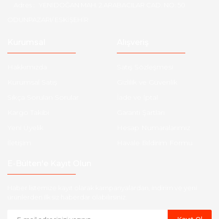
Adres :
YENİDOĞAN MAH. 2.ARABACILAR CAD. NO: 50
ODUNPAZARI/ ESKİŞEHİR
Kurumsal
Alışveriş
Hakkımızda
Satış Sözleşmesi
Kurumsal Satış
Gizlilik ve Güvenlik
Sıkça Sorulan Sorular
İade ve İptal
Kargo Takibi
Garanti Şartları
Yeni Üyelik
Hesap Numaralarımız
İletişim
Havale Bildirim Formu
E-Bülten'e Kayıt Olun
Haber listemize kayıt olarak kampanyalardan, indirim ve yeni
ürünlerden ilk siz haberdar olabilirsiniz.