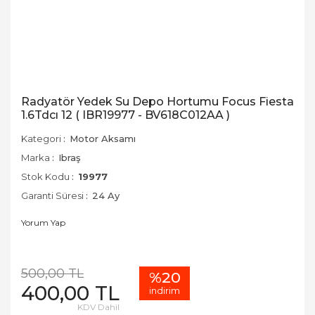
Radyatör Yedek Su Depo Hortumu Focus Fiesta
1.6Tdcı 12 ( IBR19977 - BV618C012AA )
Kategori
Motor Aksamı
Marka
Ibraş
Stok Kodu
19977
Garanti Süresi
24 Ay
Yorum Yap
500,00 TL
%20
400,00 TL
indirim
KDV Dahil