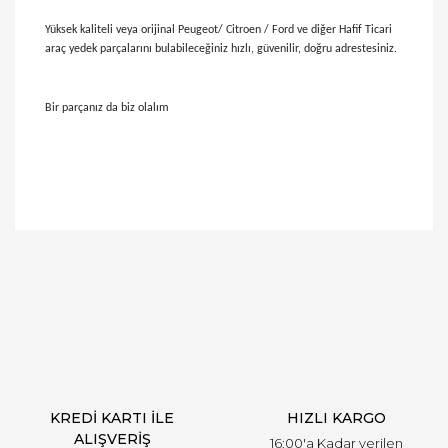
Yüksek kaliteli veya orijinal Peugeot/ Citroen / Ford ve diğer Hafif Ticari
araç yedek parçalarını bulabileceğiniz hızlı, güvenilir, doğru adrestesiniz.
Bir parçanız da biz olalım
Bu ürünün fiyat bilgisi, resim, ürün açıklamalarında
ve diğer konularda yetersiz gördüğünüz noktaları
Bu ürüne ilk yorumu siz yapın!
öneri formunu kullanarak tarafımıza iletebilirsiniz.
Görüş ve önerileriniz için teşekkür ederiz.
Yorum Yaz
Ürün resmi kalitesiz, bozuk veya görüntülenemiyor.
Ürün açıklamasında eksik bilgiler bulunuyor.
Ürün bilgilerinde hatalar bulunuyor.
Ürün fiyatı diğer sitelerden daha pahalı.
KREDİ KARTI İLE
HIZLI KARGO
Bu ürüne benzer farklı alternatifler olmalı.
ALIŞVERİŞ
16:00'a Kadar verilen