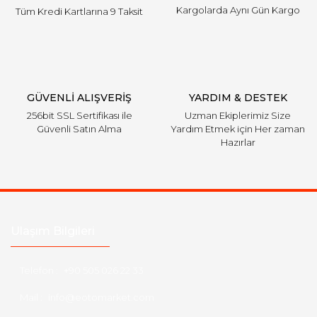
Kargolarda Aynı Gün Kargo
Tüm Kredi Kartlarına 9 Taksit
Gönder
GÜVENLİ ALIŞVERİŞ
YARDIM & DESTEK
256bit SSL Sertifikası ile
Uzman Ekiplerimiz Size
Güvenli Satın Alma
Yardım Etmek için Her zaman
Hazırlar
Ulaşım Bilgileri
Telefon :
+90 505 026 22 33
Mail :
info@eotomarket.com