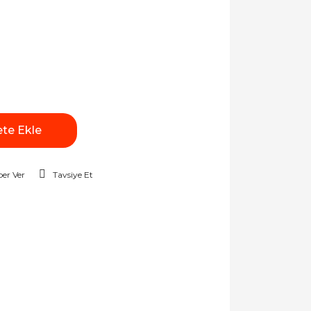
te Ekle
er Ver
Tavsiye Et