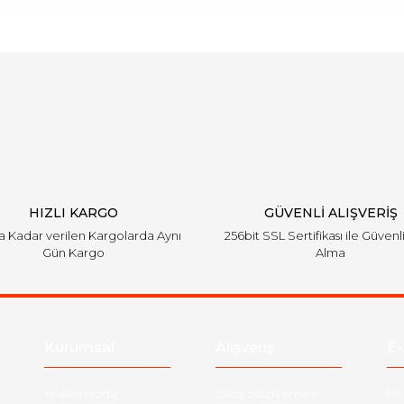
arında ve diğer konularda yetersiz gördüğünüz noktaları öneri formunu ku
Bu ürüne ilk yorumu siz yapın!
emiyor.
Yorum Yaz
HIZLI KARGO
GÜVENLİ ALIŞVERİŞ
'a Kadar verilen Kargolarda Aynı
256bit SSL Sertifikası ile Güvenl
Gün Kargo
Alma
Gönder
Kurumsal
Alışveriş
E-
Hakkımızda
Satış Sözleşmesi
Ha