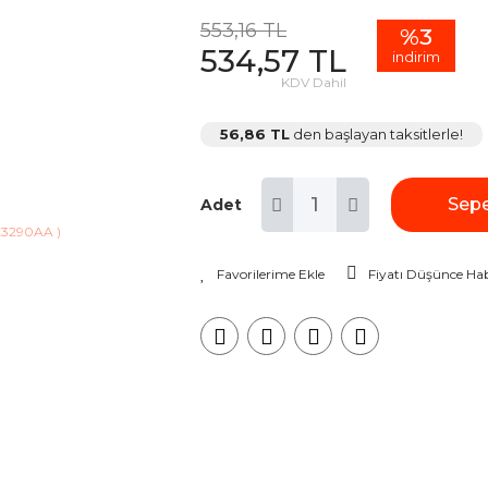
553,16 TL
%3
534,57 TL
indirim
KDV Dahil
56,86 TL
den başlayan taksitlerle!
Sepe
Adet
Fiyatı Düşünce Hab