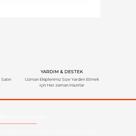
llanarak tarafımıza iletebilirsiniz.
YARDIM & DESTEK
i Satın
Uzman Ekiplerimiz Size Yardım Etmek
için Her zaman Hazırlar
Bülten'e Kayıt Olun
ber listemize kayıt olarak kampanyalardan, indirim