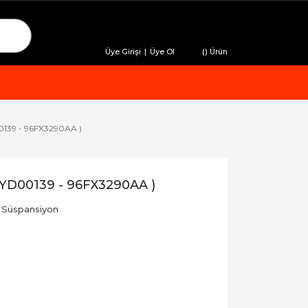
Üye Girişi
|
Üye Ol
(
) Ürün
00139 - 96FX3290AA )
 AYD00139 - 96FX3290AA )
 Süspansiyon