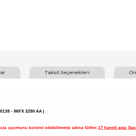
ar
Taksit Seçenekleri
Ön
00139 - 96FX 3290 AA )
nıza uyumunu kontrol edebilmemiz adına lütfen
17 haneli araç Şase