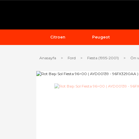
Citroen
Peugeot
Anasayfa
Ford
Fiesta (1995-2001)
Ön v