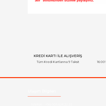
Sor" bölümünden bizimle paylaşınız.
Bu ürünün fiyat bilgisi, resim, ürün açıklamal
Görüş ve önerileriniz için teşekkür ederiz.
Ürün resmi kalitesiz, bozuk veya görüntülen
Ürün açıklamasında eksik bilgiler bulunuyor.
Ürün bilgilerinde hatalar bulunuyor.
Ürün fiyatı diğer sitelerden daha pahalı.
Bu ürüne benzer farklı alternatifler olmalı.
KREDİ KARTI İLE ALIŞVERİŞ
Tüm Kredi Kartlarına 9 Taksit
16:00
Ulaşım Bilgileri
Telefon :
+90 505 026 22 33