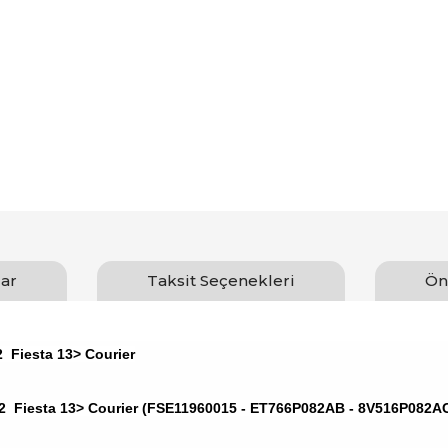
ar
Taksit Seçenekleri
Ön
 Fiesta 13> Courier
02 Fiesta 13> Courier (FSE11960015 - ET766P082AB - 8V516P082