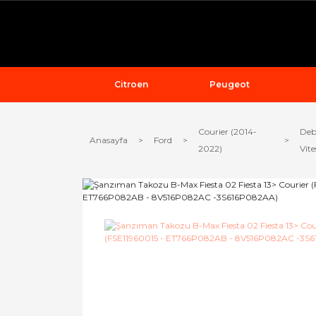
Citroen
Peugeot
Courier (2014-
Deb
Anasayfa
Ford
2022)
Vite