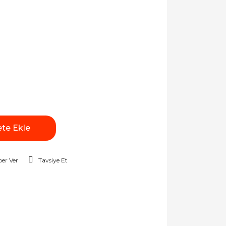
te Ekle
er Ver
Tavsiye Et