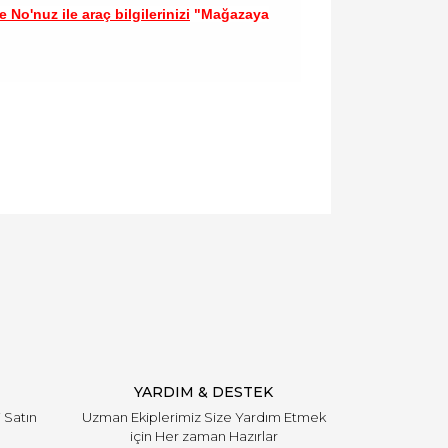
 No'nuz ile araç bilgilerinizi
"Mağazaya
llanarak tarafımıza iletebilirsiniz.
YARDIM & DESTEK
i Satın
Uzman Ekiplerimiz Size Yardım Etmek
için Her zaman Hazırlar