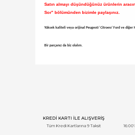
Satın almayı düşündüğünüz ürünlerin aracı
Sor" bölümünden bizimle paylaşınız.
Yüksek kaliteli veya orijinal Peugeot/ Citroen/ Ford ve diğer Ha
Bir parçanız da biz olalım.
Bu ürünün fiyat bilgisi, resim, ürün açıklamal
Görüş ve önerileriniz için teşekkür ederiz.
Ürün resmi kalitesiz, bozuk veya görüntülen
Ürün açıklamasında eksik bilgiler bulunuyor.
Ürün bilgilerinde hatalar bulunuyor.
Ürün fiyatı diğer sitelerden daha pahalı.
Bu ürüne benzer farklı alternatifler olmalı.
KREDİ KARTI İLE ALIŞVERİŞ
Tüm Kredi Kartlarına 9 Taksit
16:00