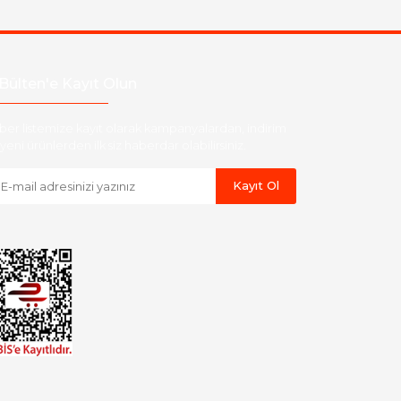
Bülten'e Kayıt Olun
ber listemize kayıt olarak kampanyalardan, indirim
yeni ürünlerden ilk siz haberdar olabilirsiniz.
Kayıt Ol