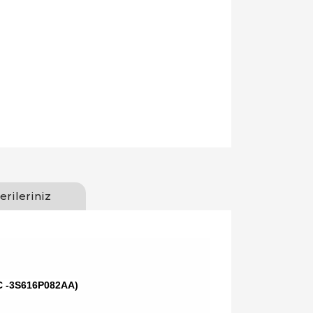
erileriniz
AC -3S616P082AA)