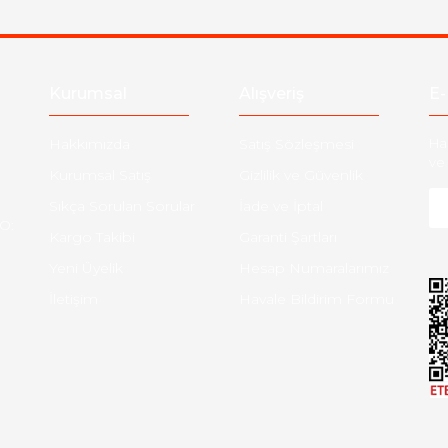
Gönder
Kurumsal
Alışveriş
E-
Hakkımızda
Satış Sözleşmesi
Ha
ve 
Kurumsal Satış
Gizlilik ve Güvenlik
Sıkça Sorulan Sorular
İade ve İptal
O:
Kargo Takibi
Garanti Şartları
Yeni Üyelik
Hesap Numaralarımız
İletişim
Havale Bildirim Formu