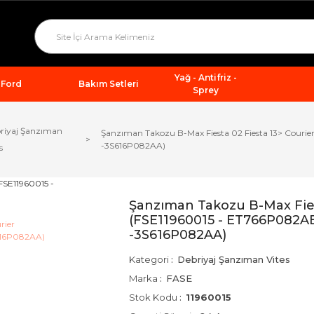
Yağ - Antifriz -
Ford
Bakım Setleri
Sprey
riyaj Şanzıman
Şanzıman Takozu B-Max Fiesta 02 Fiesta 13> Cour
-3S616P082AA)
s
Şanzıman Takozu B-Max Fies
(FSE11960015 - ET766P082A
-3S616P082AA)
Kategori
Debriyaj Şanzıman Vites
Marka
FASE
Stok Kodu
11960015