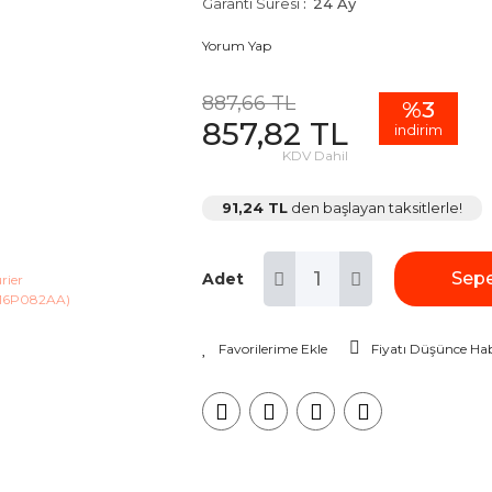
Garanti Süresi
24 Ay
Yorum Yap
887,66 TL
%3
857,82 TL
indirim
KDV Dahil
91,24 TL
den başlayan taksitlerle!
Sepe
Adet
Fiyatı Düşünce Hab