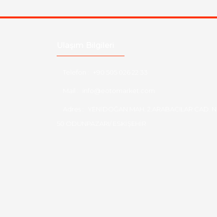
Ulaşım Bilgileri
Telefon :
+90 505 026 22 33
Mail :
info@eotomarket.com
Adres :
YENİDOĞAN MAH. 2.ARABACILAR CAD. N
50 ODUNPAZARI/ ESKİŞEHİR