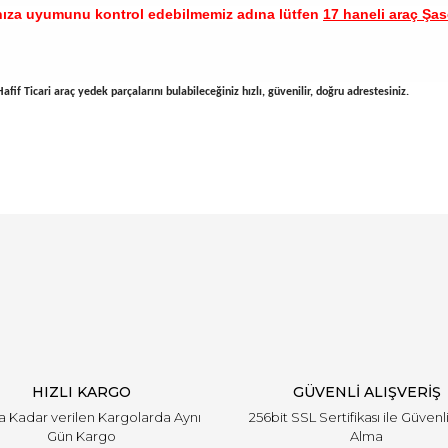
nıza uyumunu kontrol edebilmemiz adına lütfen
17 haneli araç Şase
fif Ticari araç yedek parçalarını bulabileceğiniz hızlı, güvenilir, doğru adrestesiniz.
arında ve diğer konularda yetersiz gördüğünüz noktaları öneri formunu ku
Bu ürüne ilk yorumu siz yapın!
emiyor.
Yorum Yaz
HIZLI KARGO
GÜVENLİ ALIŞVERİŞ
'a Kadar verilen Kargolarda Aynı
256bit SSL Sertifikası ile Güvenl
Gün Kargo
Alma