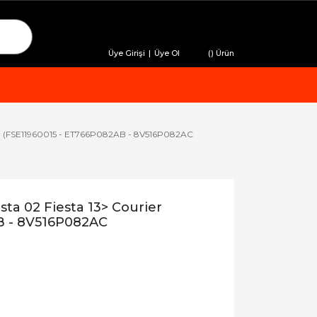
Üye Girişi
|
Üye Ol
(
) Ürün
ier (FSE11960015 - ET766P082AB - 8V516P082AC
ta 02 Fiesta 13> Courier
B - 8V516P082AC