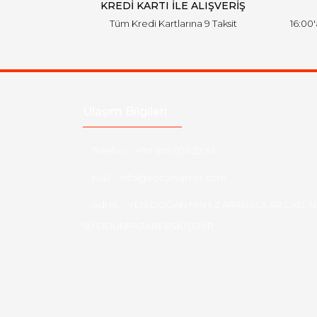
KREDİ KARTI İLE ALIŞVERİŞ
Tüm Kredi Kartlarına 9 Taksit
16:00
Ulaşım Bilgileri
Telefon :
+90 505 026 22 33
Mail :
info@eotomarket.com
Adres :
YENİDOĞAN MAH. 2.ARABACILAR CAD. N
50 ODUNPAZARI/ ESKİŞEHİR