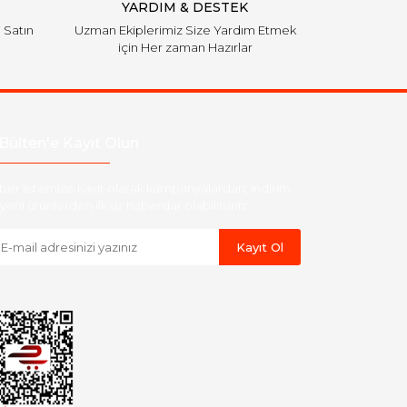
YARDIM & DESTEK
i Satın
Uzman Ekiplerimiz Size Yardım Etmek
için Her zaman Hazırlar
Bülten'e Kayıt Olun
ber listemize kayıt olarak kampanyalardan, indirim
yeni ürünlerden ilk siz haberdar olabilirsiniz.
Kayıt Ol