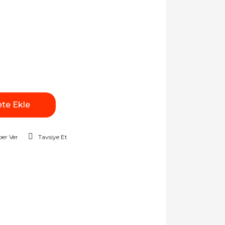
te Ekle
er Ver
Tavsiye Et