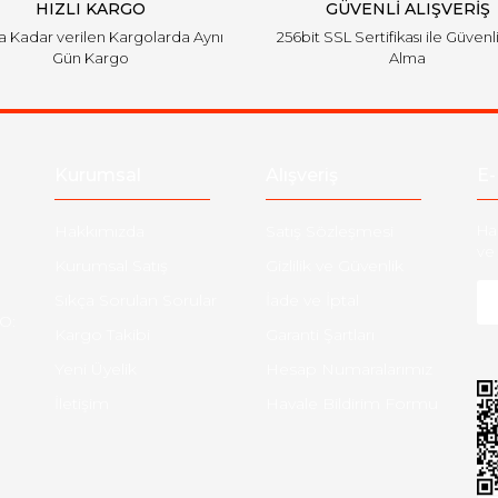
HIZLI KARGO
GÜVENLİ ALIŞVERİŞ
'a Kadar verilen Kargolarda Aynı
256bit SSL Sertifikası ile Güvenl
Gün Kargo
Alma
Gönder
Kurumsal
Alışveriş
E-
Hakkımızda
Satış Sözleşmesi
Ha
ve 
Kurumsal Satış
Gizlilik ve Güvenlik
Sıkça Sorulan Sorular
İade ve İptal
O:
Kargo Takibi
Garanti Şartları
Yeni Üyelik
Hesap Numaralarımız
İletişim
Havale Bildirim Formu