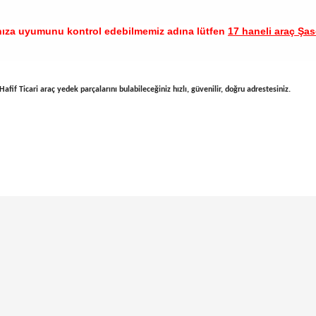
nıza uyumunu kontrol edebilmemiz adına lütfen
17 haneli araç Şase
afif Ticari araç yedek parçalarını bulabileceğiniz hızlı, güvenilir, doğru adrestesiniz.
arında ve diğer konularda yetersiz gördüğünüz noktaları öneri formunu ku
Bu ürüne ilk yorumu siz yapın!
emiyor.
Yorum Yaz