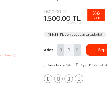
1.600,00 TL
%6
1.500,00 TL
indirim
KDV Dahil
159,55 TL
den başlayan taksitlerle!
Sepe
Adet
Fiyatı Düşünce Hab