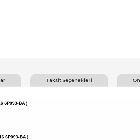
ar
Taksit Seçenekleri
Ön
16 6P093-BA )
16 6P093-BA )