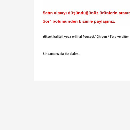
Satın almayı düşündüğünüz ürünlerin aracı
Sor" bölümünden bizimle paylaşınız.
Yüksek kaliteli veya orijinal Peugeot/ Citroen / Ford ve diğer H
Bir parçanız da biz olalım.,
Bu ürünün fiyat bilgisi, resim, ürün açıklamal
Görüş ve önerileriniz için teşekkür ederiz.
Ürün resmi kalitesiz, bozuk veya görüntülen
Ürün açıklamasında eksik bilgiler bulunuyor.
Ürün bilgilerinde hatalar bulunuyor.
Ürün fiyatı diğer sitelerden daha pahalı.
Bu ürüne benzer farklı alternatifler olmalı.