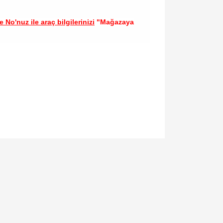
 No'nuz ile araç bilgilerinizi
"Mağazaya
llanarak tarafımıza iletebilirsiniz.