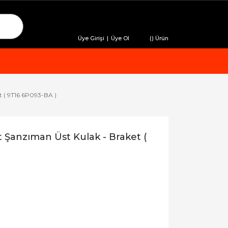
Üye Girişi
|
Üye Ol
(
) Ürün
t ( 9T16 6P093-BA )
 Şanzıman Üst Kulak - Braket (