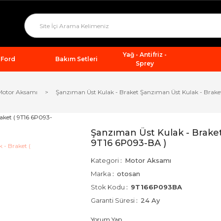
Yağ - Antifriz -
Ford
Bakım Setleri
Sprey
Motor Aksamı
Şanzıman Üst Kulak - Braket Şanzıman Üst Kulak - Brake
Şanzıman Üst Kulak - Braket
9T16 6P093-BA )
Kategori
Motor Aksamı
Marka
otosan
Stok Kodu
9T166P093BA
Garanti Süresi
24 Ay
Yorum Yap