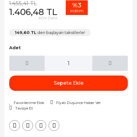
1.455,41 TL
%3
1.406,48 TL
indirim
KDV Dahil
149,60 TL
den başlayan taksitlerle!
Adet
Sepete Ekle
Fiyatı Düşünce Haber Ver
Tavsiye Et