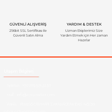
Gönder
GÜVENLİ ALIŞVERİŞ
YARDIM & DESTEK
256bit SSL Sertifikası ile
Uzman Ekiplerimiz Size
Güvenli Satın Alma
Yardım Etmek için Her zaman
Hazırlar
Ulaşım Bilgileri
Telefon :
+90 505 026 22 33
Mail :
info@eotomarket.com
Adres :
YENİDOĞAN MAH. 2.ARABACILAR CAD. NO: 50
ODUNPAZARI/ ESKİŞEHİR