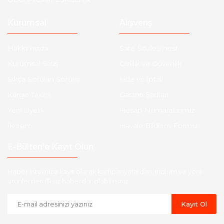
Kurumsal
Alışveriş
Hakkımızda
Satış Sözleşmesi
Kurumsal Satış
Gizlilik ve Güvenlik
Sıkça Sorulan Sorular
İade ve İptal
Kargo Takibi
Garanti Şartları
Yeni Üyelik
Hesap Numaralarımız
İletişim
Havale Bildirim Formu
E-Bülten'e Kayıt Olun
Haber listemize kayıt olarak kampanyalardan, indirim ve yeni
ürünlerden ilk siz haberdar olabilirsiniz.
Kayıt Ol