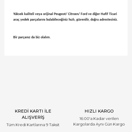
Yüksek kaliteli veya orijinal Peugeot/ Citroen/ Ford ve diğer Hafif Ticari
araç yedek parçalarını bulabileceğiniz hızlı, güvenilir, doğru adrestesiniz.
Bir parçanız da biz olalım.
Bu ürünün fiyat bilgisi, resim, ürün açıklamalarında
ve diğer konularda yetersiz gördüğünüz noktaları
Bu ürüne ilk yorumu siz yapın!
öneri formunu kullanarak tarafımıza iletebilirsiniz.
Görüş ve önerileriniz için teşekkür ederiz.
Yorum Yaz
Ürün resmi kalitesiz, bozuk veya görüntülenemiyor.
Ürün açıklamasında eksik bilgiler bulunuyor.
Ürün bilgilerinde hatalar bulunuyor.
Ürün fiyatı diğer sitelerden daha pahalı.
KREDİ KARTI İLE
HIZLI KARGO
Bu ürüne benzer farklı alternatifler olmalı.
ALIŞVERİŞ
16:00'a Kadar verilen
Kargolarda Aynı Gün Kargo
Tüm Kredi Kartlarına 9 Taksit