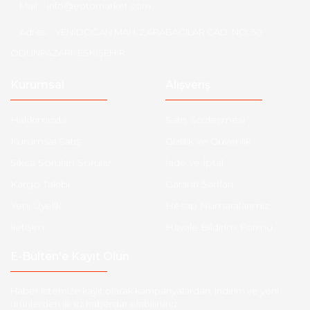
Mail :
info@eotomarket.com
Adres :
YENİDOĞAN MAH. 2.ARABACILAR CAD. NO: 50
ODUNPAZARI/ ESKİŞEHİR
Kurumsal
Alışveriş
Hakkımızda
Satış Sözleşmesi
Kurumsal Satış
Gizlilik ve Güvenlik
Sıkça Sorulan Sorular
İade ve İptal
Kargo Takibi
Garanti Şartları
Yeni Üyelik
Hesap Numaralarımız
İletişim
Havale Bildirim Formu
E-Bülten'e Kayıt Olun
Haber listemize kayıt olarak kampanyalardan, indirim ve yeni
ürünlerden ilk siz haberdar olabilirsiniz.