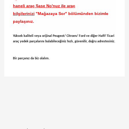
haneli araç Şase No'nuz ile araç
bilgilerinizi
"Mağazaya Sor" bölümünden bizimle
paylaşınız.
Yüksek kaliteli veya orijinal Peugeot/ Citroen/ Ford ve diğer Hafif Ticari
araç yedek parçalarını bulabileceğiniz hızlı, güvenilir, doğru adrestesiniz.
Bir parçanız da biz olalım.
Bu ürünün fiyat bilgisi, resim, ürün açıklamalarında
ve diğer konularda yetersiz gördüğünüz noktaları
Bu ürüne ilk yorumu siz yapın!
öneri formunu kullanarak tarafımıza iletebilirsiniz.
Görüş ve önerileriniz için teşekkür ederiz.
Yorum Yaz
Ürün resmi kalitesiz, bozuk veya görüntülenemiyor.
Ürün açıklamasında eksik bilgiler bulunuyor.
Ürün bilgilerinde hatalar bulunuyor.
Ürün fiyatı diğer sitelerden daha pahalı.