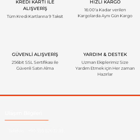
KREDİ KARTI İLE
HIZLI KARGO
Bu ürüne benzer farklı alternatifler olmalı.
ALIŞVERİŞ
16:00'a Kadar verilen
Kargolarda Aynı Gün Kargo
Tüm Kredi Kartlarına 9 Taksit
Gönder
GÜVENLİ ALIŞVERİŞ
YARDIM & DESTEK
256bit SSL Sertifikası ile
Uzman Ekiplerimiz Size
Güvenli Satın Alma
Yardım Etmek için Her zaman
Hazırlar
Ulaşım Bilgileri
Telefon :
+90 505 026 22 33