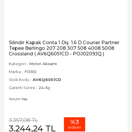
Silindir Kapak Conta 1 Diş 1.6 D Courier Partner
Tepee Berlingo 207 208 307 508 4008 5008
Crossland ( AV6Q6051CD - POJ0209JQ )
Kategori
Motor Aksamı
Marka
FORD
Stok Kodu
AV6Q6051CD
Garanti Süresi
24 Ay
Yorum Yap
3.357,08 TL
%3
3.244,24 TL
indirim