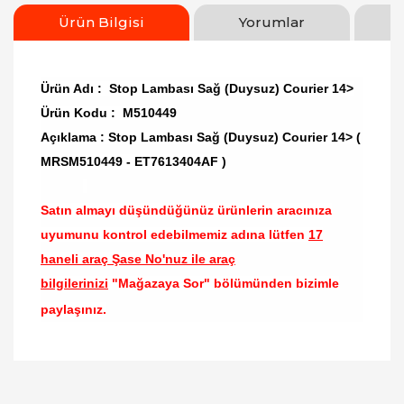
Ürün Bilgisi
Yorumlar
Ürün Adı : Stop Lambası Sağ (Duysuz) Courier 14>
Ürün Kodu : M510449
Açıklama : Stop Lambası Sağ (Duysuz) Courier 14> (
MRSM510449 - ET7613404AF )
Satın almayı düşündüğünüz ürünlerin aracınıza
uyumunu kontrol edebilmemiz adına lütfen
17
haneli araç Şase No'nuz ile araç
bilgilerinizi
"Mağazaya Sor" bölümünden bizimle
paylaşınız.
Bu ürünün fiyat bilgisi, resim, ürün açıklamalarında
ve diğer konularda yetersiz gördüğünüz noktaları
Bu ürüne ilk yorumu siz yapın!
öneri formunu kullanarak tarafımıza iletebilirsiniz.
Görüş ve önerileriniz için teşekkür ederiz.