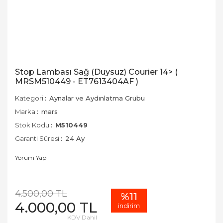
Stop Lambası Sağ (Duysuz) Courier 14> (
MRSM510449 - ET7613404AF )
Kategori
Aynalar ve Aydınlatma Grubu
Marka
mars
Stok Kodu
M510449
Garanti Süresi
24 Ay
Yorum Yap
4.500,00 TL
%11
4.000,00 TL
indirim
KDV Dahil