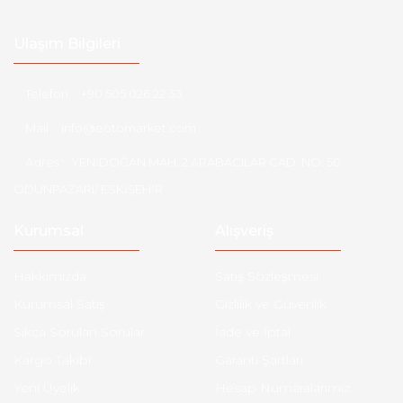
Ulaşım Bilgileri
Telefon :
+90 505 026 22 33
Mail :
info@eotomarket.com
Adres :
YENİDOĞAN MAH. 2.ARABACILAR CAD. NO: 50
ODUNPAZARI/ ESKİŞEHİR
Kurumsal
Alışveriş
Hakkımızda
Satış Sözleşmesi
Kurumsal Satış
Gizlilik ve Güvenlik
Sıkça Sorulan Sorular
İade ve İptal
Kargo Takibi
Garanti Şartları
Yeni Üyelik
Hesap Numaralarımız