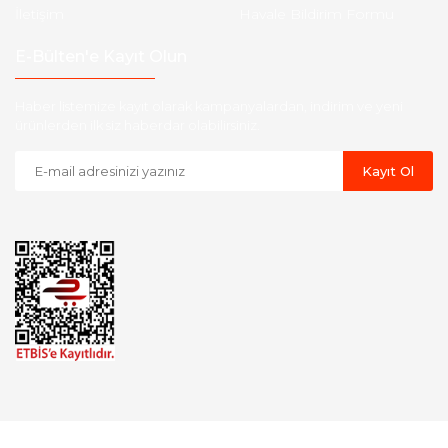
İletişim
Havale Bildirim Formu
E-Bülten'e Kayıt Olun
Haber listemize kayıt olarak kampanyalardan, indirim ve yeni
ürünlerden ilk siz haberdar olabilirsiniz.
Kayıt Ol