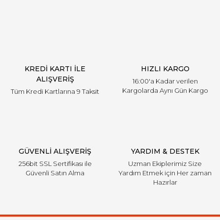
Yorum Yaz
Ürün resmi kalitesiz, bozuk veya görüntülenemiyor.
Ürün açıklamasında eksik bilgiler bulunuyor.
Ürün bilgilerinde hatalar bulunuyor.
Ürün fiyatı diğer sitelerden daha pahalı.
KREDİ KARTI İLE
HIZLI KARGO
Bu ürüne benzer farklı alternatifler olmalı.
ALIŞVERİŞ
16:00'a Kadar verilen
Kargolarda Aynı Gün Kargo
Tüm Kredi Kartlarına 9 Taksit
Gönder
GÜVENLİ ALIŞVERİŞ
YARDIM & DESTEK
256bit SSL Sertifikası ile
Uzman Ekiplerimiz Size
Güvenli Satın Alma
Yardım Etmek için Her zaman
Hazırlar