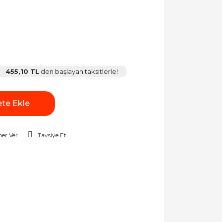
455,10 TL
den başlayan taksitlerle!
te Ekle
er Ver
Tavsiye Et