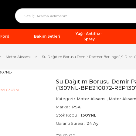
Yağ - Antifriz -
Ford
Bakım Setleri
Sprey
Motor Aksamı
Su Dağıtım Borusu Demir Partner Berlingo 1,9 Diz
Su Dağıtım Borusu Demir Par
(1307NL-BPE210072-REP130
Kategori
Motor Aksamı
,
Motor Aksam
Marka
PSA
Stok Kodu
1307NL
Garanti Süresi
24 Ay
Yorum Yap