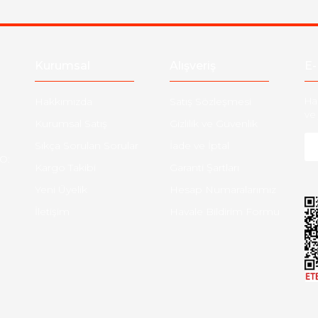
Gönder
Kurumsal
Alışveriş
E-
Hakkımızda
Satış Sözleşmesi
Ha
ve 
Kurumsal Satış
Gizlilik ve Güvenlik
Sıkça Sorulan Sorular
İade ve İptal
O:
Kargo Takibi
Garanti Şartları
Yeni Üyelik
Hesap Numaralarımız
İletişim
Havale Bildirim Formu