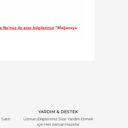
 No'nuz ile araç bilgilerinizi
"Mağazaya
llanarak tarafımıza iletebilirsiniz.
YARDIM & DESTEK
i Satın
Uzman Ekiplerimiz Size Yardım Etmek
için Her zaman Hazırlar