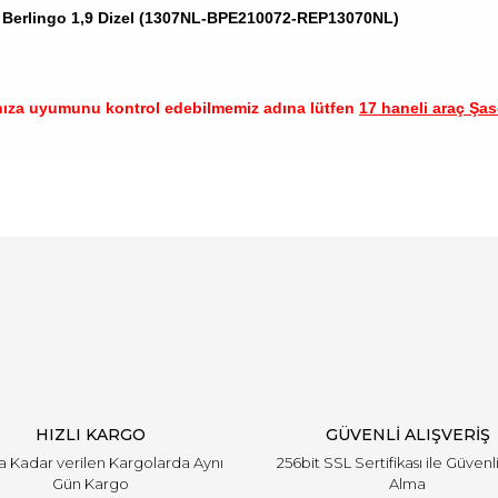
r Berlingo 1,9 Dizel (1307NL-BPE210072-REP13070NL)
nıza uyumunu kontrol edebilmemiz adına lütfen
17 haneli araç Şase
arında ve diğer konularda yetersiz gördüğünüz noktaları öneri formunu ku
Bu ürüne ilk yorumu siz yapın!
emiyor.
Yorum Yaz
HIZLI KARGO
GÜVENLİ ALIŞVERİŞ
'a Kadar verilen Kargolarda Aynı
256bit SSL Sertifikası ile Güvenl
Gün Kargo
Alma