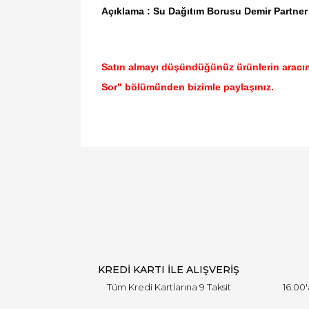
Açıklama : Su Dağıtım Borusu Demir Partne
Satın almayı düşündüğünüz ürünlerin aracı
Sor" bölümünden bizimle paylaşınız.
Bu ürünün fiyat bilgisi, resim, ürün açıklamal
Görüş ve önerileriniz için teşekkür ederiz.
Ürün resmi kalitesiz, bozuk veya görüntülen
Ürün açıklamasında eksik bilgiler bulunuyor.
Ürün bilgilerinde hatalar bulunuyor.
Ürün fiyatı diğer sitelerden daha pahalı.
Bu ürüne benzer farklı alternatifler olmalı.
KREDİ KARTI İLE ALIŞVERİŞ
Tüm Kredi Kartlarına 9 Taksit
16:00