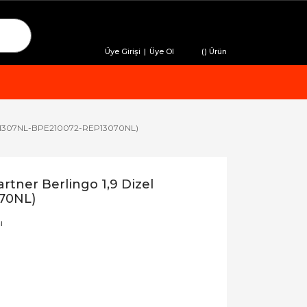
Üye Girişi
|
Üye Ol
(
) Ürün
el (1307NL-BPE210072-REP13070NL)
tner Berlingo 1,9 Dizel
70NL)
ı