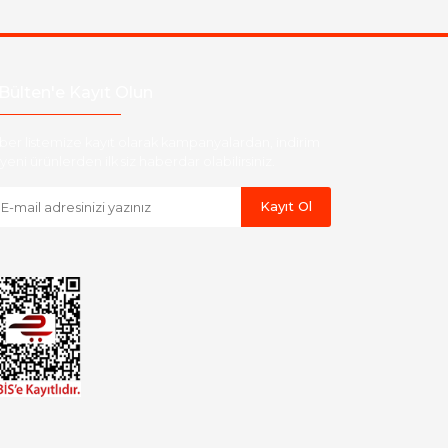
Bülten'e Kayıt Olun
ber listemize kayıt olarak kampanyalardan, indirim
yeni ürünlerden ilk siz haberdar olabilirsiniz.
Kayıt Ol