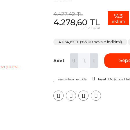
4.427,42 TL
%3
4.278,60 TL
indirim
KDV Dahil
4.064,67 TL (%5,00 havale indirimi)
Sepe
Adet
Fiyatı Düşünce Hab