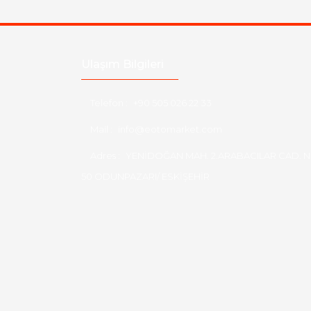
Ulaşım Bilgileri
Telefon :
+90 505 026 22 33
Mail :
info@eotomarket.com
Adres :
YENİDOĞAN MAH. 2.ARABACILAR CAD. N
50 ODUNPAZARI/ ESKİŞEHİR