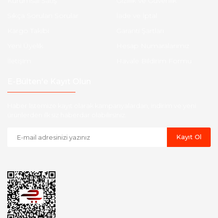
Kurumsal Satış
Gizlilik ve Güvenlik
Sıkça Sorulan Sorular
İade ve İptal
Kargo Takibi
Garanti Şartları
Yeni Üyelik
Hesap Numaralarımız
İletişim
Havale Bildirim Formu
E-Bülten'e Kayıt Olun
Haber listemize kayıt olarak kampanyalardan, indirim ve yeni
ürünlerden ilk siz haberdar olabilirsiniz.
Kayıt Ol