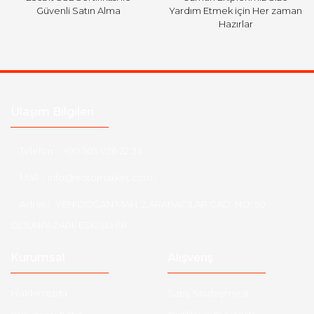
Güvenli Satın Alma
Yardım Etmek için Her zaman
Hazırlar
Ulaşım Bilgileri
Telefon :
+90 505 026 22 33
Mail :
info@eotomarket.com
Adres :
YENİDOĞAN MAH. 2.ARABACILAR CAD. NO: 50
ODUNPAZARI/ ESKİŞEHİR
Kurumsal
Alışveriş
Hakkımızda
Satış Sözleşmesi