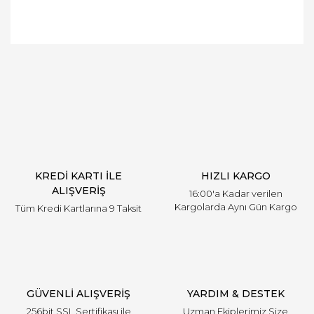
Bu ürünün fiyat bilgisi, resim, ürün açıklamalarında
ve diğer konularda yetersiz gördüğünüz noktaları
Bu ürüne ilk yorumu siz yapın!
öneri formunu kullanarak tarafımıza iletebilirsiniz.
Görüş ve önerileriniz için teşekkür ederiz.
Yorum Yaz
Ürün resmi kalitesiz, bozuk veya görüntülenemiyor.
Ürün açıklamasında eksik bilgiler bulunuyor.
Ürün bilgilerinde hatalar bulunuyor.
Ürün fiyatı diğer sitelerden daha pahalı.
KREDİ KARTI İLE
HIZLI KARGO
Bu ürüne benzer farklı alternatifler olmalı.
ALIŞVERİŞ
16:00'a Kadar verilen
Kargolarda Aynı Gün Kargo
Tüm Kredi Kartlarına 9 Taksit
Gönder
GÜVENLİ ALIŞVERİŞ
YARDIM & DESTEK
256bit SSL Sertifikası ile
Uzman Ekiplerimiz Size