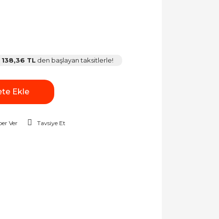
138,36 TL
den başlayan taksitlerle!
te Ekle
er Ver
Tavsiye Et