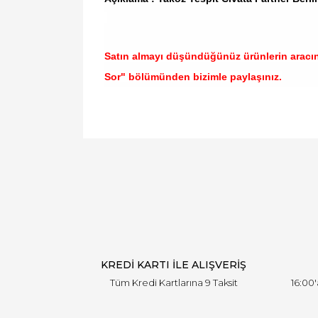
Satın almayı düşündüğünüz ürünlerin aracı
Sor" bölümünden bizimle paylaşınız.
Bu ürünün fiyat bilgisi, resim, ürün açıklamal
Görüş ve önerileriniz için teşekkür ederiz.
Ürün resmi kalitesiz, bozuk veya görüntülen
Ürün açıklamasında eksik bilgiler bulunuyor.
Ürün bilgilerinde hatalar bulunuyor.
Ürün fiyatı diğer sitelerden daha pahalı.
Bu ürüne benzer farklı alternatifler olmalı.
KREDİ KARTI İLE ALIŞVERİŞ
Tüm Kredi Kartlarına 9 Taksit
16:00