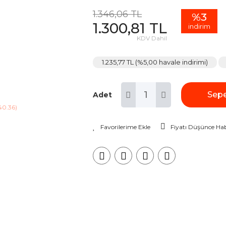
1.346,06 TL
%3
1.300,81 TL
indirim
KDV Dahil
1.235,77 TL (%5,00 havale indirimi)
Sepe
Adet
Fiyatı Düşünce Hab