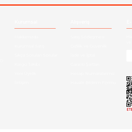
Gönder
Kurumsal
Alışveriş
E-
Hakkımızda
Satış Sözleşmesi
Ha
ve 
Kurumsal Satış
Gizlilik ve Güvenlik
Sıkça Sorulan Sorular
İade ve İptal
O:
Kargo Takibi
Garanti Şartları
Yeni Üyelik
Hesap Numaralarımız
İletişim
Havale Bildirim Formu