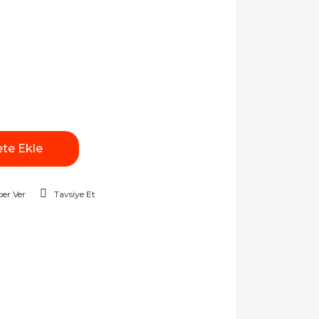
te Ekle
er Ver
Tavsiye Et