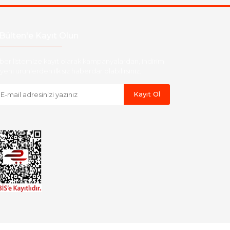
Bülten'e Kayıt Olun
ber listemize kayıt olarak kampanyalardan, indirim
yeni ürünlerden ilk siz haberdar olabilirsiniz.
Kayıt Ol