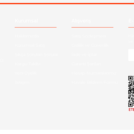
Gönder
Kurumsal
Alışveriş
E-
Hakkımızda
Satış Sözleşmesi
Ha
ve 
Kurumsal Satış
Gizlilik ve Güvenlik
Sıkça Sorulan Sorular
İade ve İptal
O:
Kargo Takibi
Garanti Şartları
Yeni Üyelik
Hesap Numaralarımız
İletişim
Havale Bildirim Formu