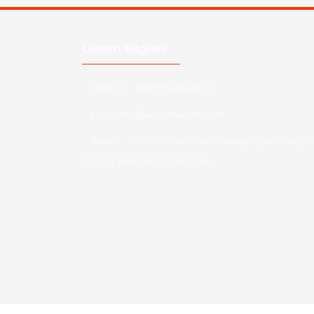
Ulaşım Bilgileri
Telefon :
+90 505 026 22 33
Mail :
info@eotomarket.com
Adres :
YENİDOĞAN MAH. 2.ARABACILAR CAD. N
50 ODUNPAZARI/ ESKİŞEHİR