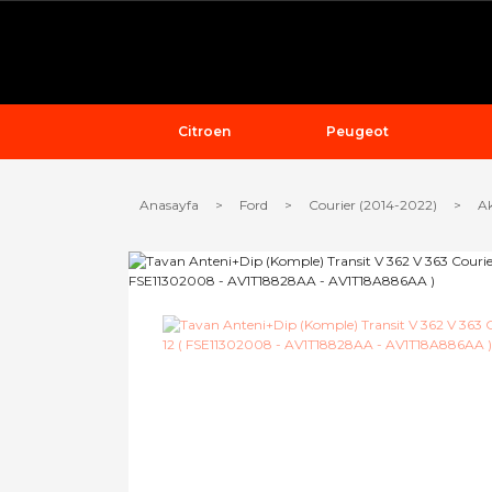
Citroen
Peugeot
Anasayfa
Ford
Courier (2014-2022)
Ak