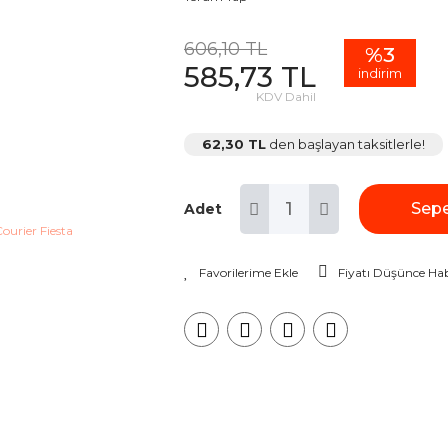
606,10 TL
%3
585,73 TL
indirim
KDV Dahil
62,30 TL
den başlayan taksitlerle!
Sepe
Adet
Fiyatı Düşünce Hab