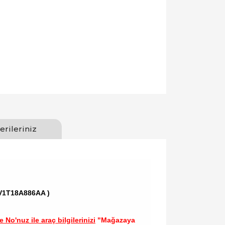
erileriniz
AV1T18A886AA )
 No'nuz ile araç bilgilerinizi
"Mağazaya