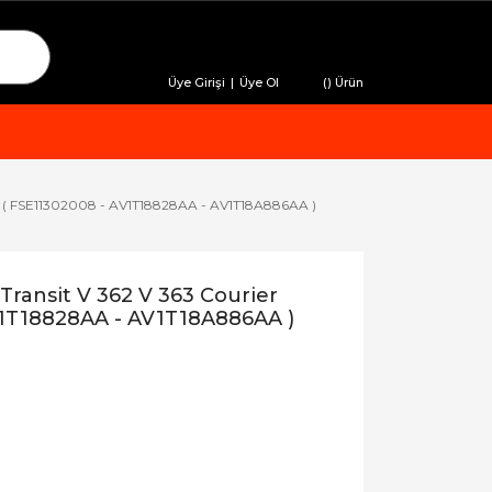
Üye Girişi
|
Üye Ol
(
) Ürün
 12 ( FSE11302008 - AV1T18828AA - AV1T18A886AA )
ransit V 362 V 363 Courier
AV1T18828AA - AV1T18A886AA )