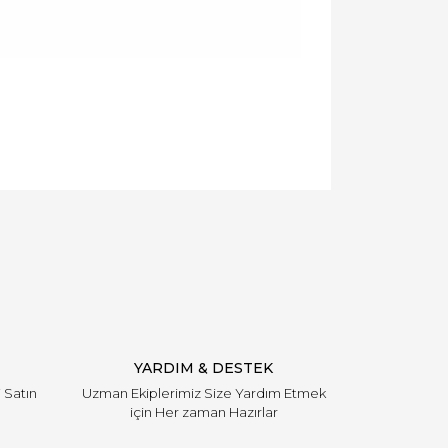
llanarak tarafımıza iletebilirsiniz.
YARDIM & DESTEK
i Satın
Uzman Ekiplerimiz Size Yardım Etmek
için Her zaman Hazırlar