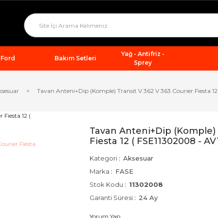
Yağ - Antifriz -
Ford
Bakım Setleri
Sprey
sesuar
Tavan Anteni+Dip (Komple) Transit V 362 V 363 Courier Fiesta
Tavan Anteni+Dip (Komple) T
Fiesta 12 ( FSE11302008 - 
Kategori
Aksesuar
Marka
FASE
Stok Kodu
11302008
Garanti Süresi
24 Ay
Yorum Yap