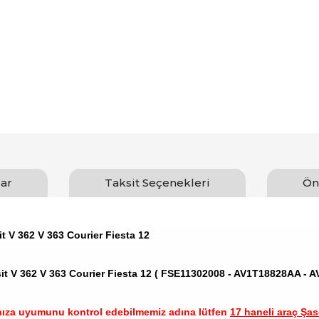
ar
Taksit Seçenekleri
Ön
t V 362 V 363 Courier Fiesta 12
it V 362 V 363 Courier Fiesta 12 ( FSE11302008 - AV1T18828AA - 
nıza uyumunu kontrol edebilmemiz adına lütfen
17 haneli araç Şase