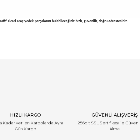
fif Ticari araç yedek parçalarını bulabileceğiniz hızlı, güvenilir, doğru adrestesiniz.
arında ve diğer konularda yetersiz gördüğünüz noktaları öneri formunu ku
Bu ürüne ilk yorumu siz yapın!
emiyor.
Yorum Yaz
HIZLI KARGO
GÜVENLİ ALIŞVERİŞ
'a Kadar verilen Kargolarda Aynı
256bit SSL Sertifikası ile Güvenl
Gün Kargo
Alma