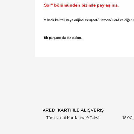
Sor" bölümünden bizimle paylaşınız.
Yüksek kaliteli veya orijinal Peugeot/ Citroen/ Ford ve diğer Ha
Bir parçanız da biz olalım.
Bu ürünün fiyat bilgisi, resim, ürün açıklamal
Görüş ve önerileriniz için teşekkür ederiz.
Ürün resmi kalitesiz, bozuk veya görüntülen
Ürün açıklamasında eksik bilgiler bulunuyor.
Ürün bilgilerinde hatalar bulunuyor.
Ürün fiyatı diğer sitelerden daha pahalı.
Bu ürüne benzer farklı alternatifler olmalı.
KREDİ KARTI İLE ALIŞVERİŞ
Tüm Kredi Kartlarına 9 Taksit
16:00