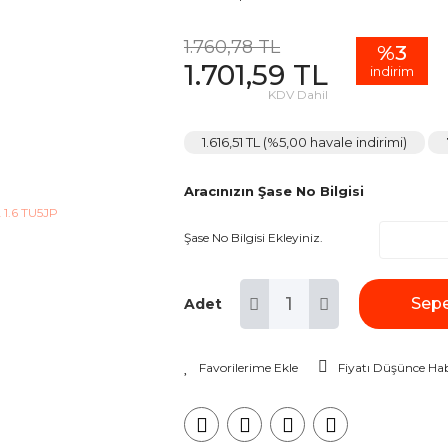
1.760,78 TL
%3
1.701,59 TL
indirim
KDV Dahil
1.616,51 TL (%5,00 havale indirimi)
Aracınızın Şase No Bilgisi
Şase No Bilgisi Ekleyiniz.
Sepe
Adet
Fiyatı Düşünce Hab