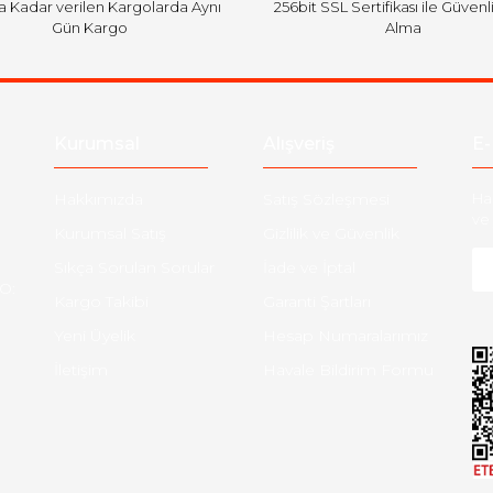
'a Kadar verilen Kargolarda Aynı
256bit SSL Sertifikası ile Güvenl
Gün Kargo
Alma
Gönder
Kurumsal
Alışveriş
E-
Hakkımızda
Satış Sözleşmesi
Ha
ve 
Kurumsal Satış
Gizlilik ve Güvenlik
Sıkça Sorulan Sorular
İade ve İptal
O:
Kargo Takibi
Garanti Şartları
Yeni Üyelik
Hesap Numaralarımız
İletişim
Havale Bildirim Formu