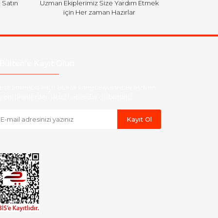
i Satın
Uzman Ekiplerimiz Size Yardım Etmek
için Her zaman Hazırlar
Bülten'e Kayıt Olun
ber listemize kayıt olarak kampanyalardan, indirim
yeni ürünlerden ilk siz haberdar olabilirsiniz.
Kayıt Ol