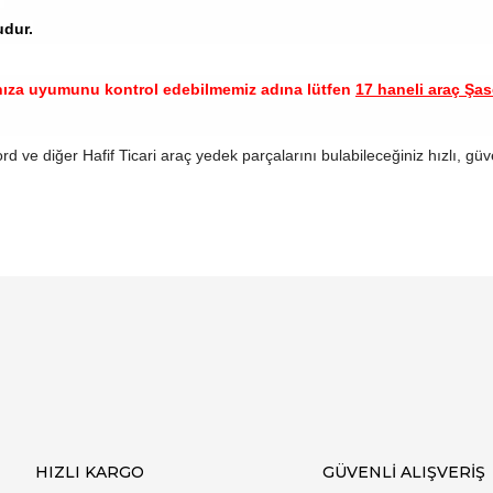
udur.
nıza uyumunu kontrol edebilmemiz adına lütfen
17 haneli araç Şase
rd ve diğer Hafif Ticari araç yedek parçalarını bulabileceğiniz hızlı, güv
arında ve diğer konularda yetersiz gördüğünüz noktaları öneri formunu ku
Bu ürüne ilk yorumu siz yapın!
emiyor.
Yorum Yaz
HIZLI KARGO
GÜVENLİ ALIŞVERİŞ