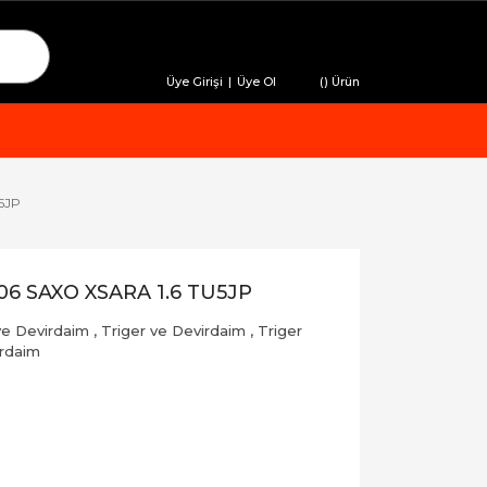
Üye Girişi
|
Üye Ol
(
) Ürün
U5JP
 306 SAXO XSARA 1.6 TU5JP
ve Devirdaim
,
Triger ve Devirdaim
,
Triger
irdaim