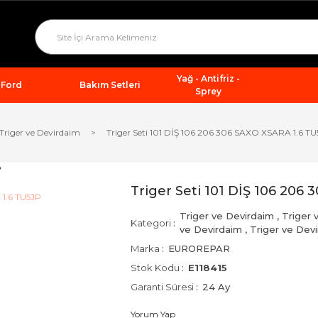
Yağ - Antifriz -
Ford
Bakım Setleri
Sprey
Triger ve Devirdaim
Triger Seti 101 DİŞ 106 206 306 SAXO XSARA 1.6 T
Triger Seti 101 DİŞ 106 206
Triger ve Devirdaim
,
Triger 
Kategori
ve Devirdaim
,
Triger ve Dev
Marka
EUROREPAR
Stok Kodu
E118415
Garanti Süresi
24 Ay
Yorum Yap