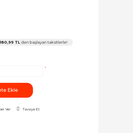
180,99 TL
den başlayan taksitlerle!
*
te Ekle
er Ver
Tavsiye Et