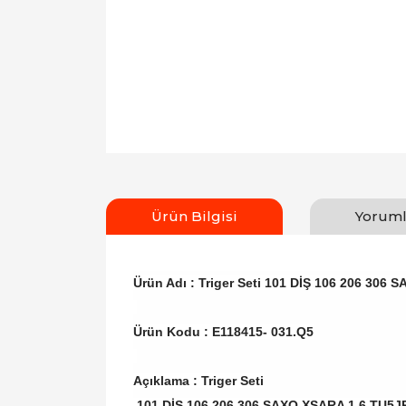
Ürün Bilgisi
Yoruml
Ürün Adı : Triger Seti 101 DİŞ 106 206 306
Ürün Kodu : E118415- 031.Q5
Açıklama : Triger Seti
101 DİŞ 106 206 306 SAXO XSARA 1.6 TU5J