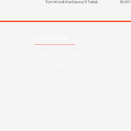
Tüm Kredi Kartlarına 9 Taksit
16:00
Ulaşım Bilgileri
Telefon :
+90 505 026 22 33
Mail :
info@eotomarket.com
Adres :
YENİDOĞAN MAH. 2.ARABACILAR CAD. N
50 ODUNPAZARI/ ESKİŞEHİR