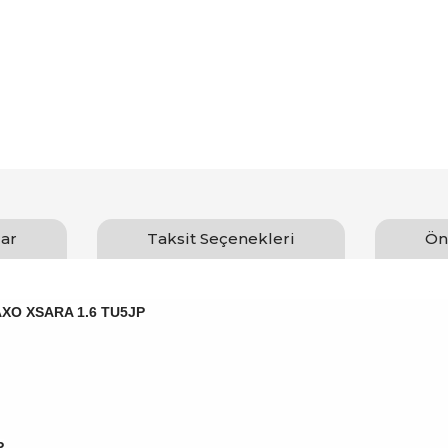
ar
Taksit Seçenekleri
Ön
 SAXO XSARA 1.6 TU5JP
P