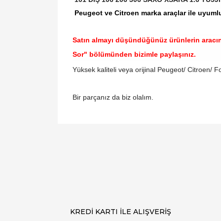
Peugeot ve Citroen marka araçlar ile uyuml
Satın almayı düşündüğünüz ürünlerin aracı
Sor" bölümünden bizimle paylaşınız.
Yüksek kaliteli veya orijinal Peugeot/ Citroen/ Fo
Bir parçanız da biz olalım.
Bu ürünün fiyat bilgisi, resim, ürün açıklamal
Görüş ve önerileriniz için teşekkür ederiz.
Ürün resmi kalitesiz, bozuk veya görüntülen
Ürün açıklamasında eksik bilgiler bulunuyor.
Ürün bilgilerinde hatalar bulunuyor.
Ürün fiyatı diğer sitelerden daha pahalı.
Bu ürüne benzer farklı alternatifler olmalı.
KREDİ KARTI İLE ALIŞVERİŞ