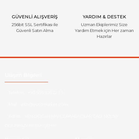
Gönder
GÜVENLİ ALIŞVERİŞ
YARDIM & DESTEK
256bit SSL Sertifikası ile
Uzman Ekiplerimiz Size
Güvenli Satın Alma
Yardım Etmek için Her zaman
Hazırlar
Ulaşım Bilgileri
Telefon :
+90 505 026 22 33
Mail :
info@eotomarket.com
Adres :
YENİDOĞAN MAH. 2.ARABACILAR CAD. NO: 50
ODUNPAZARI/ ESKİŞEHİR