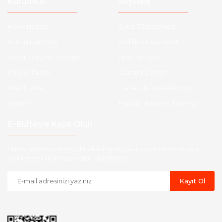
Kurumsal
Alışveriş
Hakkımızda
Satış Sözleşmesi
Kurumsal Satış
Gizlilik ve Güvenlik
Sıkça Sorulan Sorular
İade ve İptal
Kargo Takibi
Garanti Şartları
Yeni Üyelik
Hesap Numaralarımız
İletişim
Havale Bildirim Formu
E-Bülten'e Kayıt Olun
Haber listemize kayıt olarak kampanyalardan, indirim ve yeni
ürünlerden ilk siz haberdar olabilirsiniz.
Kayıt Ol