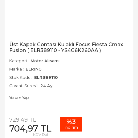
Üst Kapak Contası Kulaklı Focus Fiesta Cmax
Fusion ( ELR389110 - YS4G6K260AA )
Kategori
Motor Aksamı
Marka
ELRING
Stok Kodu
ELR389110
Garanti Süresi
24 Ay
Yorum Yap
729,49 TL
%3
704,97 TL
indirim
KDV Dahil