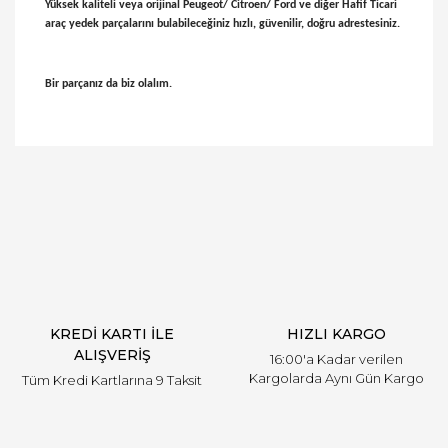
Yüksek kaliteli veya orijinal Peugeot/ Citroen/ Ford ve diğer Hafif Ticari
araç yedek parçalarını bulabileceğiniz hızlı, güvenilir, doğru adrestesiniz.
Bir parçanız da biz olalım.
Bu ürünün fiyat bilgisi, resim, ürün açıklamalarında
ve diğer konularda yetersiz gördüğünüz noktaları
Bu ürüne ilk yorumu siz yapın!
öneri formunu kullanarak tarafımıza iletebilirsiniz.
Görüş ve önerileriniz için teşekkür ederiz.
Yorum Yaz
Ürün resmi kalitesiz, bozuk veya görüntülenemiyor.
Ürün açıklamasında eksik bilgiler bulunuyor.
Ürün bilgilerinde hatalar bulunuyor.
Ürün fiyatı diğer sitelerden daha pahalı.
KREDİ KARTI İLE
HIZLI KARGO
Bu ürüne benzer farklı alternatifler olmalı.
ALIŞVERİŞ
16:00'a Kadar verilen
Kargolarda Aynı Gün Kargo
Tüm Kredi Kartlarına 9 Taksit