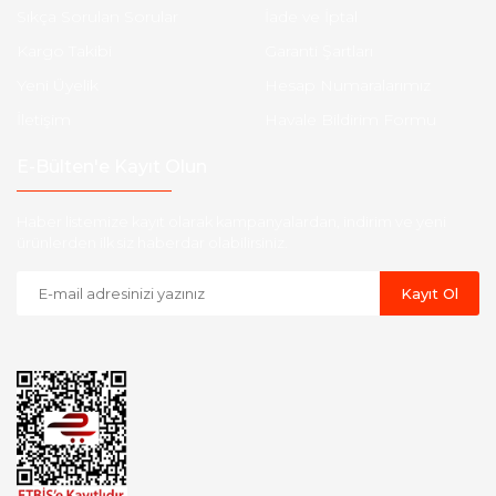
Sıkça Sorulan Sorular
İade ve İptal
Kargo Takibi
Garanti Şartları
Yeni Üyelik
Hesap Numaralarımız
İletişim
Havale Bildirim Formu
E-Bülten'e Kayıt Olun
Haber listemize kayıt olarak kampanyalardan, indirim ve yeni
ürünlerden ilk siz haberdar olabilirsiniz.
Kayıt Ol