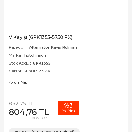
V Kayışı (6PK1355-5750.RX)
Kategori
Alternatör Kayış Rulman
Marka
hutchinson
Stok Kodu
6PK1355
Garanti Süresi
24 Ay
Yorum Yap
832,75 TL
%3
804,76 TL
indirim
KDV Dahil
764,52 TL (%5,00 havale indirimi)