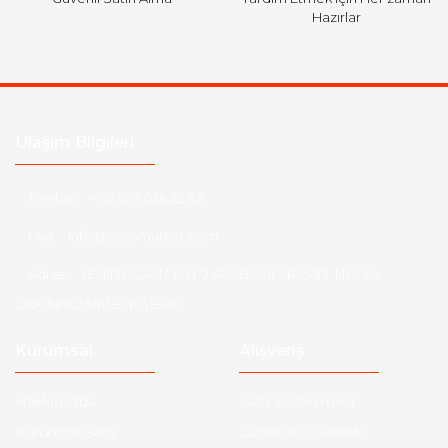
Hazırlar
Ulaşım Bilgileri
Telefon :
+90 505 026 22 33
Mail :
info@eotomarket.com
Adres :
YENİDOĞAN MAH. 2.ARABACILAR CAD. NO: 50
ODUNPAZARI/ ESKİŞEHİR
Kurumsal
Alışveriş
Hakkımızda
Satış Sözleşmesi
Kurumsal Satış
Gizlilik ve Güvenlik