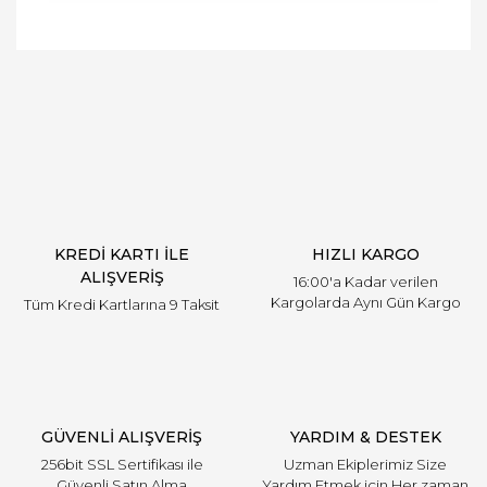
Bu ürünün fiyat bilgisi, resim, ürün açıklamalarında
ve diğer konularda yetersiz gördüğünüz noktaları
Bu ürüne ilk yorumu siz yapın!
öneri formunu kullanarak tarafımıza iletebilirsiniz.
Görüş ve önerileriniz için teşekkür ederiz.
Yorum Yaz
Ürün resmi kalitesiz, bozuk veya görüntülenemiyor.
Ürün açıklamasında eksik bilgiler bulunuyor.
Ürün bilgilerinde hatalar bulunuyor.
Ürün fiyatı diğer sitelerden daha pahalı.
KREDİ KARTI İLE
HIZLI KARGO
Bu ürüne benzer farklı alternatifler olmalı.
ALIŞVERİŞ
16:00'a Kadar verilen
Kargolarda Aynı Gün Kargo
Tüm Kredi Kartlarına 9 Taksit
Gönder
GÜVENLİ ALIŞVERİŞ
YARDIM & DESTEK
256bit SSL Sertifikası ile
Uzman Ekiplerimiz Size
Güvenli Satın Alma
Yardım Etmek için Her zaman