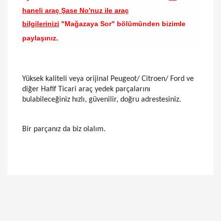
haneli araç Şase No'nuz ile araç
bilgilerinizi
"Mağazaya Sor" bölümünden bizimle
paylaşınız.
Yüksek kaliteli veya orijinal Peugeot/ Citroen/ Ford ve
diğer Hafif Ticari araç yedek parçalarını
bulabileceğiniz hızlı, güvenilir, doğru adrestesiniz.
Bir parçanız da biz olalım.
Bu ürünün fiyat bilgisi, resim, ürün açıklamalarında
ve diğer konularda yetersiz gördüğünüz noktaları
Bu ürüne ilk yorumu siz yapın!
öneri formunu kullanarak tarafımıza iletebilirsiniz.
Görüş ve önerileriniz için teşekkür ederiz.
Yorum Yaz
Ürün resmi kalitesiz, bozuk veya görüntülenemiyor.