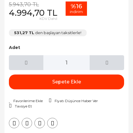
5.943,70 TL
%16
4.994,70 TL
indirim
KDV Dahil
531,27 TL
den başlayan taksitlerle!
Adet
Sepete Ekle
Fiyatı Düşünce Haber Ver
Tavsiye Et