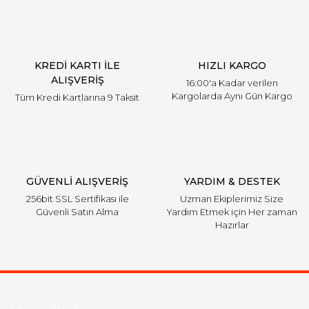
Ürün açıklamasında eksik bilgiler bulunuyor.
Ürün bilgilerinde hatalar bulunuyor.
Ürün fiyatı diğer sitelerden daha pahalı.
KREDİ KARTI İLE
HIZLI KARGO
Bu ürüne benzer farklı alternatifler olmalı.
ALIŞVERİŞ
16:00'a Kadar verilen
Kargolarda Aynı Gün Kargo
Tüm Kredi Kartlarına 9 Taksit
Gönder
GÜVENLİ ALIŞVERİŞ
YARDIM & DESTEK
256bit SSL Sertifikası ile
Uzman Ekiplerimiz Size
Güvenli Satın Alma
Yardım Etmek için Her zaman
Hazırlar