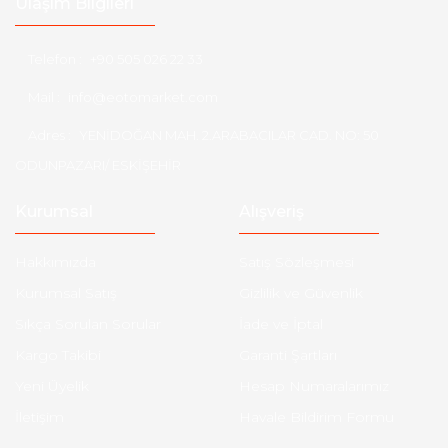
Ulaşım Bilgileri
Telefon :
+90 505 026 22 33
Mail :
info@eotomarket.com
Adres :
YENİDOĞAN MAH. 2.ARABACILAR CAD. NO: 50
ODUNPAZARI/ ESKİŞEHİR
Kurumsal
Alışveriş
Hakkımızda
Satış Sözleşmesi
Kurumsal Satış
Gizlilik ve Güvenlik
Sıkça Sorulan Sorular
İade ve İptal
Kargo Takibi
Garanti Şartları
Yeni Üyelik
Hesap Numaralarımız
İletişim
Havale Bildirim Formu