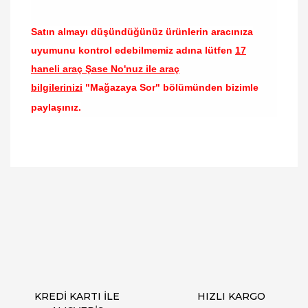
Satın almayı düşündüğünüz ürünlerin aracınıza
uyumunu kontrol edebilmemiz adına lütfen
17
haneli araç Şase No'nuz ile araç
bilgilerinizi
"Mağazaya Sor" bölümünden bizimle
paylaşınız.
Bu ürünün fiyat bilgisi, resim, ürün açıklamalarında
ve diğer konularda yetersiz gördüğünüz noktaları
Bu ürüne ilk yorumu siz yapın!
öneri formunu kullanarak tarafımıza iletebilirsiniz.
Görüş ve önerileriniz için teşekkür ederiz.
Yorum Yaz
Ürün resmi kalitesiz, bozuk veya görüntülenemiyor.
Ürün açıklamasında eksik bilgiler bulunuyor.
Ürün bilgilerinde hatalar bulunuyor.
Ürün fiyatı diğer sitelerden daha pahalı.
KREDİ KARTI İLE
HIZLI KARGO
Bu ürüne benzer farklı alternatifler olmalı.