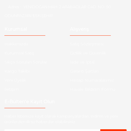
Adres :
YENİDOĞAN MAH. 2.ARABACILAR CAD. NO: 50
ODUNPAZARI/ ESKİŞEHİR
Kurumsal
Alışveriş
Hakkımızda
Satış Sözleşmesi
Kurumsal Satış
Gizlilik ve Güvenlik
Sıkça Sorulan Sorular
İade ve İptal
Kargo Takibi
Garanti Şartları
Yeni Üyelik
Hesap Numaralarımız
İletişim
Havale Bildirim Formu
E-Bülten'e Kayıt Olun
Haber listemize kayıt olarak kampanyalardan, indirim ve yeni
ürünlerden ilk siz haberdar olabilirsiniz.