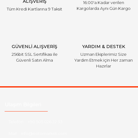
ALIŞVERİŞ
16:00'a Kadar verilen
Kargolarda Aynı Gün Kargo
Tüm Kredi Kartlarına 9 Taksit
Gönder
GÜVENLİ ALIŞVERİŞ
YARDIM & DESTEK
256bit SSL Sertifikası ile
Uzman Ekiplerimiz Size
Güvenli Satın Alma
Yardım Etmek için Her zaman
Hazırlar
Ulaşım Bilgileri
Telefon :
+90 505 026 22 33
Mail :
info@eotomarket.com