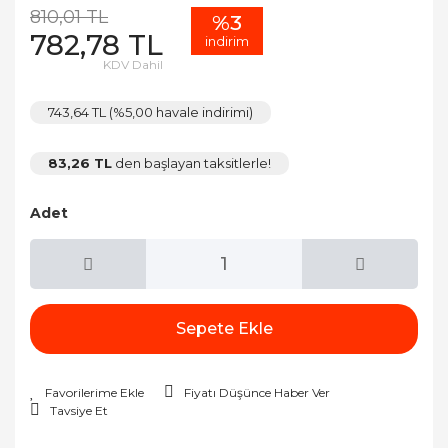
810,01 TL
%3
782,78 TL
indirim
KDV Dahil
743,64 TL (%5,00 havale indirimi)
83,26 TL
den başlayan taksitlerle!
Adet
Sepete Ekle
Fiyatı Düşünce Haber Ver
Tavsiye Et