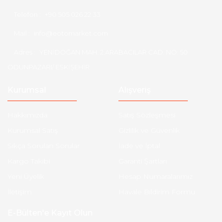
Telefon :
+90 505 026 22 33
Mail :
info@eotomarket.com
Adres :
YENİDOĞAN MAH. 2.ARABACILAR CAD. NO: 50
ODUNPAZARI/ ESKİŞEHİR
Kurumsal
Alışveriş
Hakkımızda
Satış Sözleşmesi
Kurumsal Satış
Gizlilik ve Güvenlik
Sıkça Sorulan Sorular
İade ve İptal
Kargo Takibi
Garanti Şartları
Yeni Üyelik
Hesap Numaralarımız
İletişim
Havale Bildirim Formu
E-Bülten'e Kayıt Olun