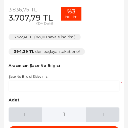
3.836,75 TL
%3
3.707,79 TL
indirim
KDV Dahil
3.522,40 TL (%5,00 havale indirimi)
394,39 TL
den başlayan taksitlerle!
Aracınızın Şase No Bilgisi
Şase No Bilgisi Ekleyiniz.
*
Adet