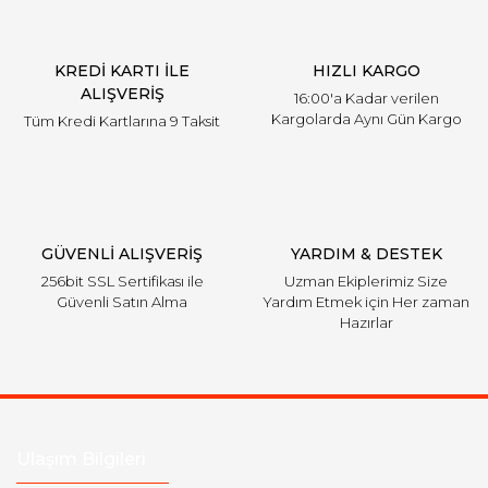
Ürün bilgilerinde hatalar bulunuyor.
Ürün fiyatı diğer sitelerden daha pahalı.
KREDİ KARTI İLE
HIZLI KARGO
Bu ürüne benzer farklı alternatifler olmalı.
ALIŞVERİŞ
16:00'a Kadar verilen
Kargolarda Aynı Gün Kargo
Tüm Kredi Kartlarına 9 Taksit
Gönder
GÜVENLİ ALIŞVERİŞ
YARDIM & DESTEK
256bit SSL Sertifikası ile
Uzman Ekiplerimiz Size
Güvenli Satın Alma
Yardım Etmek için Her zaman
Hazırlar
Ulaşım Bilgileri