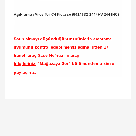
Açıklama :
Vites Teli C4 Picasso (6014632-2444HV-2444HC)
Satın almayı düşündüğünüz ürünlerin aracınıza
uyumunu kontrol edebilmemiz adına lütfen
17
haneli araç Şase No'nuz ile araç
bilgilerinizi
"Mağazaya Sor" bölümünden bizimle
paylaşınız.
Bu ürünün fiyat bilgisi, resim, ürün açıklamalarında
ve diğer konularda yetersiz gördüğünüz noktaları
Bu ürüne ilk yorumu siz yapın!
öneri formunu kullanarak tarafımıza iletebilirsiniz.
Görüş ve önerileriniz için teşekkür ederiz.
Yorum Yaz
Ürün resmi kalitesiz, bozuk veya görüntülenemiyor.
Ürün açıklamasında eksik bilgiler bulunuyor.