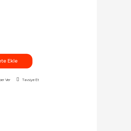
te Ekle
er Ver
Tavsiye Et