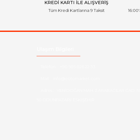
KREDİ KARTI İLE ALIŞVERİŞ
Tüm Kredi Kartlarına 9 Taksit
16:00
Ulaşım Bilgileri
Telefon :
+90 505 026 22 33
Mail :
info@eotomarket.com
Adres :
YENİDOĞAN MAH. 2.ARABACILAR CAD. N
50 ODUNPAZARI/ ESKİŞEHİR