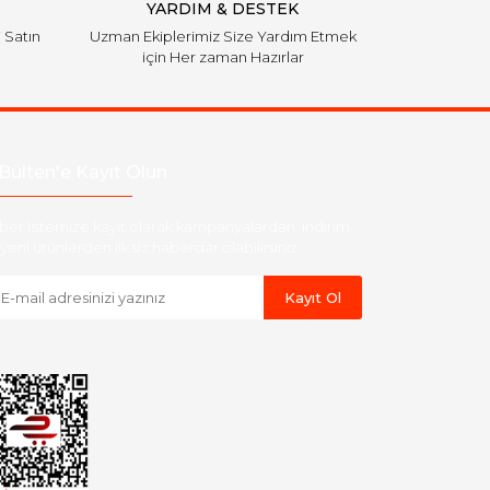
YARDIM & DESTEK
i Satın
Uzman Ekiplerimiz Size Yardım Etmek
için Her zaman Hazırlar
Bülten'e Kayıt Olun
ber listemize kayıt olarak kampanyalardan, indirim
yeni ürünlerden ilk siz haberdar olabilirsiniz.
Kayıt Ol