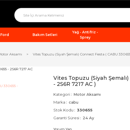
Yağ - Antifriz -
Ford
Bakım Setleri
Sprey
Motor Aksamı
Vites Topuzu (Siyah Şemalı) Connect Fiesta ( CABU 330655
Vites Topuzu (Siyah Şemalı
- 2S6R 7217 AC )
Kategori
Motor Aksamı
Marka
cabu
Stok Kodu
330655
Garanti Süresi
24 Ay
Yorum Yap