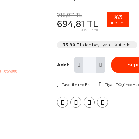
718,97 TL
%3
694,81 TL
indirim
KDV Dahil
73,90 TL
den başlayan taksitlerle!
Sepe
Adet
Fiyatı Düşünce Hab