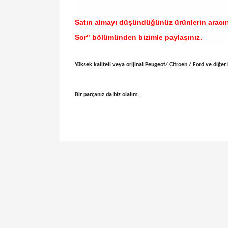
Satın almayı düşündüğünüz ürünlerin aracı
Sor" bölümünden bizimle paylaşınız.
Yüksek kaliteli veya orijinal Peugeot/ Citroen / Ford ve diğer H
Bir parçanız da biz olalım.,
Bu ürünün fiyat bilgisi, resim, ürün açıklamal
Görüş ve önerileriniz için teşekkür ederiz.
Ürün resmi kalitesiz, bozuk veya görüntülen
Ürün açıklamasında eksik bilgiler bulunuyor.
Ürün bilgilerinde hatalar bulunuyor.
Ürün fiyatı diğer sitelerden daha pahalı.
Bu ürüne benzer farklı alternatifler olmalı.