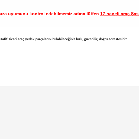
nıza uyumunu kontrol edebilmemiz adına lütfen
17 haneli araç Şase
afif Ticari araç yedek parçalarını bulabileceğiniz hızlı, güvenilir, doğru adrestesiniz.
arında ve diğer konularda yetersiz gördüğünüz noktaları öneri formunu ku
Bu ürüne ilk yorumu siz yapın!
emiyor.
Yorum Yaz