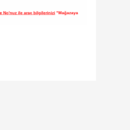
 No'nuz ile araç bilgilerinizi
"Mağazaya
llanarak tarafımıza iletebilirsiniz.