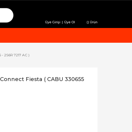
Üye Girişi
|
Üye Ol
(
) Ürün
 - 2S6R 7217 AC )
) Connect Fiesta ( CABU 330655