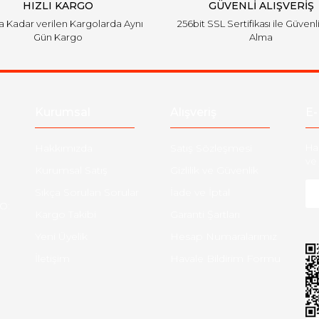
HIZLI KARGO
GÜVENLİ ALIŞVERİŞ
'a Kadar verilen Kargolarda Aynı
256bit SSL Sertifikası ile Güvenl
Gün Kargo
Alma
Gönder
Kurumsal
Alışveriş
E-
Hakkımızda
Satış Sözleşmesi
Ha
ve 
Kurumsal Satış
Gizlilik ve Güvenlik
Sıkça Sorulan Sorular
İade ve İptal
O:
Kargo Takibi
Garanti Şartları
Yeni Üyelik
Hesap Numaralarımız
İletişim
Havale Bildirim Formu