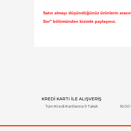
Satın almayı düşündüğünüz ürünlerin aracı
Sor" bölümünden bizimle paylaşınız.
Bu ürünün fiyat bilgisi, resim, ürün açıklamal
Görüş ve önerileriniz için teşekkür ederiz.
Ürün resmi kalitesiz, bozuk veya görüntülen
Ürün açıklamasında eksik bilgiler bulunuyor.
Ürün bilgilerinde hatalar bulunuyor.
Ürün fiyatı diğer sitelerden daha pahalı.
Bu ürüne benzer farklı alternatifler olmalı.
KREDİ KARTI İLE ALIŞVERİŞ
Tüm Kredi Kartlarına 9 Taksit
16:00