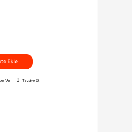
te Ekle
er Ver
Tavsiye Et