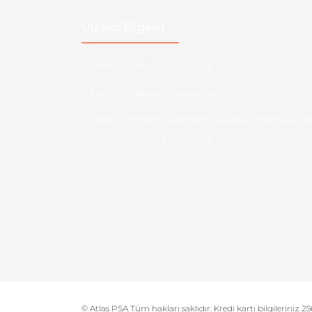
Ulaşım Bilgileri
Telefon :
+90 505 026 22 33
Mail :
info@eotomarket.com
Adres :
YENİDOĞAN MAH. 2.ARABACILAR CAD. N
50 ODUNPAZARI/ ESKİŞEHİR
© Atlas PSA Tüm hakları saklıdır. Kredi kartı bilgileriniz 256