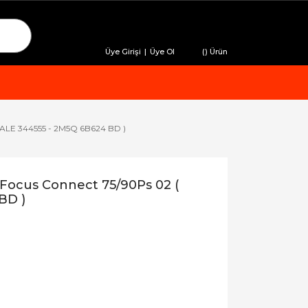
Üye Girişi
|
Üye Ol
(
) Ürün
KALE 344555 - 2M5Q 6B624 BD )
Focus Connect 75/90Ps 02 (
BD )