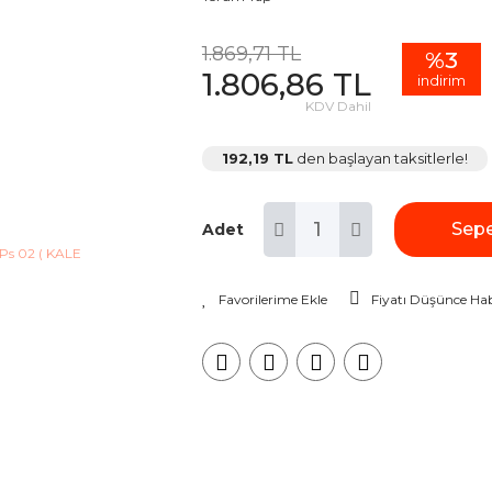
1.869,71 TL
%3
1.806,86 TL
indirim
KDV Dahil
192,19 TL
den başlayan taksitlerle!
Sepe
Adet
Fiyatı Düşünce Hab