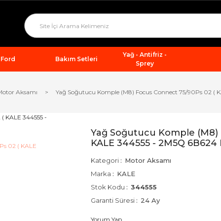
Yağ - Antifriz -
Ford
Bakım Setleri
Sprey
Motor Aksamı
Yağ Soğutucu Komple (M8) Focus Connect 75/90Ps 02 ( 
Yağ Soğutucu Komple (M8) 
KALE 344555 - 2M5Q 6B624 
Kategori
Motor Aksamı
Marka
KALE
Stok Kodu
344555
Garanti Süresi
24 Ay
Yorum Yap