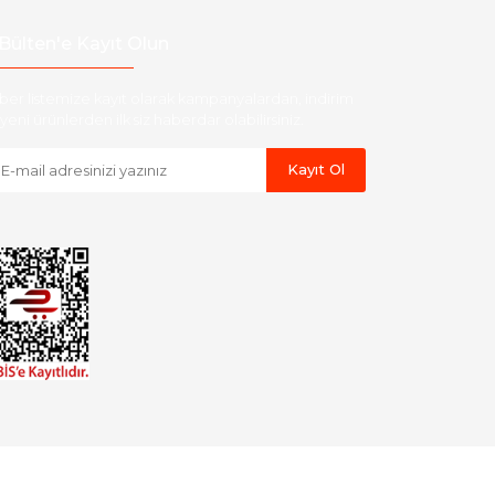
Bülten'e Kayıt Olun
ber listemize kayıt olarak kampanyalardan, indirim
yeni ürünlerden ilk siz haberdar olabilirsiniz.
Kayıt Ol