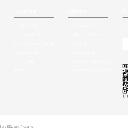
Kurumsal
Alışveriş
E-
Hakkımızda
Satış Sözleşmesi
Ha
ve 
Kurumsal Satış
Gizlilik ve Güvenlik
Sıkça Sorulan Sorular
İade ve İptal
O:
Kargo Takibi
Garanti Şartları
Yeni Üyelik
Hesap Numaralarımız
İletişim
Havale Bildirim Formu
bit SSL sertifikası ile