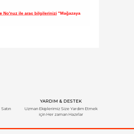
 No'nuz ile araç bilgilerinizi
"Mağazaya
llanarak tarafımıza iletebilirsiniz.
YARDIM & DESTEK
i Satın
Uzman Ekiplerimiz Size Yardım Etmek
için Her zaman Hazırlar