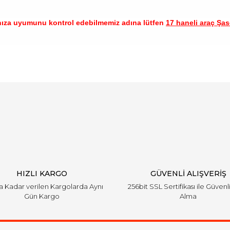
nıza uyumunu kontrol edebilmemiz adına lütfen
17 haneli araç Şase
arında ve diğer konularda yetersiz gördüğünüz noktaları öneri formunu ku
Bu ürüne ilk yorumu siz yapın!
emiyor.
Yorum Yaz
HIZLI KARGO
GÜVENLİ ALIŞVERİŞ
'a Kadar verilen Kargolarda Aynı
256bit SSL Sertifikası ile Güvenl
Gün Kargo
Alma
Gönder