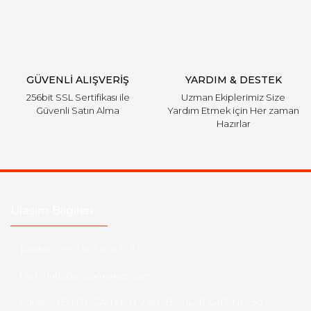
Gönder
GÜVENLİ ALIŞVERİŞ
YARDIM & DESTEK
256bit SSL Sertifikası ile
Uzman Ekiplerimiz Size
Güvenli Satın Alma
Yardım Etmek için Her zaman
Hazırlar
Ulaşım Bilgileri
Telefon :
+90 505 026 22 33
Mail :
info@eotomarket.com
Adres :
YENİDOĞAN MAH. 2.ARABACILAR CAD. NO: 50