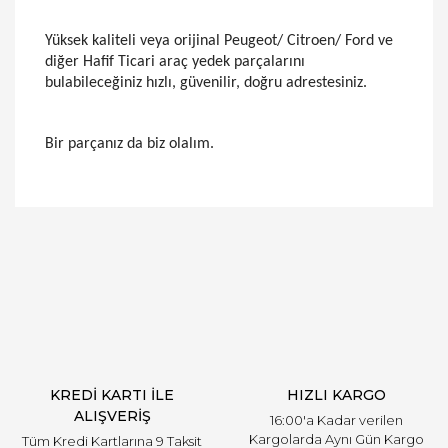
Yüksek kaliteli veya orijinal Peugeot/ Citroen/ Ford ve
diğer Hafif Ticari araç yedek parçalarını
bulabileceğiniz hızlı, güvenilir, doğru adrestesiniz.
Bir parçanız da biz olalım.
Bu ürünün fiyat bilgisi, resim, ürün açıklamalarında
ve diğer konularda yetersiz gördüğünüz noktaları
Bu ürüne ilk yorumu siz yapın!
öneri formunu kullanarak tarafımıza iletebilirsiniz.
Görüş ve önerileriniz için teşekkür ederiz.
Yorum Yaz
Ürün resmi kalitesiz, bozuk veya görüntülenemiyor.
Ürün açıklamasında eksik bilgiler bulunuyor.
Ürün bilgilerinde hatalar bulunuyor.
Ürün fiyatı diğer sitelerden daha pahalı.
KREDİ KARTI İLE
HIZLI KARGO
Bu ürüne benzer farklı alternatifler olmalı.
ALIŞVERİŞ
16:00'a Kadar verilen
Kargolarda Aynı Gün Kargo
Tüm Kredi Kartlarına 9 Taksit