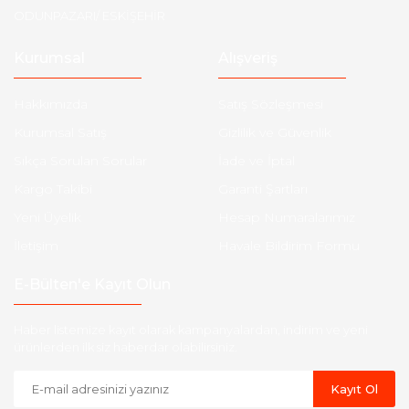
ODUNPAZARI/ ESKİŞEHİR
Kurumsal
Alışveriş
Hakkımızda
Satış Sözleşmesi
Kurumsal Satış
Gizlilik ve Güvenlik
Sıkça Sorulan Sorular
İade ve İptal
Kargo Takibi
Garanti Şartları
Yeni Üyelik
Hesap Numaralarımız
İletişim
Havale Bildirim Formu
E-Bülten'e Kayıt Olun
Haber listemize kayıt olarak kampanyalardan, indirim ve yeni
ürünlerden ilk siz haberdar olabilirsiniz.
Kayıt Ol