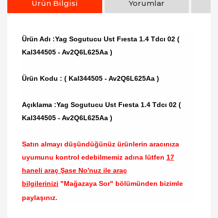
Ürün Bilgisi
Yorumlar
Ürün Adı :Yag Sogutucu Ust Fıesta 1.4 Tdcı 02 (
Kal344505 - Av2Q6L625Aa )
Ürün Kodu :
( Kal344505 - Av2Q6L625Aa )
Açıklama :Yag Sogutucu Ust Fıesta 1.4 Tdcı 02 (
Kal344505 - Av2Q6L625Aa )
Satın almayı düşündüğünüz ürünlerin aracınıza
uyumunu kontrol edebilmemiz adına lütfen
17
haneli araç Şase No'nuz ile araç
bilgilerinizi
"Mağazaya Sor" bölümünden bizimle
paylaşınız.