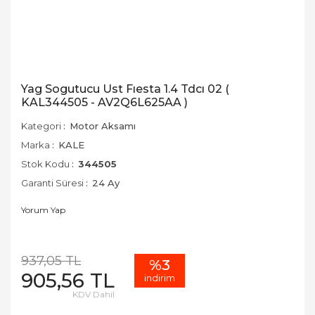
Yag Sogutucu Ust Fıesta 1.4 Tdcı 02 (
KAL344505 - AV2Q6L625AA )
Kategori
Motor Aksamı
Marka
KALE
Stok Kodu
344505
Garanti Süresi
24 Ay
Yorum Yap
937,05 TL
%3
905,56 TL
indirim
KDV Dahil