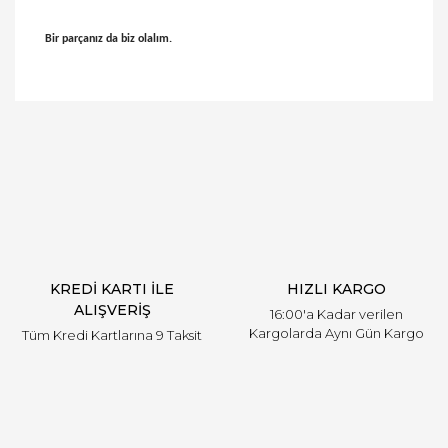
Bir parçanız da biz olalım.
Bu ürünün fiyat bilgisi, resim, ürün açıklamalarında
ve diğer konularda yetersiz gördüğünüz noktaları
Bu ürüne ilk yorumu siz yapın!
öneri formunu kullanarak tarafımıza iletebilirsiniz.
Görüş ve önerileriniz için teşekkür ederiz.
Yorum Yaz
Ürün resmi kalitesiz, bozuk veya görüntülenemiyor.
Ürün açıklamasında eksik bilgiler bulunuyor.
Ürün bilgilerinde hatalar bulunuyor.
Ürün fiyatı diğer sitelerden daha pahalı.
KREDİ KARTI İLE
HIZLI KARGO
Bu ürüne benzer farklı alternatifler olmalı.
ALIŞVERİŞ
16:00'a Kadar verilen
Kargolarda Aynı Gün Kargo
Tüm Kredi Kartlarına 9 Taksit
Gönder