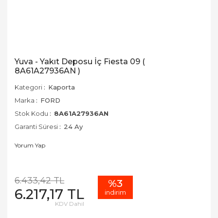
Yuva - Yakıt Deposu İç Fiesta 09 (
8A61A27936AN )
Kategori
Kaporta
Marka
FORD
Stok Kodu
8A61A27936AN
Garanti Süresi
24 Ay
Yorum Yap
6.433,42 TL
%3
6.217,17 TL
indirim
KDV Dahil