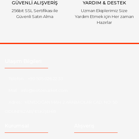
GÜVENLİ ALIŞVERİŞ
YARDIM & DESTEK
256bit SSL Sertifikası ile
Uzman Ekiplerimiz Size
Güvenli Satın Alma
Yardım Etmek için Her zaman
Hazırlar
Ulaşım Bilgileri
Telefon :
+90 505 026 22 33
Mail :
info@eotomarket.com
Adres :
YENİDOĞAN MAH. 2.ARABACILAR CAD. NO: 50
ODUNPAZARI/ ESKİŞEHİR
Kurumsal
Alışveriş