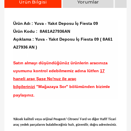
Ürün Bilgisi
Yorumlar
Ürün Adı : Yuva - Yakıt Deposu İç Fiesta 09
Ürün Kodu : 8A61A27936AN
Açıklama : Yuva - Yakıt Deposu İç Fiesta 09 ( 8A61
A27936 AN )
Satın almayı düşündüğünüz ürünlerin aracınıza
uyumunu kontrol edebilmemiz adına lütfen
17
haneli araç Şase No'nuz ile araç
bilgilerinizi
"Mağazaya Sor" bölümünden bizimle
paylaşınız.
Yüksek kaliteli veya orijinal Peugeot/ Citroen/ Ford ve diğer Hafif Ticari
araç yedek parçalarını bulabileceğiniz hızlı, güvenilir, doğru adrestesiniz.