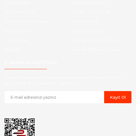
Hakkımızda
Satış Sözleşmesi
Kurumsal Satış
Gizlilik ve Güvenlik
Sıkça Sorulan Sorular
İade ve İptal
Kargo Takibi
Garanti Şartları
Yeni Üyelik
Hesap Numaralarımız
İletişim
Havale Bildirim Formu
E-Bülten'e Kayıt Olun
Haber listemize kayıt olarak kampanyalardan, indirim ve yeni
ürünlerden ilk siz haberdar olabilirsiniz.
Kayıt Ol