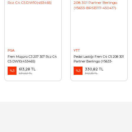
PSA
YTT
Fren Müşürü C3 207 307 Rcz C4
Pedal Lastiği Fren C4 C5 208 301
C5 DW10(453465)
Partner Berlingo (Y5633-
BRS13117-450417)
613,28 TL
330,82 TL
%3
%3
634,62 TL
342,33 TL