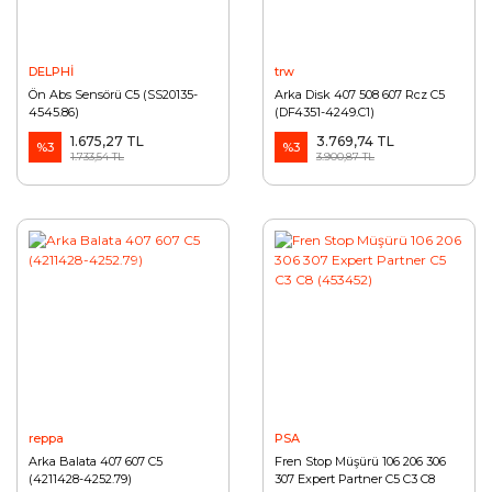
DELPHİ
trw
Ön Abs Sensörü C5 (SS20135-
Arka Disk 407 508 607 Rcz C5
4545.86)
(DF4351-4249.C1)
1.675,27 TL
3.769,74 TL
%3
%3
1.733,54 TL
3.900,87 TL
reppa
PSA
Arka Balata 407 607 C5
Fren Stop Müşürü 106 206 306
(4211428-4252.79)
307 Expert Partner C5 C3 C8