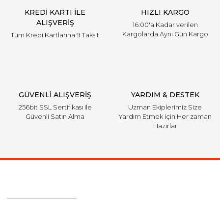
KREDİ KARTI İLE
HIZLI KARGO
ALIŞVERİŞ
16:00'a Kadar verilen
Kargolarda Aynı Gün Kargo
Tüm Kredi Kartlarına 9 Taksit
GÜVENLİ ALIŞVERİŞ
YARDIM & DESTEK
256bit SSL Sertifikası ile
Uzman Ekiplerimiz Size
Güvenli Satın Alma
Yardım Etmek için Her zaman
Hazırlar
Ulaşım Bilgileri
Telefon :
+90 505 026 22 33