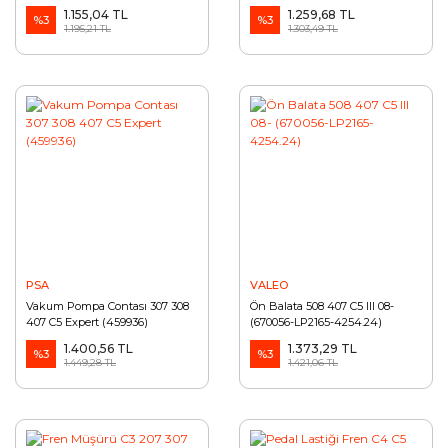
(453452)
1.155,04 TL
1.259,68 TL
%3
%3
1.195,21 TL
1.303,49 TL
PSA
VALEO
Vakum Pompa Contası 307 308
Ön Balata 508 407 C5 III 08-
407 C5 Expert (459936)
(670056-LP2165-4254.24)
1.400,56 TL
1.373,29 TL
%3
%3
1.449,28 TL
1.421,06 TL