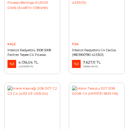
KALE
PSA
İntercol Radyatörü 3008 5008
İntercol Radyatörü C4 Cactüs
Partner Tepee C4 Picasso
(9803900780-423303)
Berlingo EURO5 DW6 (344870-
4.136,04 TL
7.627,11 TL
0384N9)
%3
%3
4.279,91 TL
7.892,40 TL