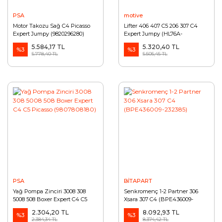
PSA
motive
Motor Takozu Sağ C4 Picasso
Lifter 406 407 C5 206 307 C4
Expert Jumpy (9820296280)
Expert Jumpy (HL76A-
9636956980)
5.584,17 TL
5.320,40 TL
%3
%3
5.778,40 TL
5.505,45 TL
PSA
BİTAPART
Yağ Pompa Zinciri 3008 308
Senkromenç 1-2 Partner 306
5008 508 Boxer Expert C4 C5
Xsara 307 C4 (BPE436009-
Picasso (9807808180)
232385)
2.304,20 TL
8.092,93 TL
%3
%3
2.384,34 TL
8.374,42 TL