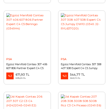
PSA
PSA
Egzoz Manifold Contası 307 406
Egzoz Manifold Contası 307 308
607 806 Partner Expert C4 C5
407 508 Expert C4 C5 Jumpy
Berlingo (0349H4)
DW10 (0349.J2-RYL637020)
671,93 TL
544,77 TL
%3
%3
695,31 TL
563,71 TL