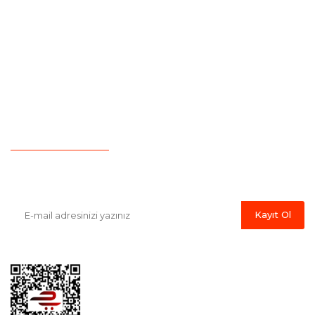
Kurumsal Satış
Gizlilik ve Güvenlik
Sıkça Sorulan Sorular
İade ve İptal
Kargo Takibi
Garanti Şartları
Yeni Üyelik
Hesap Numaralarımız
İletişim
Havale Bildirim Formu
E-Bülten'e Kayıt Olun
Haber listemize kayıt olarak kampanyalardan, indirim ve yeni
ürünlerden ilk siz haberdar olabilirsiniz.
Kayıt Ol