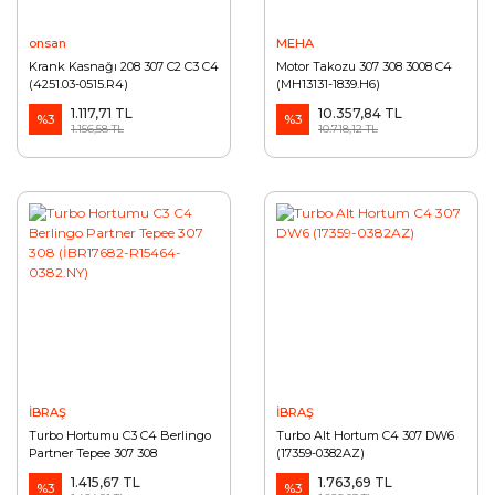
onsan
MEHA
Krank Kasnağı 208 307 C2 C3 C4
Motor Takozu 307 308 3008 C4
(4251.03-0515.R4)
(MH13131-1839.H6)
1.117,71 TL
10.357,84 TL
%3
%3
1.156,58 TL
10.718,12 TL
İBRAŞ
İBRAŞ
Turbo Hortumu C3 C4 Berlingo
Turbo Alt Hortum C4 307 DW6
Partner Tepee 307 308
(17359-0382AZ)
(İBR17682-R15464-0382.NY)
1.415,67 TL
1.763,69 TL
%3
%3