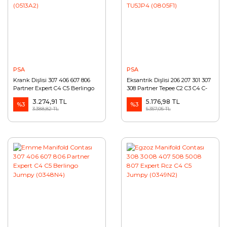
PSA
PSA
Krank Dişlisi 307 406 607 806
Eksantrik Dişlisi 206 207 301 307
Partner Expert C4 C5 Berlingo
308 Partner Tepee C2 C3 C4 C-
Jumpy DW10 (0513A2)
elysee Xsara TU5JP4 (0805F1)
3.274,91 TL
5.176,98 TL
%3
%3
3.388,82 TL
5.357,05 TL