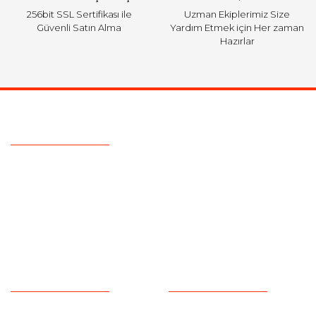
256bit SSL Sertifikası ile
Uzman Ekiplerimiz Size
Güvenli Satın Alma
Yardım Etmek için Her zaman
Hazırlar
Ulaşım Bilgileri
Telefon :
+90 505 026 22 33
Mail :
info@eotomarket.com
Adres :
YENİDOĞAN MAH. 2.ARABACILAR CAD. NO: 50
ODUNPAZARI/ ESKİŞEHİR
Kurumsal
Alışveriş
Hakkımızda
Satış Sözleşmesi