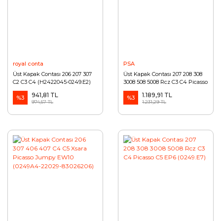
royal conta
PSA
Üst Kapak Contası 206 207 307
Üst Kapak Contası 207 208 308
C2 C3 C4 (H2422045-0249.E2)
3008 508 5008 Rcz C3 C4 Picasso
(0249.E6)
941,81 TL
1.189,91 TL
%3
%3
974,57 TL
1.231,29 TL