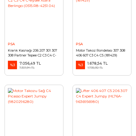
PSA
PSA
Krank Kasnağı 206 207 301 307
Motor Takoz Rondelası 307 308
308 Partner Tepee C2 C3 C4 C-
406 607 C3 C4 C5 (181429)
elysee Xsara Berlingo (0515.R8-
7.056,49 TL
1.678,54 TL
4251.04)
%3
%3
7.301,94 TL
1.736,92 TL