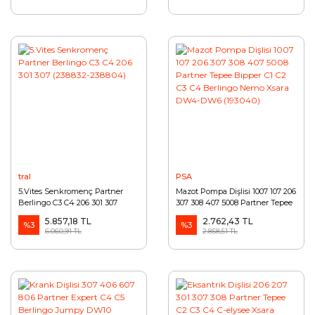
tral
PSA
5.Vites Senkromenç Partner
Mazot Pompa Dişlisi 1007 107 206
Berlingo C3 C4 206 301 307
307 308 407 5008 Partner Tepee
(238832-238804)
Bipper C1 C2 C3 C4 Berlingo
5.857,18 TL
2.762,43 TL
%3
Nemo Xsara DW4-DW6 (193040)
%3
6.060,91 TL
2.858,51 TL