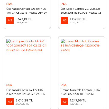
PSA
PSA
Üst Kapak Contası 206 307 406
Üst Kapak Contası 207 208 308
407 C4 C5 Xsara Picasso Jumpy
3008 5008 Rcz C3 C4 Picasso C5
EW10 (0249A4-22029-83026206)
EP6 (0249.E7)
1.343,10 TL
1.132,80 TL
%3
%3
1.389,81 TL
1.172,20 TL
PSA
PSA
Üst Kapak Conta 1,4 16V 1007
Emme Manifold Contası 1,6 16V
206 207 307 C2 C3 C4 (0249.C5-
(0348Q5-42200018-74226)
RYLH2422045)
2.010,28 TL
1.247,96 TL
%3
%3
2.080,20 TL
1.291,36 TL