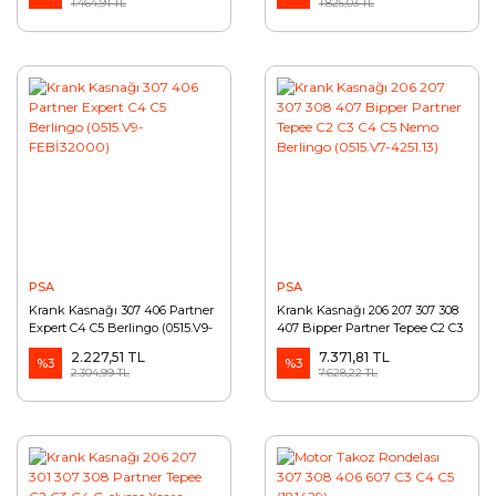
1.464,91 TL
1.825,03 TL
PSA
PSA
Krank Kasnağı 307 406 Partner
Krank Kasnağı 206 207 307 308
Expert C4 C5 Berlingo (0515.V9-
407 Bipper Partner Tepee C2 C3
FEBİ32000)
C4 C5 Nemo Berlingo (0515.V7-
2.227,51 TL
7.371,81 TL
%3
4251.13)
%3
2.304,99 TL
7.628,22 TL