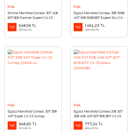
PSA
PSA
Emme Manifold Contası 307 406
Egzoz Manifold Contası 308 3008
607 806 Partner Expert C4 C5
407 508 5008 807 Expert Rcz C4
Berlingo Jumpy (0348N4)
C5 Jumpy (0349N2)
548,56 TL
1.454,23 TL
%3
%3
567,64 TL
1.504,81 TL
PSA
PSA
Egzoz Manifold Contası 307 308
Egzoz Manifold Contası 206 307
407 Exper C4 C5 Jumpy
308 406 407 607 806 807 C4 C5
(0349L4)
Xsara (0349H8)
648,60 TL
777,24 TL
%3
%3
671,16 TL
804,27 TL