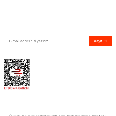
İletişim
Havale Bildirim Formu
E-Bülten'e Kayıt Olun
Haber listemize kayıt olarak kampanyalardan, indirim ve yeni
ürünlerden ilk siz haberdar olabilirsiniz.
Kayıt Ol
© Atlas PSA Tüm hakları saklıdır. Kredi kartı bilgileriniz 256bit SSL